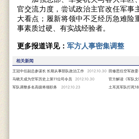
官交流力度，尝试政治主官改任军事
大看点；履新将领中不乏经历急难险
事素质过硬、有实战经验者。
更多报道详见：
军方人事密集调整
相关新闻
王冠中任副总参谋长 长期从事部队政治工作
2012.10.30
田修思任空军政委
马晓天成为空军历史上第11位司令员
2012.10.30
官方解读《军队文
军队调整多名高级将领职务
2012.10.23
土耳其军队打死1