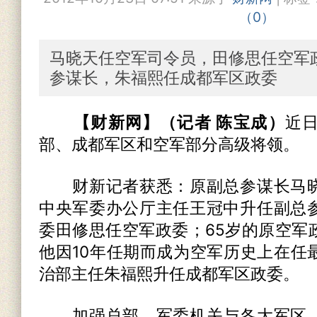
（
0
）
马晓天任空军司令员，田修思任空军
参谋长，朱福熙任成都军区政委
【财新网】（记者 陈宝成）
近
部、成都军区和空军部分高级将领。
财新记者获悉：原副总参谋长马晓
中央军委办公厅主任王冠中升任副总
委田修思任空军政委；65岁的原空军
他因10年任期而成为空军历史上在任
治部主任朱福熙升任成都军区政委。
加强总部、军委机关与各大军区、