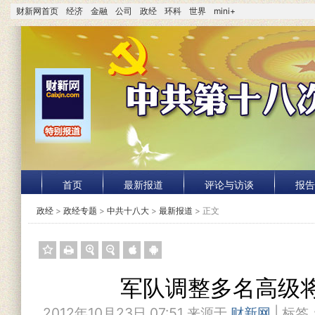
财新网首页
经济
金融
公司
政经
环科
世界
mini+
首页
最新报道
评论与访谈
报告
政经
>
政经专题
>
中共十八大
>
最新报道
> 正文
军队调整多名高级
2012年10月23日 07:51 来源于
财新网
| 标签