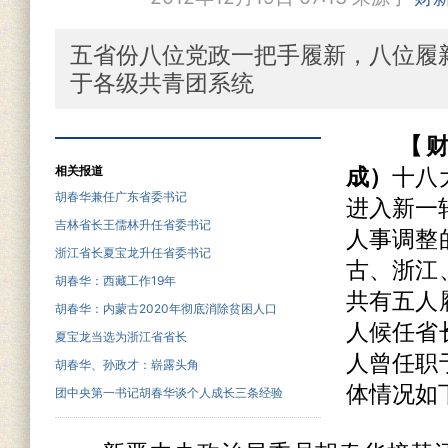
五省份八位党政一把手履新，八位履
于各级共青团系统
【
相关报道
成）
十八
胡春华兼任广东省委书记
进入新一轮
吉林省长王儒林升任省委书记
人事调整
浙江省长夏宝龙升任省委书记
古、浙江
胡春华：西藏工作19年
共有五人
胡春华：内蒙古2020年彻底消除贫困人口
人候任省
夏宝龙当选为浙江省省长
人曾任职
胡春华、孙政才：崭露头角
体情况如
团中央第一书记胡春华谈个人成长三条经验