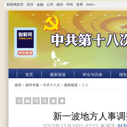
财新网首页
经济
金融
公司
政经
环科
世界
mini+
首页
最新报道
评论与访谈
报告
政经
>
政经专题
>
中共十八大
>
最新报道
> 正文
新一波地方人事调
2012年12月19日 07:13 来源于
财