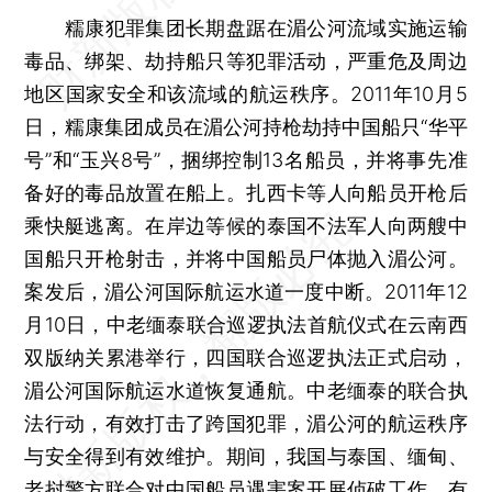
糯康犯罪集团长期盘踞在湄公河流域实施运输
毒品、绑架、劫持船只等犯罪活动，严重危及周边
地区国家安全和该流域的航运秩序。2011年10月5
日，糯康集团成员在湄公河持枪劫持中国船只“华平
号”和“玉兴8号”，捆绑控制13名船员，并将事先准
备好的毒品放置在船上。扎西卡等人向船员开枪后
乘快艇逃离。在岸边等候的泰国不法军人向两艘中
国船只开枪射击，并将中国船员尸体抛入湄公河。
案发后，湄公河国际航运水道一度中断。2011年12
月10日，中老缅泰联合巡逻执法首航仪式在云南西
双版纳关累港举行，四国联合巡逻执法正式启动，
湄公河国际航运水道恢复通航。中老缅泰的联合执
法行动，有效打击了跨国犯罪，湄公河的航运秩序
与安全得到有效维护。期间，我国与泰国、缅甸、
老挝警方联合对中国船员遇害案开展侦破工作，有