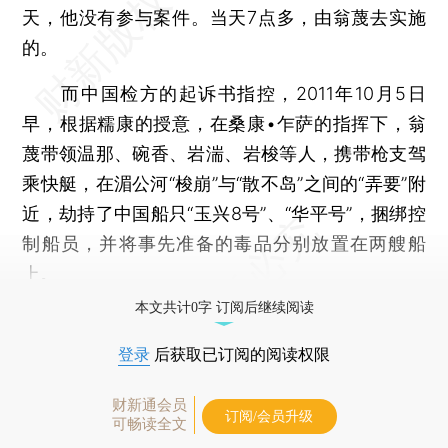
天，他没有参与案件。当天7点多，由翁蔑去实施
的。
而中国检方的起诉书指控，2011年10月5日
早，根据糯康的授意，在桑康•乍萨的指挥下，翁
蔑带领温那、碗香、岩湍、岩梭等人，携带枪支驾
乘快艇，在湄公河“梭崩”与“散不岛”之间的“弄要”附
近，劫持了中国船只“玉兴8号”、“华平号”，捆绑控
制船员，并将事先准备的毒品分别放置在两艘船
上。
本文共计0字 订阅后继续阅读
登录
后获取已订阅的阅读权限
财新通会员
订阅/会员升级
可畅读全文