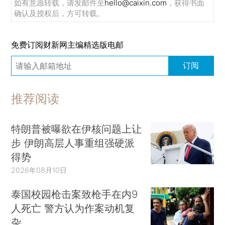
如有意愿转载，请发邮件至
hello@caixin.com
，获得书面
确认及授权后，方可转载。
免费订阅财新网主编精选版电邮
订阅
推荐阅读
特朗普被曝欲在伊核问题上让
步 伊朗高层人事重组强硬派
得势
2026年08月10日
泰国校园枪击案致枪手在内9
人死亡 警方认为作案动机复
杂