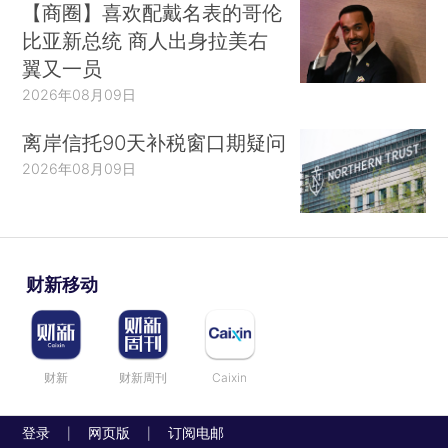
【商圈】喜欢配戴名表的哥伦
比亚新总统 商人出身拉美右
翼又一员
2026年08月09日
离岸信托90天补税窗口期疑问
2026年08月09日
财新移动
财新
财新周刊
Caixin
登录
网页版
订阅电邮
|
|