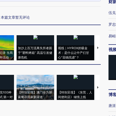
财
伍戈
本篇文章暂无评论
罗志
易峘
加沙上百万流离失所者困
视线｜HYROX的吸金
马航飞行员
视
纪录 当局
于“塑料烤箱” 高温引发健
术：是什么让中产们甘
粒摇头丸 尿
外活动
康危机
心“花钱找虐”？
毒品
【推广】走
找100种
【特别呈现】澳门全力探
【特别呈现】《东莞，人
会，让数智科
博
式·第一对
索葡语国家新渠道
间便利店》倾情上线
业
唐涯