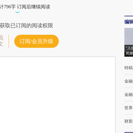
计796字 订阅后继续阅读
编
获取已订阅的阅读权限
员
订阅/会员升级
文
“入
民潮
特稿
金融
金融
世界
财新