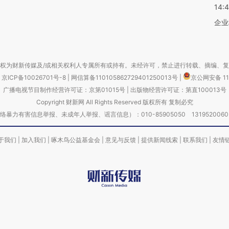
14:
企业
权为财新传媒及/或相关权利人专属所有或持有。未经许可，禁止进行转载、摘编、
京ICP备10026701号-8
|
网信算备110105862729401250013号
|
京公网安备 11
广播电视节目制作经营许可证：京第01015号
|
出版物经营许可证：第直100013号
Copyright 财新网 All Rights Reserved 版权所有 复制必究
害信息举报、未成年人举报、谣言信息）：010-85905050 13195200605 举报邮
于我们
|
加入我们
|
啄木鸟公益基金会
|
意见与反馈
|
提供新闻线索
|
联系我们
|
友情