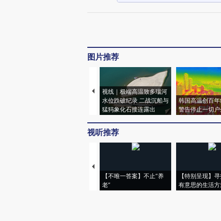
图片推荐
视线｜极端高温致多瑙河
水位跌破纪录 二战沉船与
韩国高温创百年
猛犸象化石接连露出
警告停止一切户
视听推荐
【不唯一答案】不止“养
【特别呈现】寻
老”
有意思的生活方