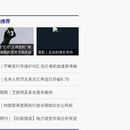
辑推荐
侵”还是“人道危机” 难
撕裂西班牙飞地休达
显影｜瓜农的漫长等待
｜
宇树发行市值610亿 先行者的加速和考验
｜
在岸人民币兑美元汇率连日升破6.75
我闻
｜
艾路明及多名股东被拘
｜
特朗普再签两份行政令限制出生公民权
周刊
｜
【封面报道】电力现货市场元年突进