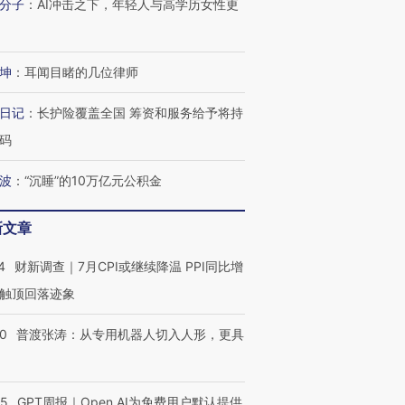
分子
：
AI冲击之下，年轻人与高学历女性更
坤
：
耳闻目睹的几位律师
日记
：
长护险覆盖全国 筹资和服务给予将持
码
波
：
“沉睡”的10万亿元公积金
新文章
4
财新调查｜7月CPI或继续降温 PPI同比增
触顶回落迹象
00
普渡张涛：从专用机器人切入人形，更具
55
GPT周报｜Open AI为免费用户默认提供