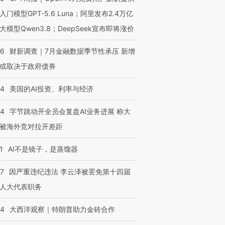
入门模型GPT-5.6 Luna；阿里发布2.4万亿
大模型Qwen3.8；DeepSeek宣布即将涨价
46
财新调查｜7月金融数据季节性承压 新增
或取决于政府债券
44
美国的AI投资、利率与经济
44
字节跳动开全员会复盘AI业务进展 称大
被海外竞对拉开差距
1
AI不是镜子，是蒸馏器
07
因严重违纪违法 李云泽被罢免第十四届
人大代表职务
44
大西洋观察｜特朗普助力金砖合作