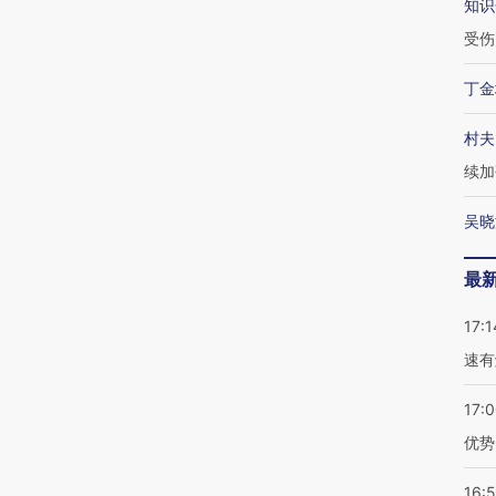
知识
受伤
丁金
村夫
续加
吴晓
最
17:1
速有
17:
优势
16: