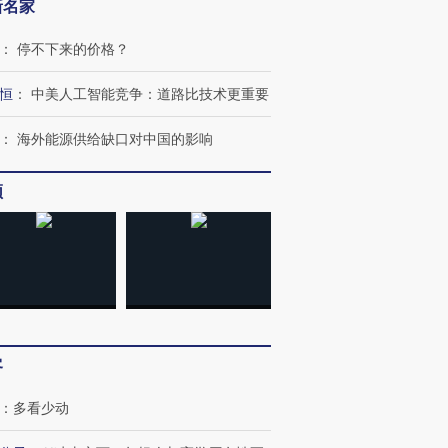
新名家
：
停不下来的价格？
恒
：
中美人工智能竞争：道路比技术更重要
：
海外能源供给缺口对中国的影响
跨国走私7万
视线｜被称为“蟑螂”的印
视线｜“入侵”还是“人道危
频
检体内含3种
度Z世代 用街头抗争将教
机”？难民潮撕裂西班牙
秘鲁纳斯
育部长拱下台
飞地休达
13人遇难
进第四届链博
【商旅对话】华住集团
技“链”接产
【特别呈现】寻找100种
CFO：不靠规模取胜，华
【特别呈
客
有意思的生活方式·第三对
住三大增长引擎是什么？
有意思的
：
多看少动