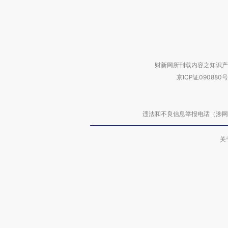
财新网所刊载内容之知识产
京ICP证090880号
违法和不良信息举报电话（涉网络暴力有
关