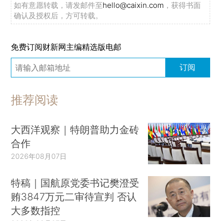
如有意愿转载，请发邮件至
hello@caixin.com
，获得书面
确认及授权后，方可转载。
免费订阅财新网主编精选版电邮
订阅
推荐阅读
大西洋观察｜特朗普助力金砖
合作
2026年08月07日
特稿｜国航原党委书记樊澄受
贿3847万元二审待宣判 否认
大多数指控