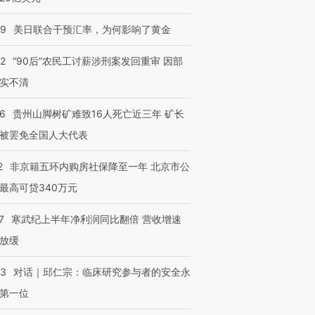
09
美日联合干预汇率，为何影响了黄金
32
“90后”农民工讨薪涉刑案发回重审 因部
实不清
36
贵州山脚树矿难致16人死亡近三年 矿长
被罢免全国人大代表
2
非京籍五环内购房社保降至一年 北京市公
最高可贷340万元
7
寒武纪上半年净利润同比翻倍 营收增速
放缓
53
对话｜邱仁宗：临床研究参与者的安全永
第一位