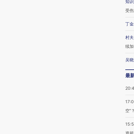
知识
受伤
丁金
村夫
续加
吴晓
最
20:
17:
空”
15:
资超