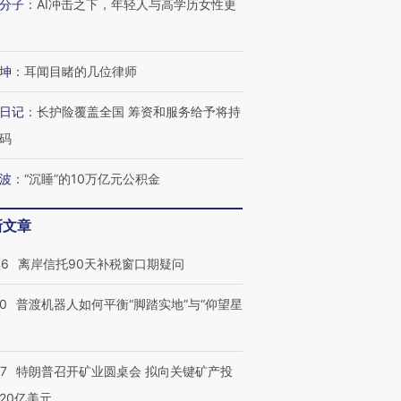
分子
：
AI冲击之下，年轻人与高学历女性更
坤
：
耳闻目睹的几位律师
日记
：
长护险覆盖全国 筹资和服务给予将持
码
波
：
“沉睡”的10万亿元公积金
新文章
46
离岸信托90天补税窗口期疑问
00
普渡机器人如何平衡“脚踏实地”与“仰望星
？
57
特朗普召开矿业圆桌会 拟向关键矿产投
20亿美元