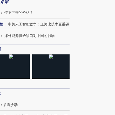
新名家
：
停不下来的价格？
恒
：
中美人工智能竞争：道路比技术更重要
：
海外能源供给缺口对中国的影响
”还是“人道危
湖北宜昌局部短时降雨
哈尔滨遭遇短时极端强降
频
撕裂西班牙
128毫米 紧急转移近
雨 3小时累计雨量超80毫
秘鲁纳斯
4000人
米
13人遇难
进第四届链博
【商旅对话】华住集团
技“链”接产
【特别呈现】寻找100种
CFO：不靠规模取胜，华
【特别呈
有意思的生活方式·第三对
住三大增长引擎是什么？
有意思的
客
：
多看少动