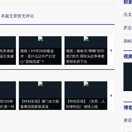
财
伍戈
本篇文章暂无评论
罗志
易峘
失所者困
视线｜HYROX的吸金
视线｜被称为“蟑螂”的印
视线｜“入侵
视
高温引发健
术：是什么让中产们甘
度Z世代 用街头抗争将教
机”？难民潮
心“花钱找虐”？
育部长拱下台
飞地休达
【推广】走
找100种
【特别呈现】澳门全力探
【特别呈现】《东莞，人
会，让数智科
式·第一对
索葡语国家新渠道
间便利店》倾情上线
业
博
唐涯