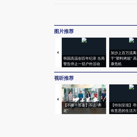
图片推荐
加沙上百万流离
韩国高温创百年纪录 当局
于“塑料烤箱” 
警告停止一切户外活动
康危机
视听推荐
【不唯一答案】不止“养
【特别呈现】寻
老”
有意思的生活方