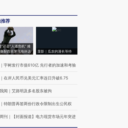
辑推荐
侵”还是“人道危机” 难
撕裂西班牙飞地休达
显影｜瓜农的漫长等待
｜
宇树发行市值610亿 先行者的加速和考验
｜
在岸人民币兑美元汇率连日升破6.75
我闻
｜
艾路明及多名股东被拘
｜
特朗普再签两份行政令限制出生公民权
周刊
｜
【封面报道】电力现货市场元年突进