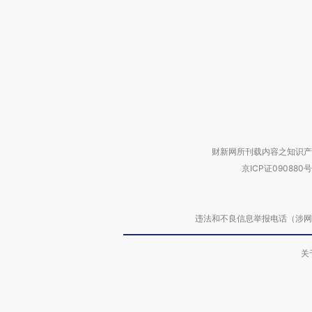
财新网所刊载内容之知识产
京ICP证090880号
违法和不良信息举报电话（涉网络暴力有
关