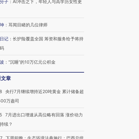
分子
：
AI冲击之下，年轻人与高学历女性更
技“链”接产
【特别呈现】寻找100种
CFO：不靠规模取胜，华
【特别呈
有意思的生活方式·第三对
住三大增长引擎是什么？
有意思的
坤
：
耳闻目睹的几位律师
日记
：
长护险覆盖全国 筹资和服务给予将持
码
波
：
“沉睡”的10万亿元公积金
新文章
8
央行7月继续增持近20吨黄金 累计储备超
600万盎司
5
7月进出口增速从高位略有回落 涨价动力
持续？
07
下周前瞻：生态环境法典施行；巴西总统