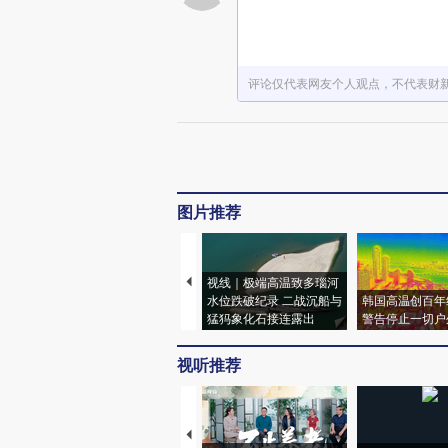
评论仅代表网友个人观点，不代表财
图片推荐
视线｜极端高温致多瑙河
水位跌破纪录 二战沉船与
韩国高温创百年
猛犸象化石接连露出
警告停止一切户
视听推荐