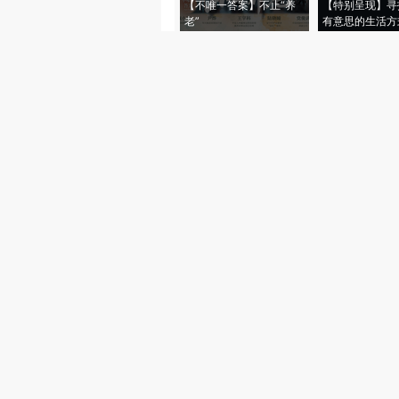
【不唯一答案】不止“养
【特别呈现】寻
老”
有意思的生活方