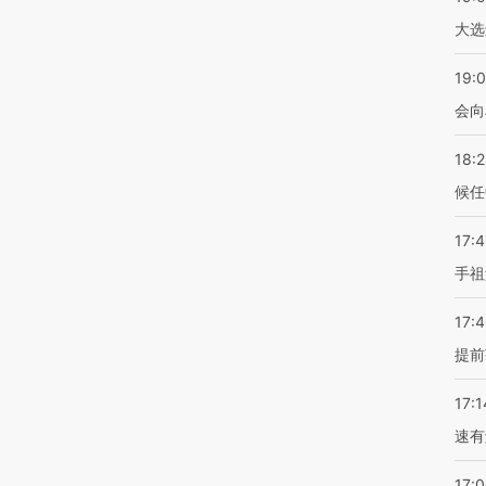
大选
19:0
会向
18:
候任
17:
手祖
17:
提前
17:1
速有
17: