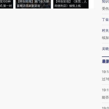
知识
找100种
【特别呈现】澳门全力探
【特别呈现】《东莞，人
会，让数智科
式·第一对
索葡语国家新渠道
间便利店》倾情上线
业
受伤
丁金
村夫
续加
吴晓
最
19:1
过7
19:1
能否
19: