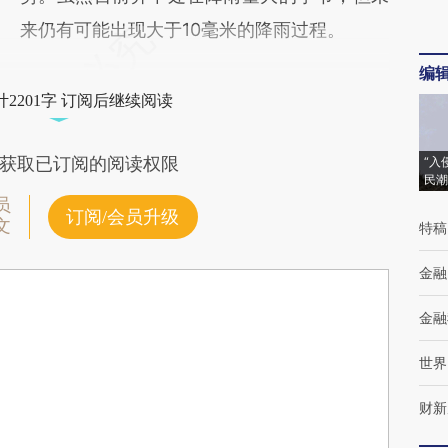
来仍有可能出现大于10毫米的降雨过程。
编
2201字 订阅后继续阅读
获取已订阅的阅读权限
“入
民潮
员
订阅/会员升级
文
特稿
金融
金融
世界
财新