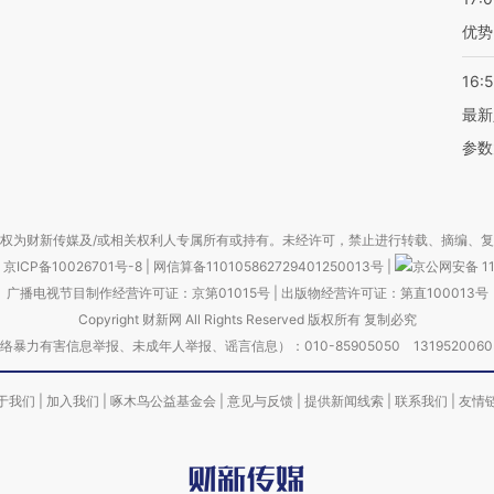
优势
16:
最新
参数
权为财新传媒及/或相关权利人专属所有或持有。未经许可，禁止进行转载、摘编、
京ICP备10026701号-8
|
网信算备110105862729401250013号
|
京公网安备 11
广播电视节目制作经营许可证：京第01015号
|
出版物经营许可证：第直100013号
Copyright 财新网 All Rights Reserved 版权所有 复制必究
害信息举报、未成年人举报、谣言信息）：010-85905050 13195200605 举报邮
于我们
|
加入我们
|
啄木鸟公益基金会
|
意见与反馈
|
提供新闻线索
|
联系我们
|
友情