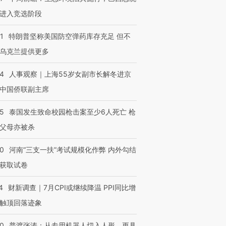
进入竞选阶段
1
特朗普坚称美国防空弹药库存充足 但不
乌克兰提供更多
24
人事观察｜上海55岁女副市长解冬进京
中国侨联副主席
45
泰国发生致命校园枪击案至少6人死亡 枪
父母亦被杀
40
河南“三支一扶”考试规模化作弊 内外勾结
获取试卷
4
财新调查｜7月CPI或继续降温 PPI同比增
触顶回落迹象
00
普渡张涛：从专用机器人切入人形，更具