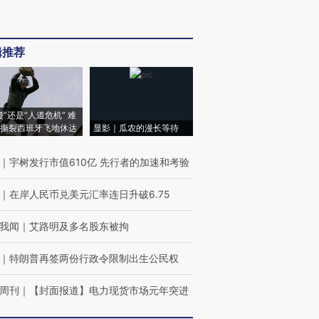
辑推荐
侵”还是“人道危机” 难
撕裂西班牙飞地休达
显影｜瓜农的漫长等待
｜
宇树发行市值610亿 先行者的加速和考验
｜
在岸人民币兑美元汇率连日升破6.75
我闻
｜
艾路明及多名股东被拘
｜
特朗普再签两份行政令限制出生公民权
周刊
｜
【封面报道】电力现货市场元年突进