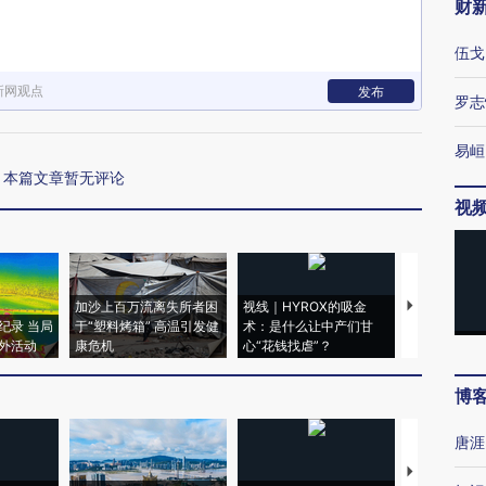
财
伍戈
新网观点
发布
罗志
易峘
本篇文章暂无评论
视
加沙上百万流离失所者困
视线｜HYROX的吸金
马航飞行员
纪录 当局
于“塑料烤箱” 高温引发健
术：是什么让中产们甘
粒摇头丸 尿
外活动
康危机
心“花钱找虐”？
毒品
博
唐涯
【推广】走