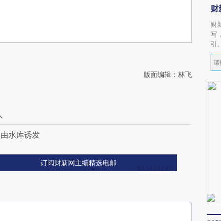
财
财
写
引
版面编辑：林飞
人
震由水库诱发
订阅财新网主编精选电邮