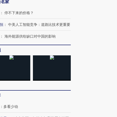
新名家
：
停不下来的价格？
恒
：
中美人工智能竞争：道路比技术更重要
：
海外能源供给缺口对中国的影响
频
跨国走私7万
视线｜被称为“蟑螂”的印
视线｜“入侵”还是“人道危
检体内含3种
度Z世代 用街头抗争将教
机”？难民潮撕裂西班牙
秘鲁纳斯
育部长拱下台
飞地休达
13人遇难
客
：
多看少动
进第四届链博
【商旅对话】华住集团