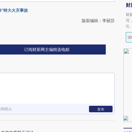
财
3”特大火灾事故
财
版面编辑：李丽莎
写
引
订阅财新网主编精选电邮
新网观点
发布