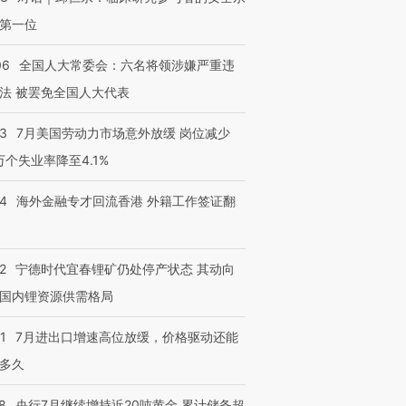
第一位
06
全国人大常委会：六名将领涉嫌严重违
法 被罢免全国人大代表
43
7月美国劳动力市场意外放缓 岗位减少
3万个失业率降至4.1%
14
海外金融专才回流香港 外籍工作签证翻
2
宁德时代宜春锂矿仍处停产状态 其动向
国内锂资源供需格局
1
7月进出口增速高位放缓，价格驱动还能
多久
8
央行7月继续增持近20吨黄金 累计储备超