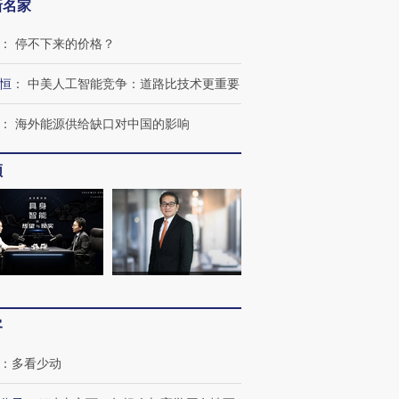
新名家
：
停不下来的价格？
恒
：
中美人工智能竞争：道路比技术更重要
跨国走私7万
视线｜被称为“蟑螂”的印
视线｜“入侵”还是“人道危
：
海外能源供给缺口对中国的影响
检体内含3种
度Z世代 用街头抗争将教
机”？难民潮撕裂西班牙
秘鲁纳斯
育部长拱下台
飞地休达
13人遇难
频
进第四届链博
【商旅对话】华住集团
技“链”接产
【特别呈现】寻找100种
CFO：不靠规模取胜，华
【特别呈
有意思的生活方式·第三对
住三大增长引擎是什么？
有意思的
客
：
多看少动