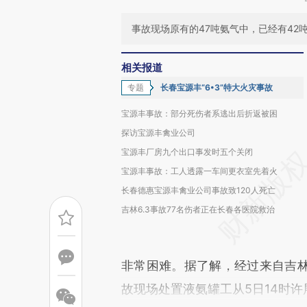
事故现场原有的47吨氨气中，已经有42
相关报道
专题
长春宝源丰“6•3”特大火灾事故
宝源丰事故：部分死伤者系逃出后折返被困
探访宝源丰禽业公司
宝源丰厂房九个出口事发时五个关闭
宝源丰事故：工人透露一车间更衣室先着火
长春德惠宝源丰禽业公司事故致120人死亡
吉林6.3事故77名伤者正在长春各医院救治
非常困难。据了解，经过来自吉林
故现场处置液氨罐工从5日14时许