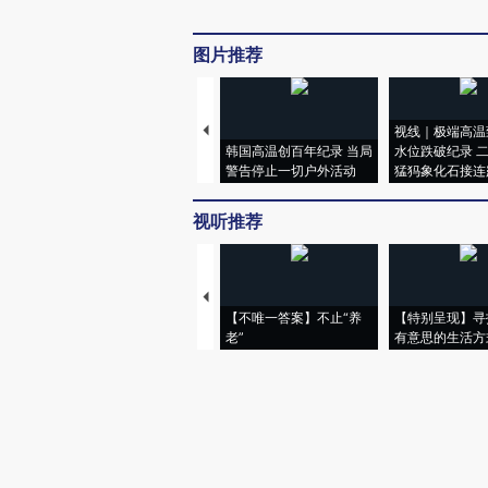
图片推荐
视线｜极端高温
韩国高温创百年纪录 当局
水位跌破纪录 
警告停止一切户外活动
猛犸象化石接连
视听推荐
【不唯一答案】不止“养
【特别呈现】寻
老”
有意思的生活方