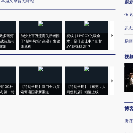
本篇文章暂无评论
财
伍戈
罗志
致多瑙河
加沙上百万流离失所者困
视线｜HYROX的吸金
马航飞行员
易峘
二战沉船与
于“塑料烤箱” 高温引发健
术：是什么让中产们甘
粒摇头丸 尿
露出
康危机
心“花钱找虐”？
毒品
视
【推广】走
找100种
【特别呈现】澳门全力探
【特别呈现】《东莞，人
会，让数智科
式·第一对
索葡语国家新渠道
间便利店》倾情上线
业
博
唐涯