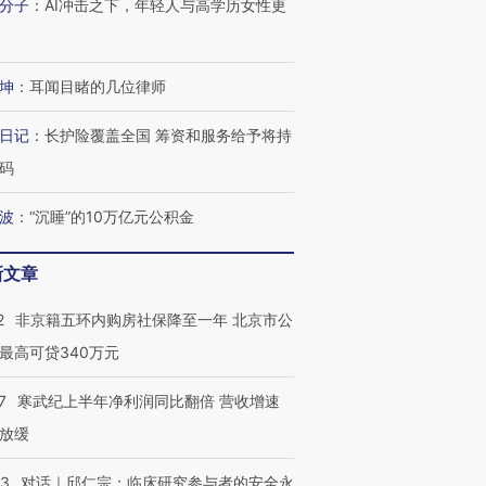
分子
：
AI冲击之下，年轻人与高学历女性更
坤
：
耳闻目睹的几位律师
日记
：
长护险覆盖全国 筹资和服务给予将持
码
波
：
“沉睡”的10万亿元公积金
新文章
2
非京籍五环内购房社保降至一年 北京市公
最高可贷340万元
7
寒武纪上半年净利润同比翻倍 营收增速
放缓
53
对话｜邱仁宗：临床研究参与者的安全永