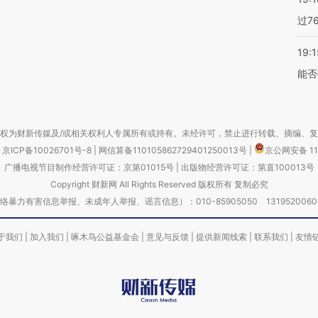
过7
19:1
能否
权为财新传媒及/或相关权利人专属所有或持有。未经许可，禁止进行转载、摘编、
京ICP备10026701号-8
|
网信算备110105862729401250013号
|
京公网安备 11
广播电视节目制作经营许可证：京第01015号
|
出版物经营许可证：第直100013号
Copyright 财新网 All Rights Reserved 版权所有 复制必究
害信息举报、未成年人举报、谣言信息）：010-85905050 13195200605 举报邮
于我们
|
加入我们
|
啄木鸟公益基金会
|
意见与反馈
|
提供新闻线索
|
联系我们
|
友情