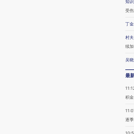
知识
受伤
丁金
村夫
续加
吴晓
最
11:1
积金
11:0
逐季
10: