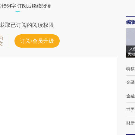
计564字 订阅后继续阅读
编
获取已订阅的阅读权限
员
订阅/会员升级
文
“入
民潮
特稿
金融
金融
世界
财新