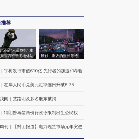
辑推荐
侵”还是“人道危机” 难
撕裂西班牙飞地休达
显影｜瓜农的漫长等待
｜
宇树发行市值610亿 先行者的加速和考验
｜
在岸人民币兑美元汇率连日升破6.75
我闻
｜
艾路明及多名股东被拘
｜
特朗普再签两份行政令限制出生公民权
周刊
｜
【封面报道】电力现货市场元年突进