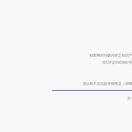
财新网所刊载内容之知识产
京ICP证090880号
违法和不良信息举报电话（涉网络暴力有
关