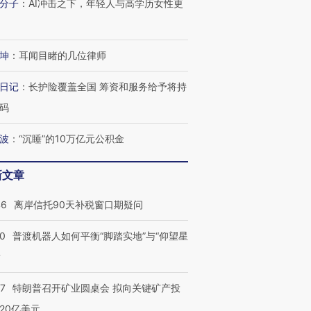
分子
：
AI冲击之下，年轻人与高学历女性更
坤
：
耳闻目睹的几位律师
日记
：
长护险覆盖全国 筹资和服务给予将持
码
波
：
“沉睡”的10万亿元公积金
新文章
46
离岸信托90天补税窗口期疑问
00
普渡机器人如何平衡“脚踏实地”与“仰望星
？
57
特朗普召开矿业圆桌会 拟向关键矿产投
20亿美元