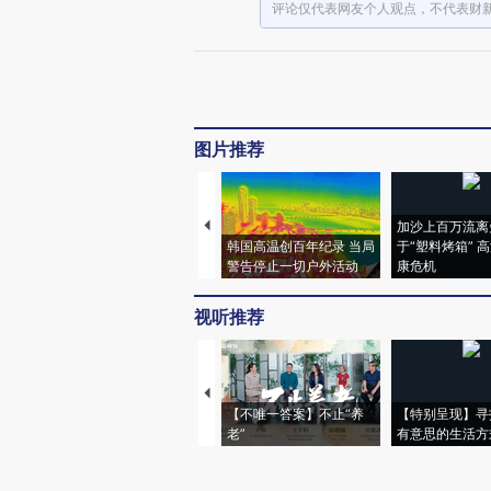
评论仅代表网友个人观点，不代表财
图片推荐
加沙上百万流离
韩国高温创百年纪录 当局
于“塑料烤箱” 
警告停止一切户外活动
康危机
视听推荐
【不唯一答案】不止“养
【特别呈现】寻
老”
有意思的生活方