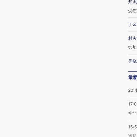
知识
受伤
丁金
村夫
续加
吴晓
最
20:
17:
空”
15:
资超