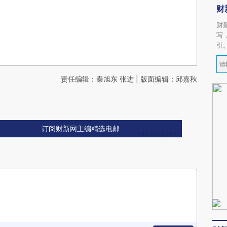
财
财
写
引
责任编辑：秦旭东 张进 | 版面编辑：邱嘉秋
订阅财新网主编精选电邮