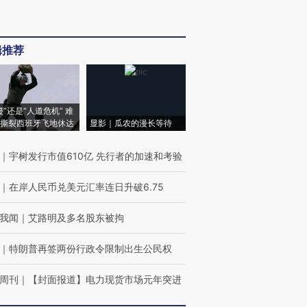
辑推荐
侵”还是“人道危机” 难
撕裂西班牙飞地休达
显影｜瓜农的漫长等待
｜
宇树发行市值610亿 先行者的加速和考验
｜
在岸人民币兑美元汇率连日升破6.75
我闻
｜
艾路明及多名股东被拘
｜
特朗普再签两份行政令限制出生公民权
周刊
｜
【封面报道】电力现货市场元年突进