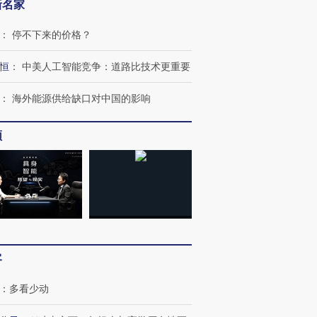
新名家
：
停不下来的价格？
恒
：
中美人工智能竞争：道路比技术更重要
：
海外能源供给缺口对中国的影响
频
”还是“人道危
湖北宜昌局部短时降雨
哈尔滨遭遇短时极端强降
撕裂西班牙
128毫米 紧急转移近
雨 3小时累计雨量超80毫
秘鲁纳斯
4000人
米
13人遇难
进第四届链博
【商旅对话】华住集团
客
技“链”接产
【特别呈现】寻找100种
CFO：不靠规模取胜，华
【特别呈
有意思的生活方式·第三对
住三大增长引擎是什么？
有意思的
：
多看少动