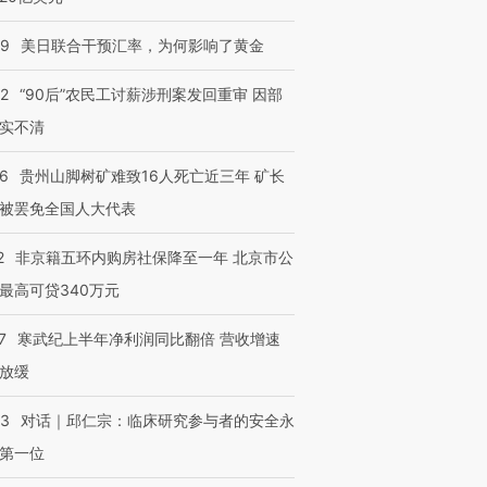
09
美日联合干预汇率，为何影响了黄金
32
“90后”农民工讨薪涉刑案发回重审 因部
实不清
36
贵州山脚树矿难致16人死亡近三年 矿长
被罢免全国人大代表
2
非京籍五环内购房社保降至一年 北京市公
最高可贷340万元
7
寒武纪上半年净利润同比翻倍 营收增速
放缓
53
对话｜邱仁宗：临床研究参与者的安全永
第一位