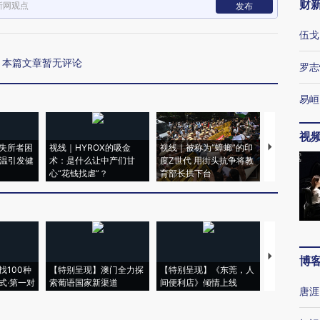
财
新网观点
发布
伍戈
本篇文章暂无评论
罗志
易峘
视
失所者困
视线｜HYROX的吸金
视线｜被称为“蟑螂”的印
视线｜“入侵
高温引发健
术：是什么让中产们甘
度Z世代 用街头抗争将教
机”？难民潮
心“花钱找虐”？
育部长拱下台
飞地休达
【推广】走
博
找100种
【特别呈现】澳门全力探
【特别呈现】《东莞，人
会，让数智科
式·第一对
索葡语国家新渠道
间便利店》倾情上线
业
唐涯