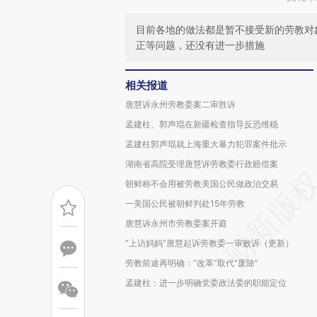
目前各地的做法都是暂不接受新的劳教对
正等问题，还没有进一步措施
相关报道
唐慧诉永州劳教委案二审胜诉
孟建柱、郭声琨在新疆检查指导反恐维稳
孟建柱郭声琨就上海重大暴力犯罪案件批示
湖南省高院受理唐慧诉劳教委行政赔偿案
朝鲜称不会用被劳教美国公民做政治交易
一美国公民被朝鲜判处15年劳教
唐慧诉永州市劳教委案开庭
“上访妈妈”唐慧起诉劳教委一审败诉（更新）
劳教前途再明确：“改革”取代“废除”
孟建柱：进一步明确党委政法委的职能定位