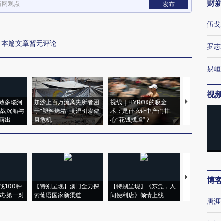
财
新网观点
发布
伍戈
本篇文章暂无评论
罗志
易峘
视
致多瑙河
加沙上百万流离失所者困
视线｜HYROX的吸金
马航飞行员
二战沉船与
于“塑料烤箱” 高温引发健
术：是什么让中产们甘
粒摇头丸 尿
露出
康危机
心“花钱找虐”？
毒品
【推广】走
博
找100种
【特别呈现】澳门全力探
【特别呈现】《东莞，人
会，让数智科
式·第一对
索葡语国家新渠道
间便利店》倾情上线
业
唐涯