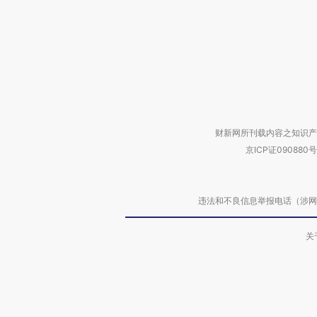
财新网所刊载内容之知识产
京ICP证090880号
违法和不良信息举报电话（涉网络暴力有
关