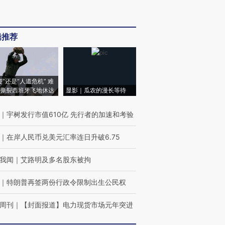
辑推荐
侵”还是“人道危机” 难
撕裂西班牙飞地休达
显影｜瓜农的漫长等待
｜
宇树发行市值610亿 先行者的加速和考验
｜
在岸人民币兑美元汇率连日升破6.75
我闻
｜
艾路明及多名股东被拘
｜
特朗普再签两份行政令限制出生公民权
周刊
｜
【封面报道】电力现货市场元年突进