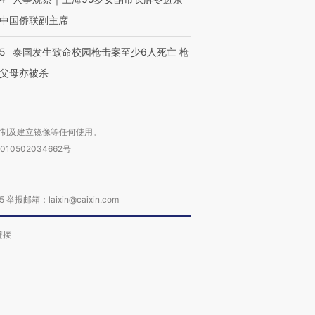
中国侨联副主席
45
泰国发生致命校园枪击案至少6人死亡 枪
父母亦被杀
复制及建立镜像等任何使用。
010502034662号
箱：laixin@caixin.com
链接