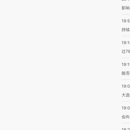
影响
19:5
持续
19:1
过7
19:1
能否
19:
大选
19:0
会向
18: