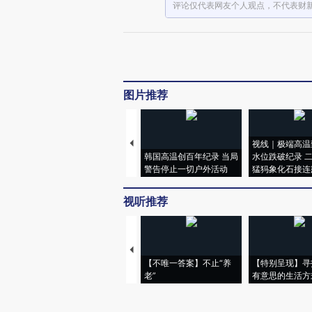
评论仅代表网友个人观点，不代表财
图片推荐
视线｜极端高温
韩国高温创百年纪录 当局
水位跌破纪录 
警告停止一切户外活动
猛犸象化石接连
视听推荐
【不唯一答案】不止“养
【特别呈现】寻
老”
有意思的生活方