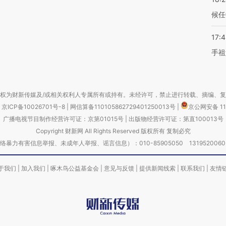
候任
17:
手祖
权为财新传媒及/或相关权利人专属所有或持有。未经许可，禁止进行转载、摘编、
京ICP备10026701号-8
|
网信算备110105862729401250013号
|
京公网安备 11
广播电视节目制作经营许可证：京第01015号
|
出版物经营许可证：第直100013号
Copyright 财新网 All Rights Reserved 版权所有 复制必究
害信息举报、未成年人举报、谣言信息）：010-85905050 13195200605 举报邮
于我们
|
加入我们
|
啄木鸟公益基金会
|
意见与反馈
|
提供新闻线索
|
联系我们
|
友情