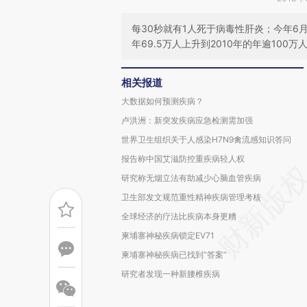
每30秒就有1人死于病毒性肝炎；今年6
年69.5万人上升到2010年的年逾100万
相关报道
大数据如何预测疾病？
卢洪洲：新突发疾病应急检测需加强
世界卫生组织关于人感染H7N9禽流感知识答问
报告称中国艾滋防控重疾病轻人权
研究称无烟立法有助减少心脑血管疾病
卫生部发文规范重性精神疾病管理考核
全球经济的疗法比疾病本身更糟
柬埔寨神秘疾病锁定EV71
柬埔寨神秘疾病已找到“答案”
研究者发现一种新腰椎疾病