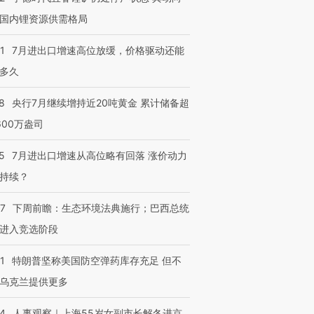
国内锂资源供需格局
1
7月进出口增速高位放缓，价格驱动还能
多久
8
央行7月继续增持近20吨黄金 累计储备超
600万盎司
5
7月进出口增速从高位略有回落 涨价动力
持续？
07
下周前瞻：生态环境法典施行；巴西总统
进入竞选阶段
1
特朗普坚称美国防空弹药库存充足 但不
乌克兰提供更多
24
人事观察｜上海55岁女副市长解冬进京