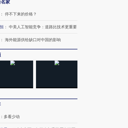
新名家
：
停不下来的价格？
恒
：
中美人工智能竞争：道路比技术更重要
：
海外能源供给缺口对中国的影响
频
跨国走私7万
视线｜被称为“蟑螂”的印
视线｜“入侵”还是“人道危
检体内含3种
度Z世代 用街头抗争将教
机”？难民潮撕裂西班牙
秘鲁纳斯
育部长拱下台
飞地休达
13人遇难
进第四届链博
【商旅对话】华住集团
客
技“链”接产
【特别呈现】寻找100种
CFO：不靠规模取胜，华
【特别呈
有意思的生活方式·第三对
住三大增长引擎是什么？
有意思的
：
多看少动