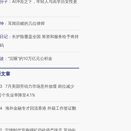
分子
：
AI冲击之下，年轻人与高学历女性更
坤
：
耳闻目睹的几位律师
日记
：
长护险覆盖全国 筹资和服务给予将持
码
波
：
“沉睡”的10万亿元公积金
新文章
43
7月美国劳动力市场意外放缓 岗位减少
3万个失业率降至4.1%
14
海外金融专才回流香港 外籍工作签证翻
2
宁德时代宜春锂矿仍处停产状态 其动向