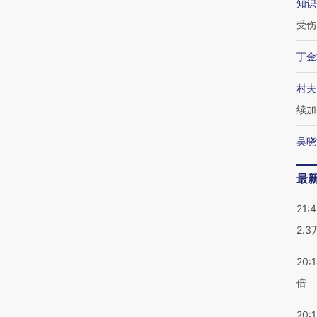
知识
受伤
丁金
村夫
续加
吴晓
最
21:
2.
20:
倍
20:1