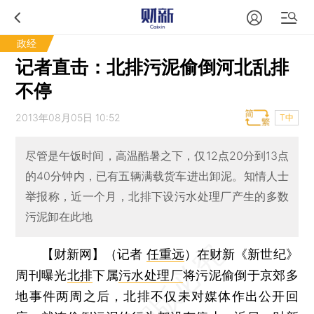
政经
记者直击：北排污泥偷倒河北乱排
不停
2013年08月05日 10:52
T中
尽管是午饭时间，高温酷暑之下，仅12点20分到13点
的40分钟内，已有五辆满载货车进出卸泥。知情人士
举报称，近一个月，北排下设污水处理厂产生的多数
污泥卸在此地
【财新网】（记者
任重远
）
在财新《新世纪》
周刊曝光
北排
下属
污水处理厂
将污泥偷倒于京郊多
地事件两周之后，北排不仅未对媒体作出公开回