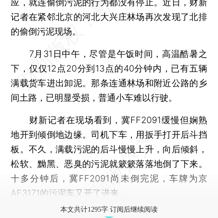
应，就连偷倒污泥的行为都没有停止。近日，财新
记者在紧邻北京的河北大兴庄林场再次发现了北排
的偷倒污泥现场。
7月31日中午，尽管是午饭时间，高温酷暑之
下，仅仅12点20分到13点的40分钟内，已有五辆
满载货车进出卸泥。那条连通林场和附近公路的乡
间土路，已明显受损，普通小车难以行驶。
财新记者在现场看到，冀FF2091缓慢但娴熟
地开到倾倒地边缘。司机下车，用扳手打开后斗挡
板。不久，满载污泥的后斗慢慢上升，向后倾斜，
松软、黝黑、恶臭的污泥就簌簌落落地倒了下来。
十多分钟后，冀FF2091尚未倒完泥，车牌为京
AF3171的污泥车又开了进来。
本文共计1295字 订阅后继续阅读