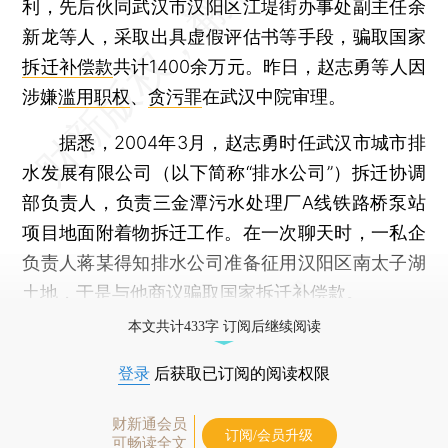
利，先后伙同武汉市汉阳区江堤街办事处副主任余
新龙等人，采取出具虚假评估书等手段，骗取国家
拆迁补偿款
共计1400余万元。昨日，赵志勇等人因
涉嫌
滥用职权
、
贪污罪
在武汉中院审理。
据悉，2004年3月，赵志勇时任武汉市城市排
水发展有限公司（以下简称“排水公司”）拆迁协调
部负责人，负责三金潭污水处理厂A线铁路桥泵站
项目地面附着物拆迁工作。在一次聊天时，一私企
负责人蒋某得知排水公司准备征用汉阳区南太子湖
土地，于是与他商议骗取国家拆迁补偿款。
本文共计433字 订阅后继续阅读
登录
后获取已订阅的阅读权限
财新通会员
订阅/会员升级
可畅读全文