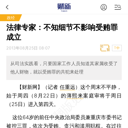
政经
法律专家：不知细节不影响受贿罪
成立
2013年08月25日 08:07
T中
从司法实践看，只要国家工作人员知道其家属收受了
他人财物，就以受贿罪的共犯来处理
【财新网】（记者
任重远
）
这个周末不平静，
始于周四（8月22日）的
薄熙来
案庭审将于周日
（25日）进入第四天。
这位64岁的前任中央政治局委员兼重庆市委书记
被控三罪，依次为受贿、贪污和滥用职权。在过往