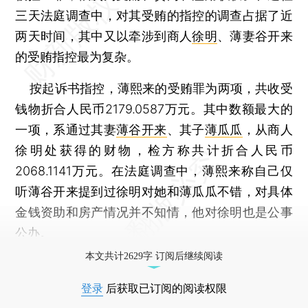
三天法庭调查中，对其受贿的指控的调查占据了近
两天时间，其中又以牵涉到商人
徐明
、薄妻谷开来
的受贿指控最为复杂。
按起诉书指控，薄熙来的受贿罪为两项，共收受
钱物折合人民币2179.0587万元。其中数额最大的
一项，系通过其妻
薄谷开来
、其子
薄瓜瓜
，从商人
徐明处获得的财物，检方称共计折合人民币
2068.1141万元。在法庭调查中，薄熙来称自己仅
听薄谷开来提到过徐明对她和薄瓜瓜不错，对具体
金钱资助和房产情况并不知情，他对徐明也是公事
公办。
本文共计2629字 订阅后继续阅读
登录
后获取已订阅的阅读权限