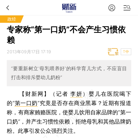
政经
专家称“第一口奶”不会产生习惯依
赖
2013年09月17日 17:19
T中
“要重新树立‘母乳喂养好’的科学育儿方式，不应盲目
打击和排斥婴幼儿奶粉”
【财新网】（记者
李妍
）
婴儿在医院喝下
的“
第一口奶
”究竟是否存在商业黑幕？近期有报道
称，有商家贿赂医院，使婴儿饮用自家品牌的“第一
口奶”，并产生习惯性依赖，拒绝母乳和其他品牌奶
粉。此事引发公众强烈关注。