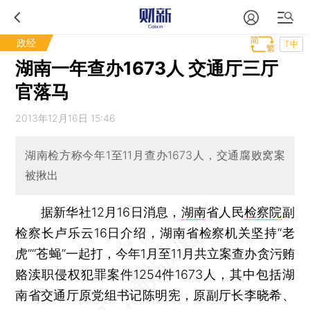
政经
T中
湖南一年查办1673人 交通厅三厅
官落马
2013年12月16日 15:46
湖南检方称今年1至11月查办1673人，交通腐败窝案
被揪出
据新华社12月16日消息，
湖南
省人民
检察院
副
检察长卢乐云16日介绍，湖南省检察机关坚持“老
虎”“苍蝇”一起打，今年1月至11月共立案查办贪污贿
赂渎职侵权犯罪案件1254件1673人，其中包括湖
南省交通厅原党组书记陈明宪，原副厅长李晓希、