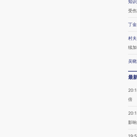
知识
受伤
丁金
村夫
续加
吴晓
最
20:
倍
20:1
影响
19:5