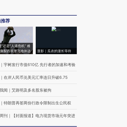
辑推荐
侵”还是“人道危机” 难
撕裂西班牙飞地休达
显影｜瓜农的漫长等待
｜
宇树发行市值610亿 先行者的加速和考验
｜
在岸人民币兑美元汇率连日升破6.75
我闻
｜
艾路明及多名股东被拘
｜
特朗普再签两份行政令限制出生公民权
周刊
｜
【封面报道】电力现货市场元年突进