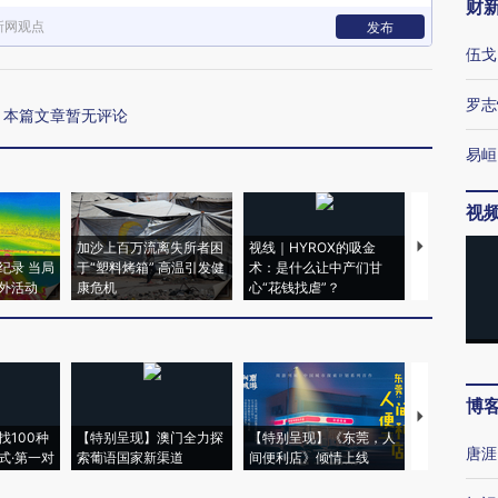
财
新网观点
发布
伍戈
罗志
本篇文章暂无评论
易峘
视
加沙上百万流离失所者困
视线｜HYROX的吸金
马航飞行员
纪录 当局
于“塑料烤箱” 高温引发健
术：是什么让中产们甘
粒摇头丸 尿
外活动
康危机
心“花钱找虐”？
毒品
博
【推广】走
找100种
【特别呈现】澳门全力探
【特别呈现】《东莞，人
会，让数智科
唐涯
式·第一对
索葡语国家新渠道
间便利店》倾情上线
业