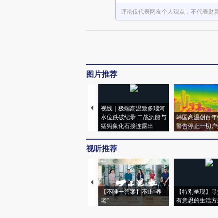
评论仅代表网友个人观点，不代表财
图片推荐
视线｜极端高温致多瑙河
水位跌破纪录 二战沉船与
韩国高温创百年
猛犸象化石接连露出
警告停止一切户
视听推荐
【不唯一答案】不止“养
【特别呈现】寻
老”
有意思的生活方