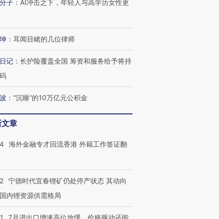
分子
：
AI冲击之下，年轻人与高学历女性更
坤
：
耳闻目睹的几位律师
日记
：
长护险覆盖全国 筹资和服务给予将持
码
波
：
“沉睡”的10万亿元公积金
新文章
14
海外金融专才回流香港 外籍工作签证翻
2
宁德时代宜春锂矿仍处停产状态 其动向
国内锂资源供需格局
1
7月进出口增速高位放缓，价格驱动还能