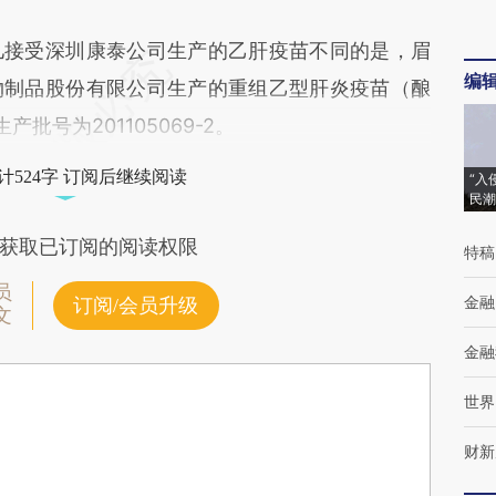
接受深圳康泰公司生产的乙肝疫苗不同的是，眉
编
物制品股份有限公司生产的重组乙型肝炎疫苗（酿
产批号为201105069-2。
计524字 订阅后继续阅读
“入
民潮
获取已订阅的阅读权限
特稿
员
金融
订阅/会员升级
文
金融
世界
财新