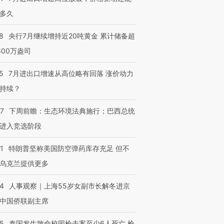
多久
8
央行7月继续增持近20吨黄金 累计储备超
600万盎司
5
7月进出口增速从高位略有回落 涨价动力
持续？
07
下周前瞻：生态环境法典施行；巴西总统
进入竞选阶段
1
特朗普坚称美国防空弹药库存充足 但不
乌克兰提供更多
24
人事观察｜上海55岁女副市长解冬进京
中国侨联副主席
45
泰国发生致命校园枪击案至少6人死亡 枪