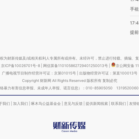
手祖
17:
提前
权为财新传媒及/或相关权利人专属所有或持有。未经许可，禁止进行转载、摘编、
京ICP备10026701号-8
|
网信算备110105862729401250013号
|
京公网安备 11
广播电视节目制作经营许可证：京第01015号
|
出版物经营许可证：第直100013号
Copyright 财新网 All Rights Reserved 版权所有 复制必究
害信息举报、未成年人举报、谣言信息）：010-85905050 13195200605 举报邮
于我们
|
加入我们
|
啄木鸟公益基金会
|
意见与反馈
|
提供新闻线索
|
联系我们
|
友情