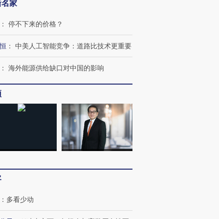
新名家
：
停不下来的价格？
恒
：
中美人工智能竞争：道路比技术更重要
：
海外能源供给缺口对中国的影响
频
跨国走私7万
视线｜被称为“蟑螂”的印
视线｜“入侵”还是“人道危
检体内含3种
度Z世代 用街头抗争将教
机”？难民潮撕裂西班牙
秘鲁纳斯
育部长拱下台
飞地休达
13人遇难
客
进第四届链博
【商旅对话】华住集团
技“链”接产
【特别呈现】寻找100种
CFO：不靠规模取胜，华
【特别呈
：
多看少动
有意思的生活方式·第三对
住三大增长引擎是什么？
有意思的