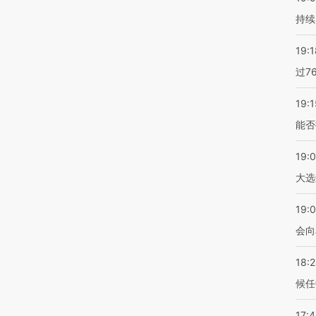
持续
19:1
过7
19:1
能否
19:
大选
19:0
会向
18:
候任
17: