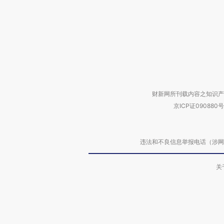
财新网所刊载内容之知识产
京ICP证090880号
违法和不良信息举报电话（涉网络暴力有
关