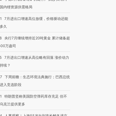
国内锂资源供需格局
1
7月进出口增速高位放缓，价格驱动还能
多久
8
央行7月继续增持近20吨黄金 累计储备超
600万盎司
5
7月进出口增速从高位略有回落 涨价动力
持续？
07
下周前瞻：生态环境法典施行；巴西总统
进入竞选阶段
1
特朗普坚称美国防空弹药库存充足 但不
乌克兰提供更多
24
人事观察｜上海55岁女副市长解冬进京