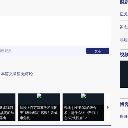
财
伍戈
罗志
易峘
新网观点
发布
视
本篇文章暂无评论
博
致多瑙河
加沙上百万流离失所者困
视线｜HYROX的吸金
马航飞行员
二战沉船与
于“塑料烤箱” 高温引发健
术：是什么让中产们甘
粒摇头丸 尿
唐涯
露出
康危机
心“花钱找虐”？
毒品