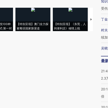
知识
受伤
丁金
【推广】走
找100种
【特别呈现】澳门全力探
【特别呈现】《东莞，人
会，让数智科
式·第一对
索葡语国家新渠道
间便利店》倾情上线
业
村夫
续加
吴晓
最
21:
2.
20:
倍
20:1