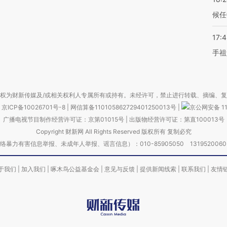
候任
17:
手祖
权为财新传媒及/或相关权利人专属所有或持有。未经许可，禁止进行转载、摘编、
京ICP备10026701号-8
|
网信算备110105862729401250013号
|
京公网安备 11
广播电视节目制作经营许可证：京第01015号
|
出版物经营许可证：第直100013号
Copyright 财新网 All Rights Reserved 版权所有 复制必究
害信息举报、未成年人举报、谣言信息）：010-85905050 13195200605 举报邮
于我们
|
加入我们
|
啄木鸟公益基金会
|
意见与反馈
|
提供新闻线索
|
联系我们
|
友情