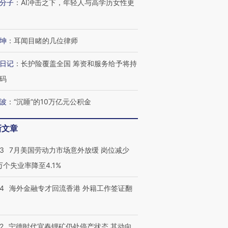
分子
：
AI冲击之下，年轻人与高学历女性更
坤
：
耳闻目睹的几位律师
进第四届链博
【商旅对话】华住集团
技“链”接产
【特别呈现】寻找100种
CFO：不靠规模取胜，华
【特别呈
有意思的生活方式·第三对
住三大增长引擎是什么？
有意思的
日记
：
长护险覆盖全国 筹资和服务给予将持
码
波
：
“沉睡”的10万亿元公积金
新文章
43
7月美国劳动力市场意外放缓 岗位减少
3万个失业率降至4.1%
14
海外金融专才回流香港 外籍工作签证翻
2
宁德时代宜春锂矿仍处停产状态 其动向