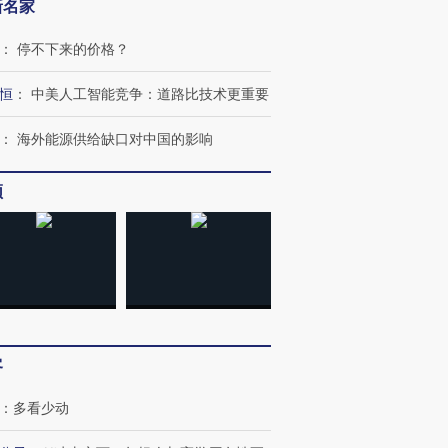
新名家
：
停不下来的价格？
恒
：
中美人工智能竞争：道路比技术更重要
：
海外能源供给缺口对中国的影响
频
客
跨国走私7万
视线｜被称为“蟑螂”的印
视线｜“入侵”还是“人道危
检体内含3种
度Z世代 用街头抗争将教
机”？难民潮撕裂西班牙
秘鲁纳斯
：
多看少动
育部长拱下台
飞地休达
13人遇难