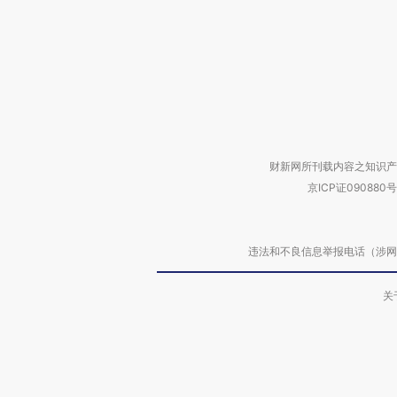
财新网所刊载内容之知识产
京ICP证090880号
违法和不良信息举报电话（涉网络暴力有
关