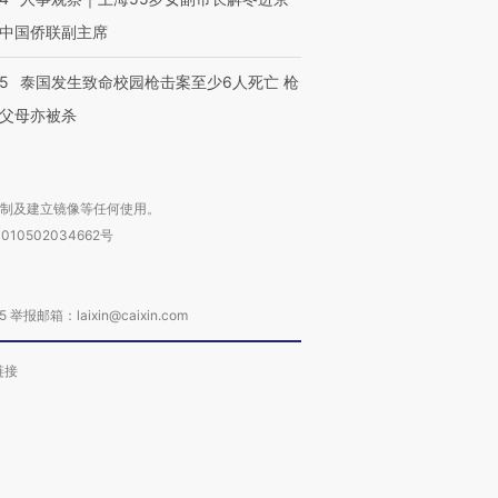
中国侨联副主席
45
泰国发生致命校园枪击案至少6人死亡 枪
父母亦被杀
复制及建立镜像等任何使用。
010502034662号
箱：laixin@caixin.com
链接