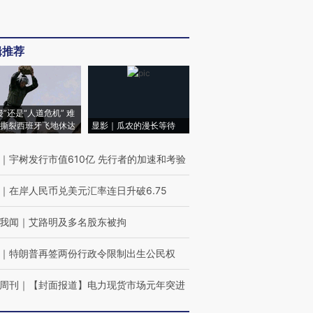
辑推荐
侵”还是“人道危机” 难
撕裂西班牙飞地休达
显影｜瓜农的漫长等待
｜
宇树发行市值610亿 先行者的加速和考验
｜
在岸人民币兑美元汇率连日升破6.75
我闻
｜
艾路明及多名股东被拘
｜
特朗普再签两份行政令限制出生公民权
周刊
｜
【封面报道】电力现货市场元年突进