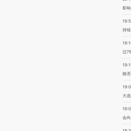
影响
19:5
持续
19:1
过7
19:1
能否
19:
大选
19:0
会向
18: