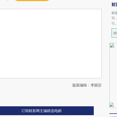
财
财
写
引
版面编辑：李丽莎
订阅财新网主编精选电邮