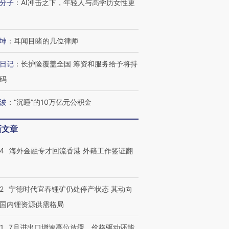
分子
：
AI冲击之下，年轻人与高学历女性更
坤
：
耳闻目睹的几位律师
日记
：
长护险覆盖全国 筹资和服务给予将持
码
波
：
“沉睡”的10万亿元公积金
新文章
14
海外金融专才回流香港 外籍工作签证翻
2
宁德时代宜春锂矿仍处停产状态 其动向
国内锂资源供需格局
1
7月进出口增速高位放缓，价格驱动还能