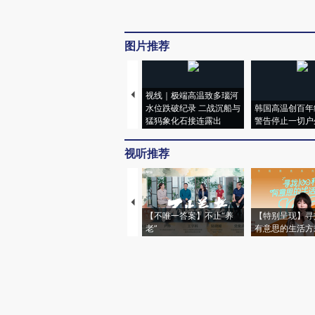
图片推荐
视线｜极端高温致多瑙河
水位跌破纪录 二战沉船与
韩国高温创百年
猛犸象化石接连露出
警告停止一切户
视听推荐
【不唯一答案】不止“养
【特别呈现】寻
老”
有意思的生活方