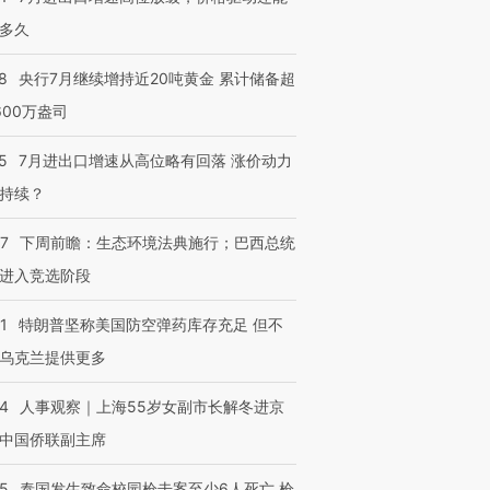
多久
8
央行7月继续增持近20吨黄金 累计储备超
600万盎司
5
7月进出口增速从高位略有回落 涨价动力
持续？
07
下周前瞻：生态环境法典施行；巴西总统
进入竞选阶段
1
特朗普坚称美国防空弹药库存充足 但不
乌克兰提供更多
24
人事观察｜上海55岁女副市长解冬进京
中国侨联副主席
45
泰国发生致命校园枪击案至少6人死亡 枪