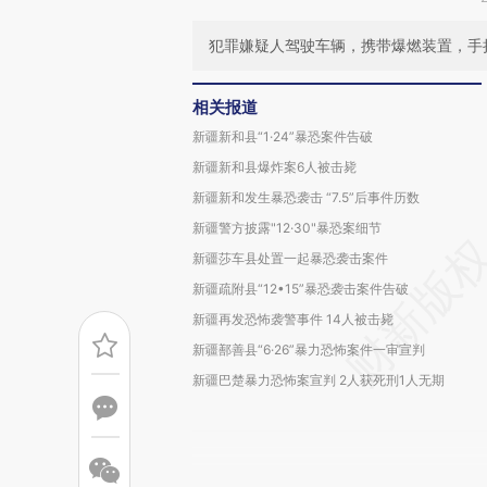
犯罪嫌疑人驾驶车辆，携带爆燃装置，手
相关报道
新疆新和县“1·24”暴恐案件告破
新疆新和县爆炸案6人被击毙
新疆新和发生暴恐袭击 “7.5”后事件历数
新疆警方披露"12·30"暴恐案细节
新疆莎车县处置一起暴恐袭击案件
新疆疏附县“12•15”暴恐袭击案件告破
新疆再发恐怖袭警事件 14人被击毙
新疆鄯善县“6·26”暴力恐怖案件一审宣判
新疆巴楚暴力恐怖案宣判 2人获死刑1人无期