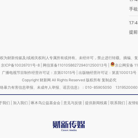
手祖
17:
提前
权为财新传媒及/或相关权利人专属所有或持有。未经许可，禁止进行转载、摘编、
京ICP备10026701号-8
|
网信算备110105862729401250013号
|
京公网安备 11
广播电视节目制作经营许可证：京第01015号
|
出版物经营许可证：第直100013号
Copyright 财新网 All Rights Reserved 版权所有 复制必究
害信息举报、未成年人举报、谣言信息）：010-85905050 13195200605 举报邮
于我们
|
加入我们
|
啄木鸟公益基金会
|
意见与反馈
|
提供新闻线索
|
联系我们
|
友情