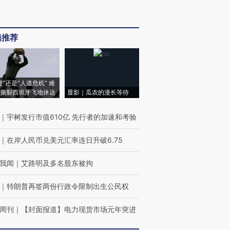
辑推荐
侵”还是“人道危机” 难
撕裂西班牙飞地休达
显影｜瓜农的漫长等待
｜
宇树发行市值610亿 先行者的加速和考验
｜
在岸人民币兑美元汇率连日升破6.75
我闻
｜
艾路明及多名股东被拘
｜
特朗普再签两份行政令限制出生公民权
周刊
｜
【封面报道】电力现货市场元年突进