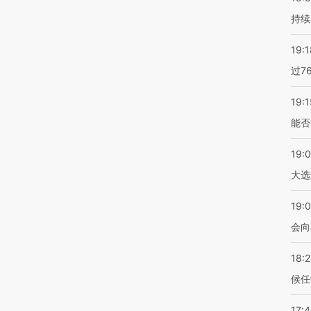
持续
19:1
过7
19:1
能否
19:
大选
19:0
会向
18:
候任
17: