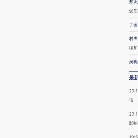
知识
受伤
丁金
村夫
续加
吴晓
最
20:
倍
20:1
影响
19:5