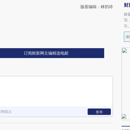
财
版面编辑：林韵诗
财
写
引
订阅财新网主编精选电邮
新网观点
发布