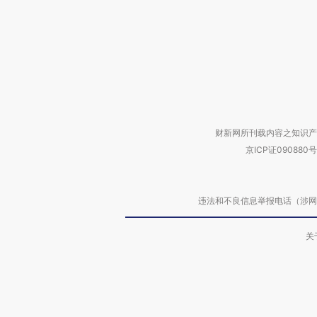
财新网所刊载内容之知识产
京ICP证090880号
违法和不良信息举报电话（涉网络暴力有
关