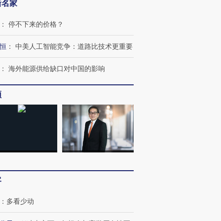
新名家
：
停不下来的价格？
恒
：
中美人工智能竞争：道路比技术更重要
跨国走私7万
视线｜被称为“蟑螂”的印
视线｜“入侵”还是“人道危
：
海外能源供给缺口对中国的影响
检体内含3种
度Z世代 用街头抗争将教
机”？难民潮撕裂西班牙
秘鲁纳斯
育部长拱下台
飞地休达
13人遇难
频
进第四届链博
【商旅对话】华住集团
技“链”接产
【特别呈现】寻找100种
CFO：不靠规模取胜，华
【特别呈
有意思的生活方式·第三对
住三大增长引擎是什么？
有意思的
客
：
多看少动