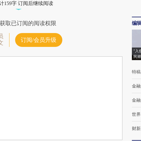
计159字 订阅后继续阅读
编
获取已订阅的阅读权限
员
订阅/会员升级
文
“入
民潮
特稿
金融
金融
世界
财新