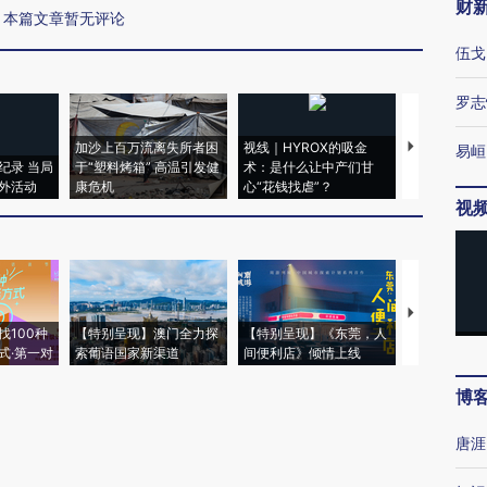
财
本篇文章暂无评论
伍戈
罗志
加沙上百万流离失所者困
视线｜HYROX的吸金
马航飞行员
易峘
纪录 当局
于“塑料烤箱” 高温引发健
术：是什么让中产们甘
粒摇头丸 尿
外活动
康危机
心“花钱找虐”？
毒品
视
【推广】走
找100种
【特别呈现】澳门全力探
【特别呈现】《东莞，人
会，让数智科
式·第一对
索葡语国家新渠道
间便利店》倾情上线
业
博
唐涯