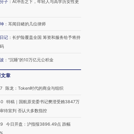
分子
：
AI冲击之下，年轻人与高学历女性更
坤
：
耳闻目睹的几位律师
日记
：
长护险覆盖全国 筹资和服务给予将持
码
波
：
“沉睡”的10万亿元公积金
新文章
07
陈龙：Token时代的商业与组织
50
特稿｜国航原党委书记樊澄受贿3847万
审待宣判 否认大多数指控
29
今日开盘：沪指报3896.49点 跌幅
0%