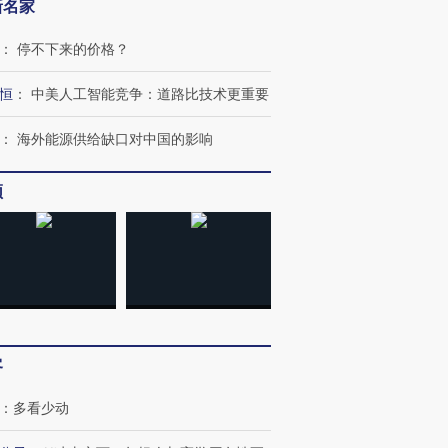
新名家
：
停不下来的价格？
恒
：
中美人工智能竞争：道路比技术更重要
：
海外能源供给缺口对中国的影响
频
OX的吸金
马航飞行员跨国走私7万
视线｜被称为“蟑螂”的印
让中产们甘
粒摇头丸 尿检体内含3种
度Z世代 用街头抗争将教
秘鲁纳斯
”？
毒品
育部长拱下台
13人遇难
客
进第四届链博
【商旅对话】华住集团
：
多看少动
技“链”接产
【特别呈现】寻找100种
CFO：不靠规模取胜，华
【特别呈
有意思的生活方式·第三对
住三大增长引擎是什么？
有意思的