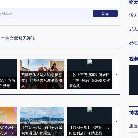
财
新网观点
发布
伍戈
罗志
本篇文章暂无评论
易峘
视
西班牙休达进入紧急状态
加沙上百万流离失所者困
视线｜HYR
纪录 当局
数千非法移民从摩洛哥闯
于“塑料烤箱” 高温引发健
术：是什么
外活动
入
康危机
心“花钱找虐
博
【推广】走
唐涯
找100种
【特别呈现】澳门全力探
【特别呈现】《东莞，人
会，让数智科
式·第一对
索葡语国家新渠道
间便利店》倾情上线
业