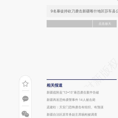
9名暴徒持砍刀袭击新疆喀什地区莎车县公
点击放大
相关报道
新疆疏附县“12•15”暴恐袭击案件告破
新疆再发恐怖袭警事件 14人被击毙
孟建柱：天安门恐怖袭击有组织、有预谋
新疆自治区原常务副主席杨刚被调查