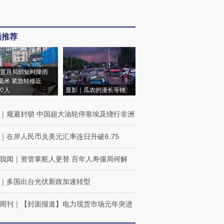
辑推荐
宜昌局部短时降雨
8毫米 紧急转移近
00人
显影｜瓜农的漫长等待
｜
规避封锁 中国超大油轮停靠埃及绕行非洲
｜
在岸人民币兑美元汇率连日升破6.75
我闻
｜
资管掌舵人更替 百年人寿僵局何解
｜
多国出台光伏新政加速转型
周刊
｜
【封面报道】电力现货市场元年突进