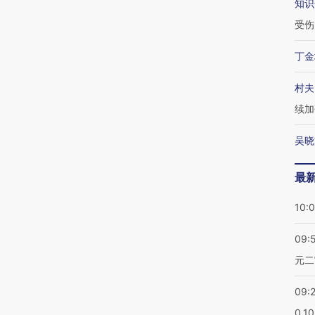
知识
受伤
丁金
村夫
续加
吴晓
最
10:
09:
元二
09:
0.1