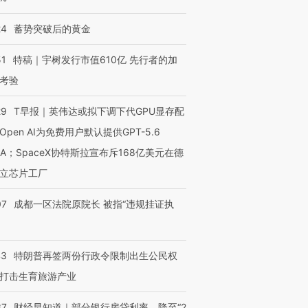
24
蓄势突破后的黄金
51
特稿｜宇树发行市值610亿 先行者的加
考验
29
T早报｜英伟达或拟下调下代GPU显存配
Open AI为免费用户默认提供GPT-5.6
NA；SpaceX协特斯拉宣布斥168亿美元在德
立芯片工厂
07
成都一区法院原院长 被指“违规挂证执
43
特朗普再签两份行政令限制出生公民权
打击生育旅游产业
37
财经早知道｜部分银行房贷利率，降至“2