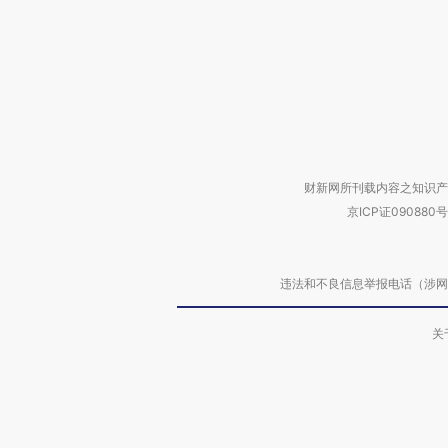
财新网所刊载内容之知识产
京ICP证090880号
违法和不良信息举报电话（涉网络暴力有
关