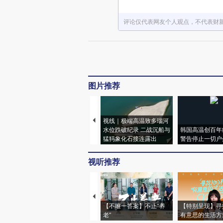
评论仅代表网友个人观点，不代表财
图片推荐
视线｜极端高温致多瑙河
水位跌破纪录 二战沉船与
韩国高温创百年
猛犸象化石接连露出
警告停止一切户
视听推荐
【不唯一答案】不止“养
【特别呈现】寻
老”
有意思的生活方