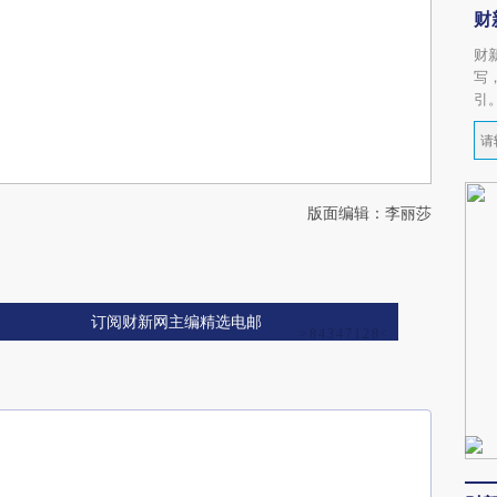
财
财
写
引
版面编辑：李丽莎
订阅财新网主编精选电邮