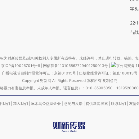
字头
22:1
与战
权为财新传媒及/或相关权利人专属所有或持有。未经许可，禁止进行转载、摘编、
京ICP备10026701号-8
|
网信算备110105862729401250013号
|
京公网安备 11
广播电视节目制作经营许可证：京第01015号
|
出版物经营许可证：第直100013号
Copyright 财新网 All Rights Reserved 版权所有 复制必究
害信息举报、未成年人举报、谣言信息）：010-85905050 13195200605 举报邮
于我们
|
加入我们
|
啄木鸟公益基金会
|
意见与反馈
|
提供新闻线索
|
联系我们
|
友情