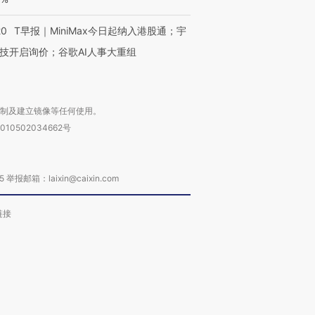
20
T早报｜MiniMax今日起纳入港股通；宇
技开启询价；谷歌AI人事大重组
复制及建立镜像等任何使用。
010502034662号
箱：laixin@caixin.com
链接