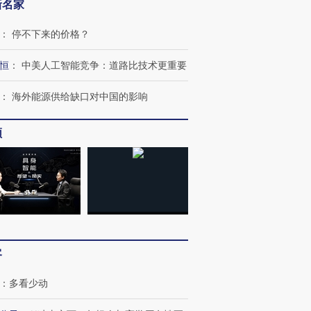
新名家
：
停不下来的价格？
恒
：
中美人工智能竞争：道路比技术更重要
：
海外能源供给缺口对中国的影响
频
客
：
多看少动