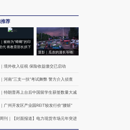
辑推荐
｜被称为“蟑螂”的印
世代 将教育部长拱下
显影｜瓜农的漫长等待
｜
境外收入征税 保险收益缴交已启动
｜
河南“三支一扶”考试舞弊 警方介入侦查
｜
特朗普再上台后中国留学生获签数量大减
｜
广州开发区产业园REIT较发行价“腰斩”
周刊
｜
【封面报道】电力现货市场元年突进