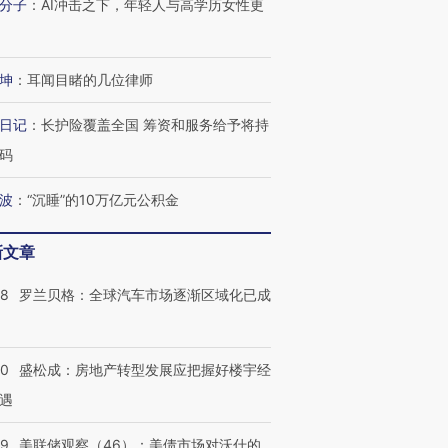
分子
：
AI冲击之下，年轻人与高学历女性更
跨国走私7万
视线｜HY
检体内含3种
泽连斯基密集出访美英 索
秘鲁纳斯卡观光飞机坠毁
术：是什
坤
：
耳闻目睹的几位律师
要防空导弹“救急”
13人遇难
心“花钱找
日记
：
长护险覆盖全国 筹资和服务给予将持
码
波
：
“沉睡”的10万亿元公积金
进第四届链博
【商旅对话】华住集团
技“链”接产
【特别呈现】寻找100种
CFO：不靠规模取胜，华
【特别呈
有意思的生活方式·第三对
住三大增长引擎是什么？
有意思的
新文章
58
罗兰贝格：全球汽车市场逐渐区域化已成
50
盛松成：房地产转型发展应把握好楼宇经
遇
39
美联储观察（46）：美债市场对沃什的