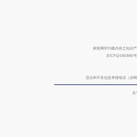
财新网所刊载内容之知识产
京ICP证090880号
违法和不良信息举报电话（涉网络暴力有
关