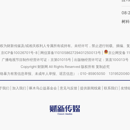
08:
树科
权为财新传媒及/或相关权利人专属所有或持有。未经许可，禁止进行转载、摘编、
京ICP备10026701号-8
|
网信算备110105862729401250013号
|
京公网安备 11
广播电视节目制作经营许可证：京第01015号
|
出版物经营许可证：第直100013号
Copyright 财新网 All Rights Reserved 版权所有 复制必究
害信息举报、未成年人举报、谣言信息）：010-85905050 13195200605 举报邮
于我们
|
加入我们
|
啄木鸟公益基金会
|
意见与反馈
|
提供新闻线索
|
联系我们
|
友情