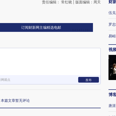
财
责任编辑： 常红晓 | 版面编辑：周天
伍戈
罗志
订阅财新网主编精选电邮
易峘
视
新网观点
发布
博
本篇文章暂无评论
唐涯