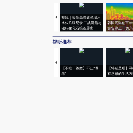
视线｜极端高温致多瑙河
水位跌破纪录 二战沉船与
韩国高温创百年
猛犸象化石接连露出
警告停止一切户
视听推荐
【不唯一答案】不止“养
【特别呈现】寻
老”
有意思的生活方