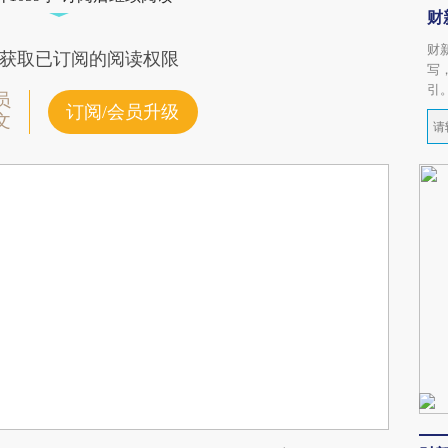
财
财
获取已订阅的阅读权限
写
引
员
订阅/会员升级
文