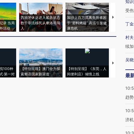
知识
受伤
西班牙休达进入紧急状态
加沙上百万流离失所者困
马航飞行员
纪录 当局
数千非法移民从摩洛哥闯
于“塑料烤箱” 高温引发健
粒摇头丸 尿
丁金
外活动
入
康危机
毒品
村夫
续加
吴晓
【推广】走
找100种
【特别呈现】澳门全力探
【特别呈现】《东莞，人
会，让数智科
式·第一对
索葡语国家新渠道
间便利店》倾情上线
业
最
10:
趋势
10:
济机
10: