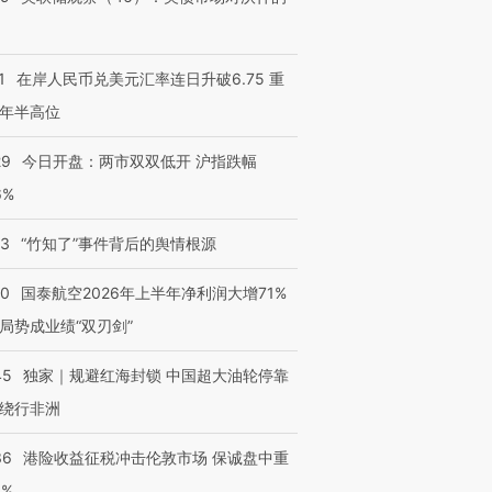
1
在岸人民币兑美元汇率连日升破6.75 重
年半高位
29
今日开盘：两市双双低开 沪指跌幅
6%
13
“竹知了”事件背后的舆情根源
10
国泰航空2026年上半年净利润大增71%
局势成业绩“双刃剑”
45
独家｜规避红海封锁 中国超大油轮停靠
绕行非洲
36
港险收益征税冲击伦敦市场 保诚盘中重
3%