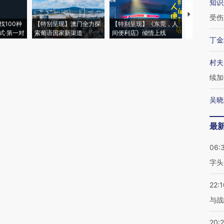
知识
【推广】走
受伤
找100种
【特别呈现】澳门全力探
【特别呈现】《东莞，人
会，让数智科
式·第一对
索葡语国家新渠道
间便利店》倾情上线
业
丁金
村夫
续加
吴晓
最
06:
字头
22:1
与战
20: