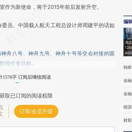
室作为新使命，将于2015年前后发射升空。
编
委员、中国载人航天工程总设计师周建平的话如
湖北
12
与神舟八号、神舟九号、神舟十号等交会对接的圆
40
阶段任务目标
。
独家
1576字 订阅后继续阅读
金融
金融
获取已订阅的阅读权限
能源
员
订阅/会员升级
文
财新