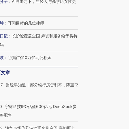
分子
：
AI冲击之下，年轻人与高学历女性更
进第四届链博
【商旅对话】华住集团
技“链”接产
【特别呈现】寻找100种
CFO：不靠规模取胜，华
【特别呈
有意思的生活方式·第三对
住三大增长引擎是什么？
有意思的
坤
：
耳闻目睹的几位律师
日记
：
长护险覆盖全国 筹资和服务给予将持
码
波
：
“沉睡”的10万亿元公积金
新文章
37
财经早知道｜部分银行房贷利率，降至“2
0
宇树科技IPO估值600亿元 DeepSeek参
略配售
22
油气市场剧烈波动现套利空间 嘉能可上