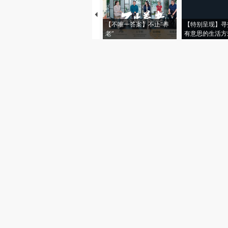
【不唯一答案】不止“养
【特别呈现】寻
老”
有意思的生活方