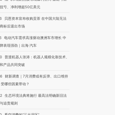
扭亏、净利增超50亿美元
6
贝恩资本宣布收购贡茶 在中国大陆无法
商标后退出市场
6
电动汽车需求高涨驱动澳洲车市增长 中
牌表现强劲｜出海·汽车
00
普渡机器人张涛：机器人规模化靠技术、
和产品共同突破
56
财新调查｜7月消费或有反弹、出口维持
 受哪些因素带动？
42
生态环境法典将施行 最高法明确新旧法
与追责规则
0
看空消费的“三大误区”