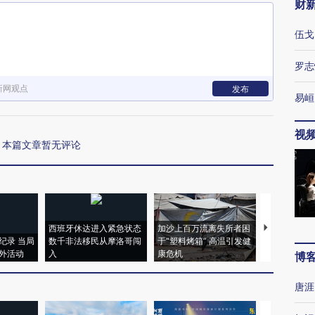
财
伍戈
罗志
新网观点
发布
易峘
视
本篇文章暂无评论
西班牙休达进入紧急状态
加沙上百万流离失所者困
视线｜HYR
纪录 当局
数千非法移民从摩洛哥闯
于“塑料烤箱” 高温引发健
术：是什么
外活动
入
康危机
心“花钱找虐
博
唐涯