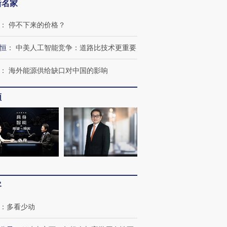
新名家
：
停不下来的价格？
恒
：
中美人工智能竞争：道路比技术更重要
：
海外能源供给缺口对中国的影响
频
OX的吸金
马航飞行员跨国走私7万
视线｜被称为“蟑螂”的印
让中产们甘
粒摇头丸 尿检体内含3种
度Z世代 用街头抗争将教
秘鲁纳斯
”？
毒品
育部长拱下台
13人遇难
客
：
多看少动