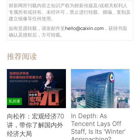
财新网所刊载内容之知识产权为财新传媒及/或相关权利人
专属所有或持有。未经许可，禁止进行转载、摘编、复制及
建立镜像等任何使用。
如有意愿转载，请发邮件至
hello@caixin.com
，获得书面
确认及授权后，方可转载。
推荐阅读
私房课
In Depth: As
向松祚：宏观经济70
Tencent Lays Off
讲，带你了解国内外
Staff, Is Its ‘Winter’
经济大局
Approaching?