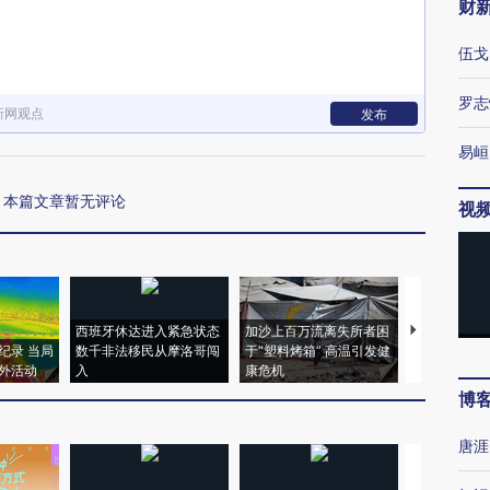
财
伍戈
罗志
新网观点
发布
易峘
本篇文章暂无评论
视
西班牙休达进入紧急状态
加沙上百万流离失所者困
视线｜HYR
纪录 当局
数千非法移民从摩洛哥闯
于“塑料烤箱” 高温引发健
术：是什么
外活动
入
康危机
心“花钱找虐
博
唐涯