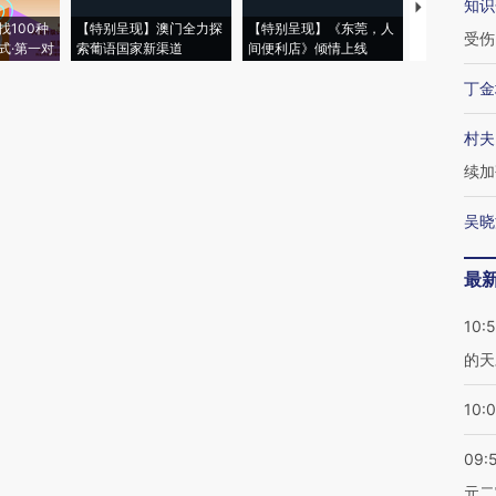
知识
【推广】走
找100种
【特别呈现】澳门全力探
【特别呈现】《东莞，人
会，让数智科
受伤
式·第一对
索葡语国家新渠道
间便利店》倾情上线
业
丁金
村夫
续加
吴晓
最
10:
的天
10:
09:
元二