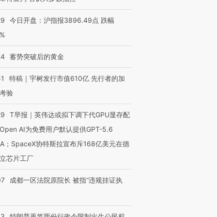
29
今日开盘：沪指报3896.49点 跌幅
0%
24
蓄势突破后的黄金
51
特稿｜宇树发行市值610亿 先行者的加
考验
29
T早报｜英伟达或拟下调下代GPU显存配
Open AI为免费用户默认提供GPT-5.6
NA；SpaceX协特斯拉宣布斥168亿美元在德
立芯片工厂
07
成都一区法院原院长 被指“违规挂证执
43
特朗普再签两份行政令限制出生公民权