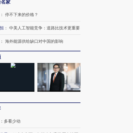
新名家
：
停不下来的价格？
恒
：
中美人工智能竞争：道路比技术更重要
：
海外能源供给缺口对中国的影响
频
OX的吸金
马航飞行员跨国走私7万
视线｜被称为“蟑螂”的印
让中产们甘
粒摇头丸 尿检体内含3种
度Z世代 用街头抗争将教
秘鲁纳斯
”？
毒品
育部长拱下台
13人遇难
客
：
多看少动