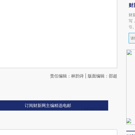
财
财
写
引
责任编辑：林韵诗 | 版面编辑：邵超
订阅财新网主编精选电邮