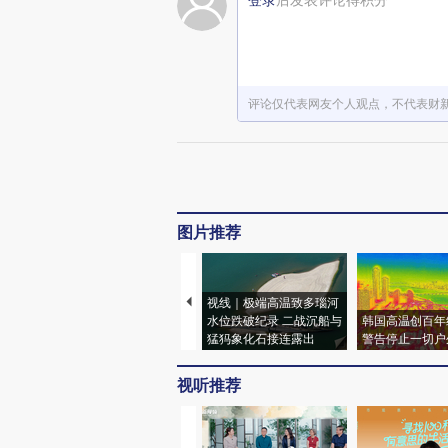
评论仅代表网友个人观点，不代表财
图片推荐
视线｜极端高温致多瑙河
水位跌破纪录 二战沉船与
韩国高温创百年
猛犸象化石接连露出
警告停止一切户
视听推荐