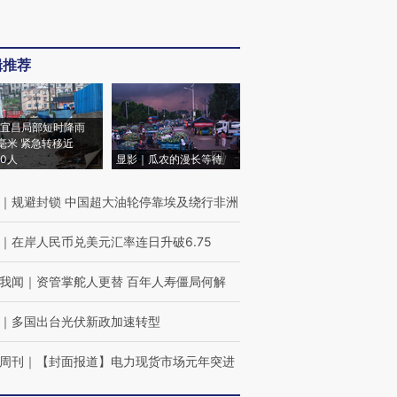
辑推荐
宜昌局部短时降雨
8毫米 紧急转移近
00人
显影｜瓜农的漫长等待
｜
规避封锁 中国超大油轮停靠埃及绕行非洲
｜
在岸人民币兑美元汇率连日升破6.75
我闻
｜
资管掌舵人更替 百年人寿僵局何解
｜
多国出台光伏新政加速转型
周刊
｜
【封面报道】电力现货市场元年突进