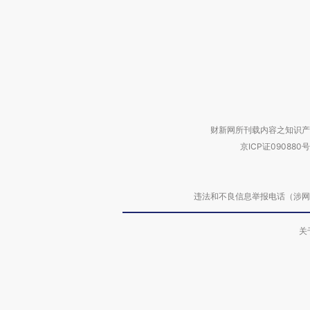
财新网所刊载内容之知识产
京ICP证090880号
违法和不良信息举报电话（涉网络暴力有
关