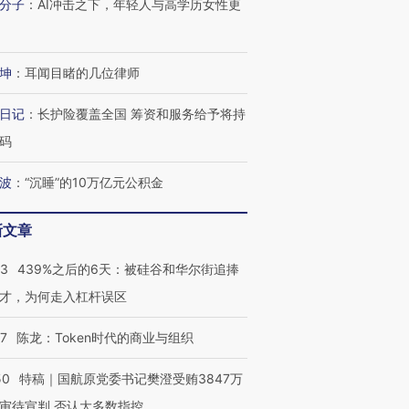
分子
：
AI冲击之下，年轻人与高学历女性更
进第四届链博
【商旅对话】华住集团
技“链”接产
【特别呈现】寻找100种
CFO：不靠规模取胜，华
【特别呈
有意思的生活方式·第三对
住三大增长引擎是什么？
有意思的
坤
：
耳闻目睹的几位律师
日记
：
长护险覆盖全国 筹资和服务给予将持
码
波
：
“沉睡”的10万亿元公积金
新文章
53
439%之后的6天：被硅谷和华尔街追捧
才，为何走入杠杆误区
07
陈龙：Token时代的商业与组织
50
特稿｜国航原党委书记樊澄受贿3847万
审待宣判 否认大多数指控