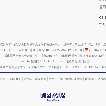
意图
06:
字头
权为财新传媒及/或相关权利人专属所有或持有。未经许可，禁止进行转载、摘编、
京ICP备10026701号-8
|
网信算备110105862729401250013号
|
京公网安备 11
广播电视节目制作经营许可证：京第01015号
|
出版物经营许可证：第直100013号
Copyright 财新网 All Rights Reserved 版权所有 复制必究
害信息举报、未成年人举报、谣言信息）：010-85905050 13195200605 举报邮
于我们
|
加入我们
|
啄木鸟公益基金会
|
意见与反馈
|
提供新闻线索
|
联系我们
|
友情