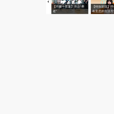
【不唯一答案】不止“养
【特别呈现】寻
老”
有意思的生活方