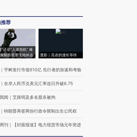
辑推荐
侵”还是“人道危机” 难
撕裂西班牙飞地休达
显影｜瓜农的漫长等待
｜
宇树发行市值610亿 先行者的加速和考验
｜
在岸人民币兑美元汇率连日升破6.75
我闻
｜
艾路明及多名股东被拘
｜
特朗普再签两份行政令限制出生公民权
周刊
｜
【封面报道】电力现货市场元年突进