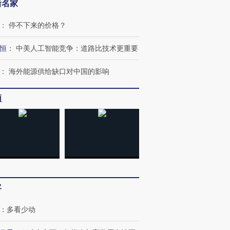
新名家
：
停不下来的价格？
恒
：
中美人工智能竞争：道路比技术更重要
：
海外能源供给缺口对中国的影响
频
客
跨国走私7万
视线｜被称为“蟑螂”的印
视线｜“入侵”还是“人道危
：
多看少动
检体内含3种
度Z世代 用街头抗争将教
机”？难民潮撕裂西班牙
秘鲁纳斯
育部长拱下台
飞地休达
13人遇难