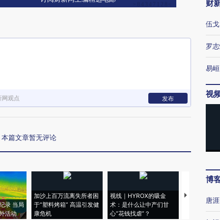
财
伍戈
罗志
易峘
视
新网观点
发布
本篇文章暂无评论
博
加沙上百万流离失所者困
视线｜HYROX的吸金
马航飞行员
唐涯
纪录 当局
于“塑料烤箱” 高温引发健
术：是什么让中产们甘
粒摇头丸 尿
外活动
康危机
心“花钱找虐”？
毒品