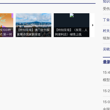
知识
受伤
丁金
【推广】走
找100种
【特别呈现】澳门全力探
【特别呈现】《东莞，人
会，让数智科
村夫
式·第一对
索葡语国家新渠道
间便利店》倾情上线
业
续加
吴晓
最
15:
模型
15:2
15:
全国