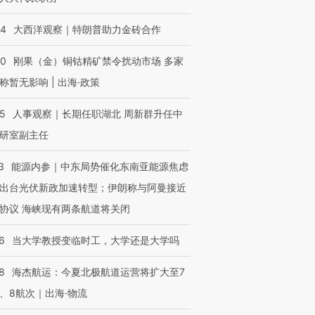
44
大西洋观察｜特朗普助力金砖合作
40
刚果（金）铜钴精矿禁令扰动市场 多家
称暂无影响 | 出海·政策
25
人事观察｜长期任职湖北 周新群升任中
研室副主任
3
能源内参｜中东局势催化东南亚能源焦虑
出台光伏新政加速转型；伊朗称与阿曼接近
协议 海峡现有两条航道将关闭
6
当大学教授变临时工，大学还是大学吗
8
海杰航运：今夏北极航道运营将扩大至7
、8航次｜出海·物流