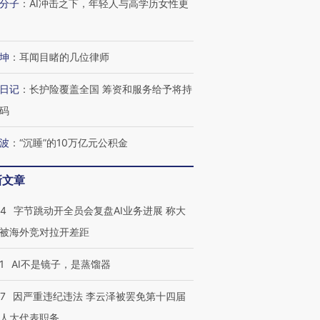
分子
：
AI冲击之下，年轻人与高学历女性更
坤
：
耳闻目睹的几位律师
进第四届链博
【商旅对话】华住集团
技“链”接产
【特别呈现】寻找100种
CFO：不靠规模取胜，华
【特别呈
日记
：
长护险覆盖全国 筹资和服务给予将持
有意思的生活方式·第三对
住三大增长引擎是什么？
有意思的
码
波
：
“沉睡”的10万亿元公积金
新文章
44
字节跳动开全员会复盘AI业务进展 称大
被海外竞对拉开差距
1
AI不是镜子，是蒸馏器
07
因严重违纪违法 李云泽被罢免第十四届
人大代表职务