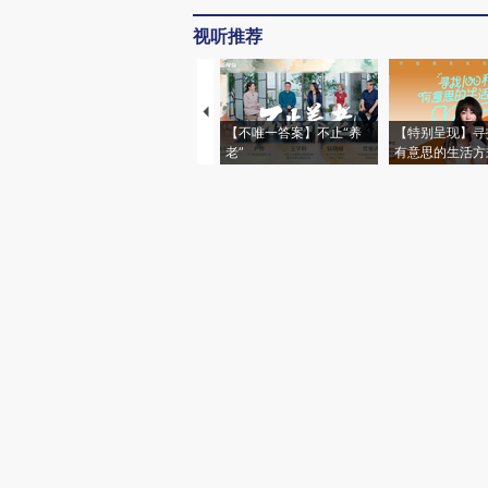
视听推荐
【不唯一答案】不止“养
【特别呈现】寻
老”
有意思的生活方