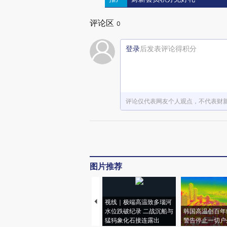
评论区
0
登录
后发表评论得积分
评论仅代表网友个人观点，不代表财
图片推荐
视线｜极端高温致多瑙河
水位跌破纪录 二战沉船与
韩国高温创百年
猛犸象化石接连露出
警告停止一切户