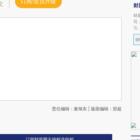
订阅/会员升级
文
财
财
写
引
责任编辑：秦旭东 | 版面编辑：邵超
订阅财新网主编精选电邮