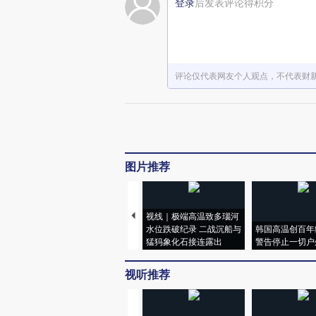
登录
后发表评论得积分
评论仅代表网友个人观点，不代表财
图片推荐
视线｜极端高温致多瑙河
水位跌破纪录 二战沉船与
韩国高温创百年
猛犸象化石接连露出
警告停止一切户
视听推荐