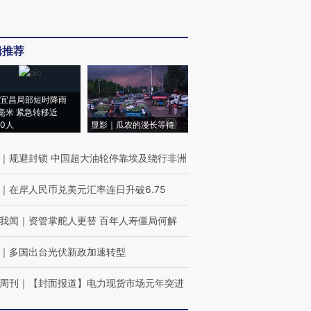
辑推荐
宜昌局部短时降雨
8毫米 紧急转移近
00人
显影｜瓜农的漫长等待
｜
规避封锁 中国超大油轮停靠埃及绕行非洲
｜
在岸人民币兑美元汇率连日升破6.75
我闻
｜
资管掌舵人更替 百年人寿僵局何解
｜
多国出台光伏新政加速转型
周刊
｜
【封面报道】电力现货市场元年突进