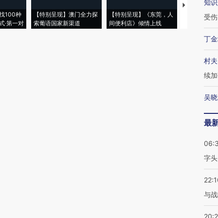
知识
【推广】走
找100种
【特别呈现】澳门全力探
【特别呈现】《东莞，人
会，让数智科
受伤
式·第一对
索葡语国家新渠道
间便利店》倾情上线
业
丁金
村夫
续加
吴晓
最
06:
字头
22:1
与战
20: