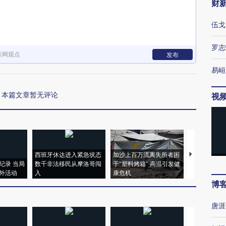
财
伍戈
罗志
新网观点
发布
易峘
本篇文章暂无评论
视
西班牙休达进入紧急状态
加沙上百万流离失所者困
视线｜HYR
纪录 当局
数千非法移民从摩洛哥闯
于“塑料烤箱” 高温引发健
术：是什么
外活动
入
康危机
心“花钱找虐
博
唐涯