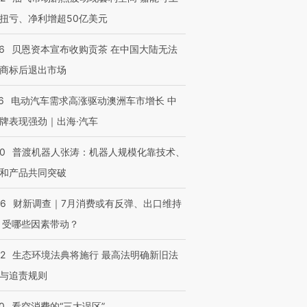
扭亏、净利增超50亿美元
6
贝恩资本宣布收购贡茶 在中国大陆无法
商标后退出市场
6
电动汽车需求高涨驱动澳洲车市增长 中
牌表现强劲｜出海·汽车
00
普渡机器人张涛：机器人规模化靠技术、
和产品共同突破
56
财新调查｜7月消费或有反弹、出口维持
 受哪些因素带动？
42
生态环境法典将施行 最高法明确新旧法
与追责规则
0
看空消费的“三大误区”