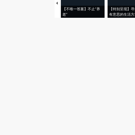
【不唯一答案】不止“养
【特别呈现】寻
老”
有意思的生活方