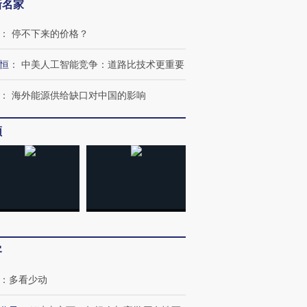
新名家
：
停不下来的价格？
恒
：
中美人工智能竞争：道路比技术更重要
：
海外能源供给缺口对中国的影响
频
OX的吸金
马航飞行员跨国走私7万
视线｜被称为“蟑螂”的印
让中产们甘
粒摇头丸 尿检体内含3种
度Z世代 用街头抗争将教
秘鲁纳斯
”？
毒品
育部长拱下台
13人遇难
客
：
多看少动