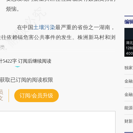
烦恼。
编
在中国
土壤污染
最严重的省份之一湖南，
往往依赖镉危害公共事件的发生。株洲新马村和浏
湖北
类。
12
40
5422字 订阅后继续阅读
独家
获取已订阅的阅读权限
金融
员
金融
订阅/会员升级
文
能源
财新