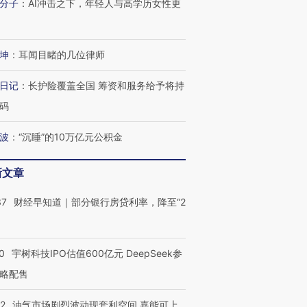
分子
：
AI冲击之下，年轻人与高学历女性更
进第四届链博
【商旅对话】华住集团
技“链”接产
【特别呈现】寻找100种
CFO：不靠规模取胜，华
【特别呈
有意思的生活方式·第三对
住三大增长引擎是什么？
有意思的
坤
：
耳闻目睹的几位律师
日记
：
长护险覆盖全国 筹资和服务给予将持
码
波
：
“沉睡”的10万亿元公积金
新文章
37
财经早知道｜部分银行房贷利率，降至“2
0
宇树科技IPO估值600亿元 DeepSeek参
略配售
22
油气市场剧烈波动现套利空间 嘉能可上