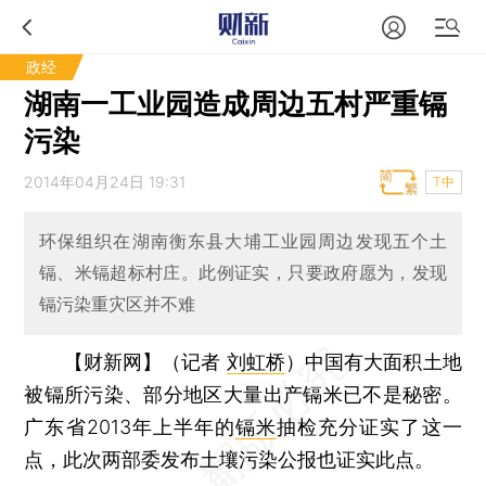
政经
湖南一工业园造成周边五村严重镉
污染
2014年04月24日 19:31
T中
环保组织在湖南衡东县大埔工业园周边发现五个土
镉、米镉超标村庄。此例证实，只要政府愿为，发现
镉污染重灾区并不难
【财新网】（记者
刘虹桥
）
中国有大面积土地
被镉所污染、部分地区大量出产镉米已不是秘密。
广东省2013年上半年的
镉米
抽检充分证实了这一
点，此次两部委发布土壤污染公报也证实此点。