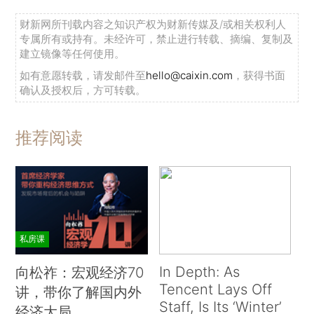
财新网所刊载内容之知识产权为财新传媒及/或相关权利人
专属所有或持有。未经许可，禁止进行转载、摘编、复制及
建立镜像等任何使用。
如有意愿转载，请发邮件至
hello@caixin.com
，获得书面
确认及授权后，方可转载。
推荐阅读
私房课
In Depth: As
向松祚：宏观经济70
Tencent Lays Off
讲，带你了解国内外
Staff, Is Its ‘Winter’
经济大局