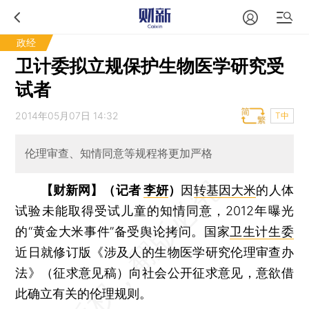
政经
卫计委拟立规保护生物医学研究受
试者
2014年05月07日 14:32
T中
伦理审查、知情同意等规程将更加严格
【财新网】（记者
李妍
）
因
转基因大米
的人体
试验未能取得受试儿童的知情同意，2012年曝光
的“黄金大米事件”备受舆论拷问。国家
卫生计生委
近日就修订版《涉及人的生物医学研究伦理审查办
法》（征求意见稿）向社会公开征求意见，意欲借
此确立有关的伦理规则。