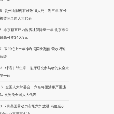
36
贵州山脚树矿难致16人死亡近三年 矿长
被罢免全国人大代表
2
非京籍五环内购房社保降至一年 北京市公
最高可贷340万元
7
寒武纪上半年净利润同比翻倍 营收增速
放缓
53
对话｜邱仁宗：临床研究参与者的安全永
第一位
06
全国人大常委会：六名将领涉嫌严重违
法 被罢免全国人大代表
43
7月美国劳动力市场意外放缓 岗位减少
3万个失业率降至4.1%