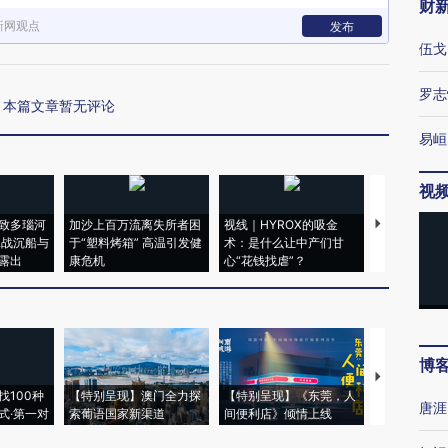
财
新网观点
发布
伍戈
罗志
本篇文章暂无评论
易峘
视
致多瑙河
加沙上百万流离失所者困
视线｜HYROX的吸金
马航飞行员
二战沉船与
于“塑料烤箱” 高温引发健
术：是什么让中产们甘
粒摇头丸 尿
露出
康危机
心“花钱找虐”？
毒品
博
【推广】走
找100种
【特别呈现】澳门全力探
【特别呈现】《东莞，人
会，让数智科
唐涯
式·第一对
索葡语国家新渠道
间便利店》倾情上线
业