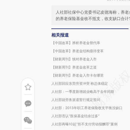
人社部社保中心党委书记皮德海称，养老金
的养老保险基金收不抵支，收支缺口合计1
相关报道
【中国改革】辨析养老金替代率
【中国改革】养老金结构亟待变革
【财新周刊】慎对养老金入市
【财新周刊】养老金改革之道
【财新周刊】养老金入市卡在哪里
人社部回应东莞劳资冲突 称总体稳定
人社部：一季度新增就业略高于去年同期
人社部就劳务派遣暂行规定答问
人社部：2013年职工养老保险收支平衡没缺口
人社部否认“医保基金结余过多”
人社部再曝10起“拒不支付劳动报酬罪”案例