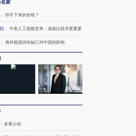
新名家
：
停不下来的价格？
恒
：
中美人工智能竞争：道路比技术更重要
：
海外能源供给缺口对中国的影响
频
跨国走私7万
视线｜被称为“蟑螂”的印
视线｜“入侵”还是“人道危
检体内含3种
度Z世代 用街头抗争将教
机”？难民潮撕裂西班牙
秘鲁纳斯
育部长拱下台
飞地休达
13人遇难
客
进第四届链博
【商旅对话】华住集团
技“链”接产
【特别呈现】寻找100种
CFO：不靠规模取胜，华
【特别呈
：
多看少动
有意思的生活方式·第三对
住三大增长引擎是什么？
有意思的