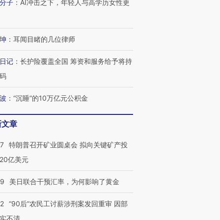
分子
：
AI冲击之下，年轻人与高学历女性更
坤
：
耳闻目睹的几位律师
日记
：
长护险覆盖全国 筹资和服务给予将持
码
波
：
“沉睡”的10万亿元公积金
新文章
57
特朗普召开矿业圆桌会 拟向关键矿产投
20亿美元
09
美日联合干预汇率，为何影响了黄金
32
“90后”农民工讨薪涉刑案发回重审 因部
实不清