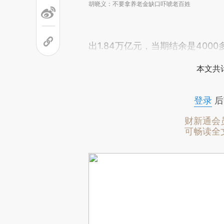
胡晓义：不要拿养老金缺口吓唬老百姓
出1.84万亿元，当期结余是400
本文共计
登录
后
财新通会
可畅读全