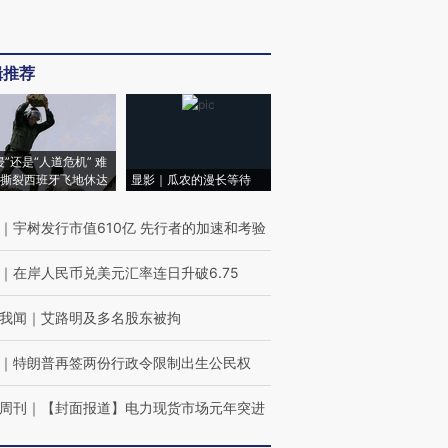
辑推荐
侵”还是“人道危机” 难
撕裂西班牙飞地休达
显影｜瓜农的漫长等待
｜
宇树发行市值610亿 先行者的加速和考验
｜
在岸人民币兑美元汇率连日升破6.75
我闻
｜
艾路明及多名股东被拘
｜
特朗普再签两份行政令限制出生公民权
周刊
｜
【封面报道】电力现货市场元年突进