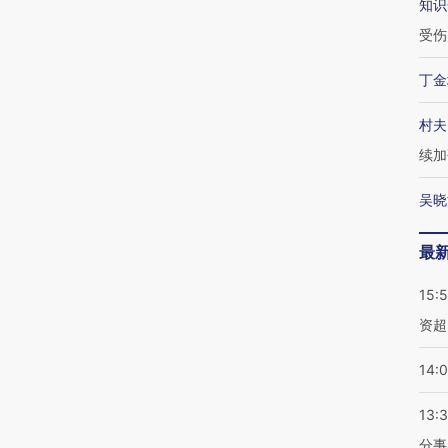
知识
受伤
丁金
村夫
续加
吴晓
最
15:
资超
14:
13:
分事