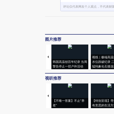
评论仅代表网友个人观点，不代表财
图片推荐
视线｜极端高温
韩国高温创百年纪录 当局
水位跌破纪录 
警告停止一切户外活动
猛犸象化石接连
视听推荐
【不唯一答案】不止“养
【特别呈现】寻
老”
有意思的生活方