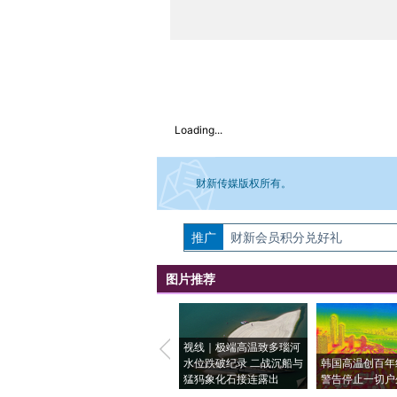
Loading...
财新传媒版权所有。
推广
如需刊登转载请点击右侧按钮，提交相关
财新会员积分兑好礼
图片推荐
视线｜极端高温致多瑙河
水位跌破纪录 二战沉船与
韩国高温创百年
猛犸象化石接连露出
警告停止一切户