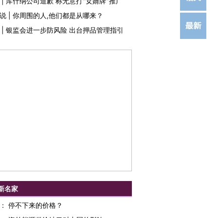
|
库什纳公司道歉 称无意打"女婿牌"推广
说
|
你周围的人,他们都是从哪来？
|
银监会进一步防风险 出台押品管理指引
新名家
：
停不下来的价格？