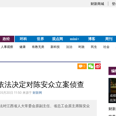
财新商城
登
政经
环科
世界
观点网
mini+
博客
周刊
人事观察
健康
有教无类
新科技
法治
时政
民生
社会
0
编
依法决定对陈安众立案侦查
05月20日 11:50 来源于
财新网
成都
战第
法对江西省人大常委会原副主任、省总工会原主席陈安众
财新