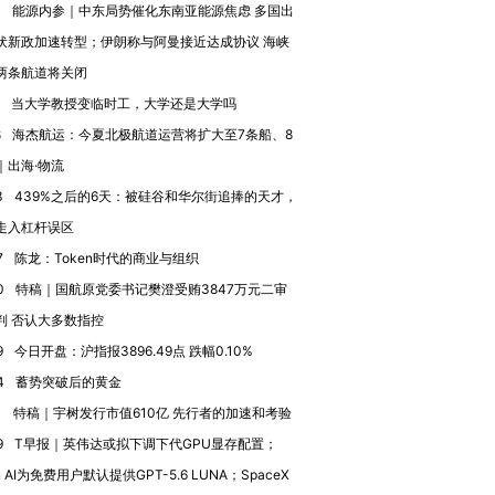
3
能源内参｜中东局势催化东南亚能源焦虑 多国出
伏新政加速转型；伊朗称与阿曼接近达成协议 海峡
两条航道将关闭
当大学教授变临时工，大学还是大学吗
进第四届链博
【商旅对话】华住集团
技“链”接产
【特别呈现】寻找100种
CFO：不靠规模取胜，华
【特别呈
8
海杰航运：今夏北极航道运营将扩大至7条船、8
有意思的生活方式·第三对
住三大增长引擎是什么？
有意思的
｜出海·物流
3
439%之后的6天：被硅谷和华尔街追捧的天才，
走入杠杆误区
7
陈龙：Token时代的商业与组织
0
特稿｜国航原党委书记樊澄受贿3847万元二审
判 否认大多数指控
9
今日开盘：沪指报3896.49点 跌幅0.10%
4
蓄势突破后的黄金
1
特稿｜宇树发行市值610亿 先行者的加速和考验
9
T早报｜英伟达或拟下调下代GPU显存配置；
n AI为免费用户默认提供GPT-5.6 LUNA；SpaceX