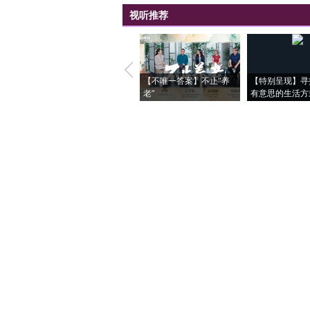
视听推荐
【不唯一答案】不止“养
【特别呈现】寻
老”
有意思的生活方