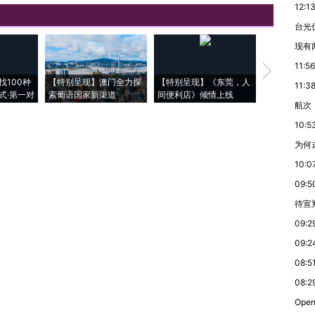
12:1
台光
现有
11:56
【推广】走
找100种
【特别呈现】澳门全力探
【特别呈现】《东莞，人
会，让数智科
11:3
式·第一对
索葡语国家新渠道
间便利店》倾情上线
业
航次
10:5
为何
10:0
09:5
待宣
09:2
09:2
08:5
08:2
Ope