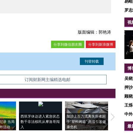
易峘
罗志
视
版面编辑：郭艳涛
分享到微信朋友圈
分享到新浪微博
博
吴晓
信息。经确认即可刊登转载。
订阅财新网主编精选电邮
押沙
顾晓
王烁
中外
西班牙休达进入紧急状态
加沙上百万流离失所者困
视线｜HYR
纪录 当局
数千非法移民从摩洛哥闯
于“塑料烤箱” 高温引发健
术：是什么
最
外活动
入
康危机
心“花钱找虐