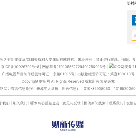
协特
权为财新传媒及/或相关权利人专属所有或持有。未经许可，禁止进行转载、摘编、
京ICP备10026701号-8
|
网信算备110105862729401250013号
|
京公网安备 11
广播电视节目制作经营许可证：京第01015号
|
出版物经营许可证：第直100013号
Copyright 财新网 All Rights Reserved 版权所有 复制必究
害信息举报、未成年人举报、谣言信息）：010-85905050 13195200605 举报邮
于我们
|
加入我们
|
啄木鸟公益基金会
|
意见与反馈
|
提供新闻线索
|
联系我们
|
友情