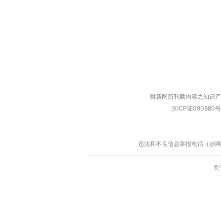
财新网所刊载内容之知识产
京ICP证090880号
违法和不良信息举报电话（涉网络暴力有
关