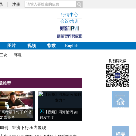
录
注册
行情中心
会议/培训
图片
视频
指数
English
三农
环境
辑推荐
订阅
电邮
“高考最牛钉子户”备
【音频】洱海治污 如
21次高考
何发力？
周刊
|
经济下行压力显现