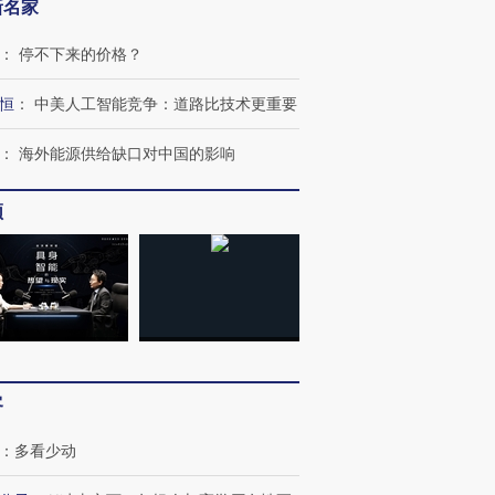
新名家
：
停不下来的价格？
恒
：
中美人工智能竞争：道路比技术更重要
：
海外能源供给缺口对中国的影响
频
跨国走私7万
视线｜被称为“蟑螂”的印
视线｜“入侵”还是“人道危
检体内含3种
度Z世代 用街头抗争将教
机”？难民潮撕裂西班牙
秘鲁纳斯
育部长拱下台
飞地休达
13人遇难
客
：
多看少动
进第四届链博
【商旅对话】华住集团