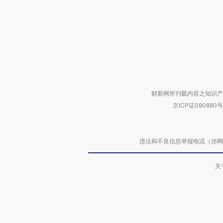
财新网所刊载内容之知识产
京ICP证090880号
违法和不良信息举报电话（涉网络暴力有
关