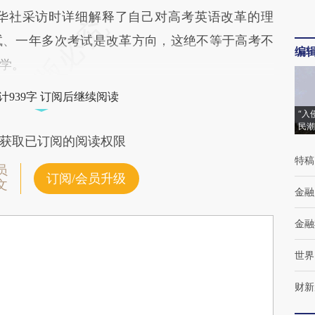
华社采访时详细解释了自己对高考英语改革的理
试、一年多次考试是改革方向，这绝不等于高考不
编
学。
计939字 订阅后继续阅读
“入
民潮
获取已订阅的阅读权限
特稿
员
订阅/会员升级
文
金融
金融
世界
财新