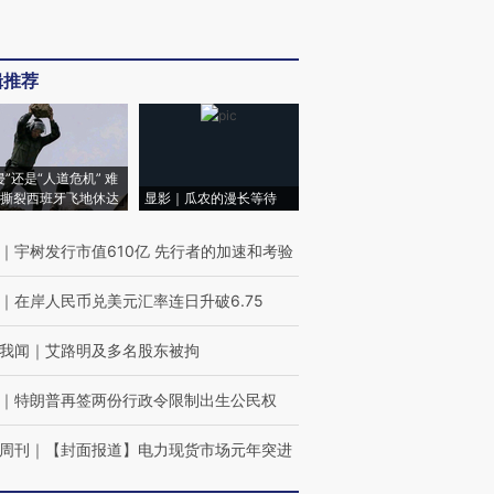
辑推荐
侵”还是“人道危机” 难
撕裂西班牙飞地休达
显影｜瓜农的漫长等待
｜
宇树发行市值610亿 先行者的加速和考验
｜
在岸人民币兑美元汇率连日升破6.75
我闻
｜
艾路明及多名股东被拘
｜
特朗普再签两份行政令限制出生公民权
周刊
｜
【封面报道】电力现货市场元年突进