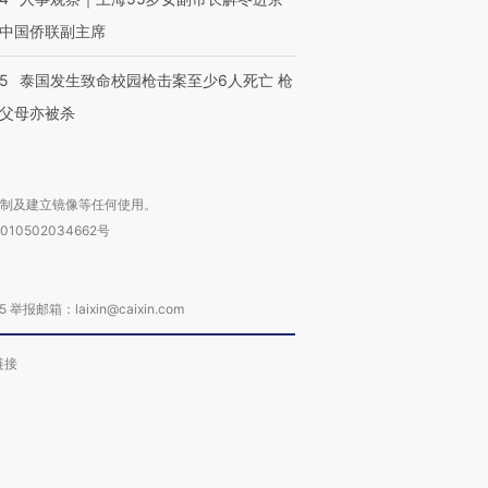
中国侨联副主席
45
泰国发生致命校园枪击案至少6人死亡 枪
父母亦被杀
复制及建立镜像等任何使用。
010502034662号
箱：laixin@caixin.com
链接