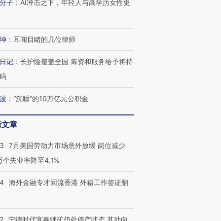
分子
：
AI冲击之下，年轻人与高学历女性更
技“链”接产
【特别呈现】寻找100种
CFO：不靠规模取胜，华
【特别呈
有意思的生活方式·第三对
住三大增长引擎是什么？
有意思的
坤
：
耳闻目睹的几位律师
日记
：
长护险覆盖全国 筹资和服务给予将持
码
波
：
“沉睡”的10万亿元公积金
新文章
43
7月美国劳动力市场意外放缓 岗位减少
3万个失业率降至4.1%
14
海外金融专才回流香港 外籍工作签证翻
2
宁德时代宜春锂矿仍处停产状态 其动向