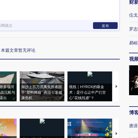
财
伍戈
新网观点
发布
罗志
易峘
本篇文章暂无评论
视
致多瑙河
加沙上百万流离失所者困
视线｜HYROX的吸金
马航飞行员
二战沉船与
于“塑料烤箱” 高温引发健
术：是什么让中产们甘
粒摇头丸 尿
露出
康危机
心“花钱找虐”？
毒品
博
唐涯
【推广】走