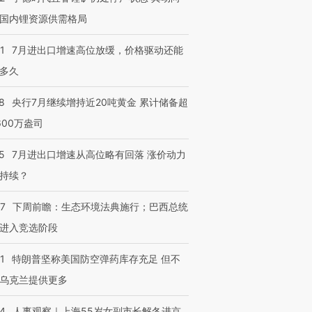
国内锂资源供需格局
1
7月进出口增速高位放缓，价格驱动还能
多久
8
央行7月继续增持近20吨黄金 累计储备超
600万盎司
5
7月进出口增速从高位略有回落 涨价动力
持续？
07
下周前瞻：生态环境法典施行；巴西总统
进入竞选阶段
1
特朗普坚称美国防空弹药库存充足 但不
乌克兰提供更多
24
人事观察｜上海55岁女副市长解冬进京