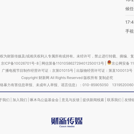
候任
17:
手祖
权为财新传媒及/或相关权利人专属所有或持有。未经许可，禁止进行转载、摘编、
京ICP备10026701号-8
|
网信算备110105862729401250013号
|
京公网安备 11
广播电视节目制作经营许可证：京第01015号
|
出版物经营许可证：第直100013号
Copyright 财新网 All Rights Reserved 版权所有 复制必究
害信息举报、未成年人举报、谣言信息）：010-85905050 13195200605 举报邮
于我们
|
加入我们
|
啄木鸟公益基金会
|
意见与反馈
|
提供新闻线索
|
联系我们
|
友情