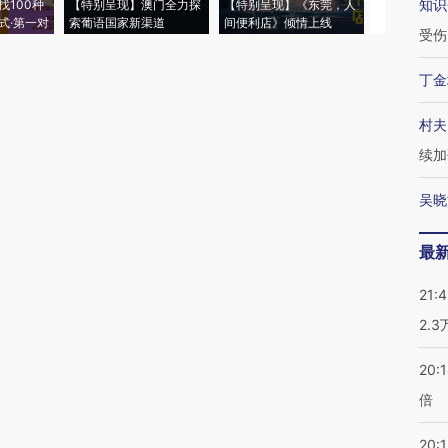
知识
找100种
【特别呈现】澳门全力探
【特别呈现】《东莞，人
会，让数智科
式·第一对
索葡语国家新渠道
间便利店》倾情上线
业
受伤
丁金
村夫
续加
吴晓
最
21:
2.
20:
倍
20:1