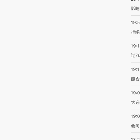
影响
19:5
持续
19:1
过7
19:1
能否
19:
大选
19:0
会向
18: