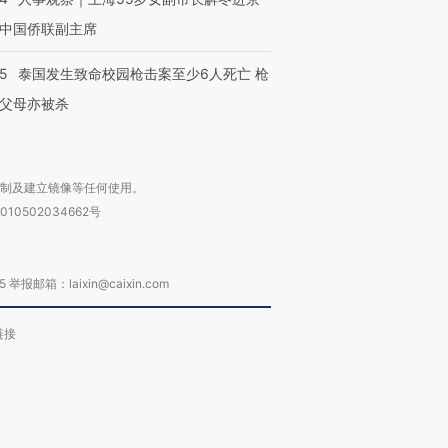
中国侨联副主席
45
泰国发生致命校园枪击案至少6人死亡 枪
父母亦被杀
复制及建立镜像等任何使用。
010502034662号
箱：laixin@caixin.com
链接