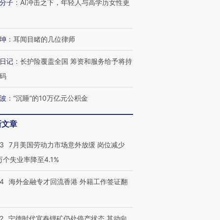
分子
：
AI冲击之下，年轻人与高学历女性更
坤
：
耳闻目睹的几位律师
日记
：
长护险覆盖全国 筹资和服务给予将持
码
波
：
“沉睡”的10万亿元公积金
新文章
43
7月美国劳动力市场意外放缓 岗位减少
3万个失业率降至4.1%
14
海外金融专才回流香港 外籍工作签证翻
2
宁德时代宜春锂矿仍处停产状态 其动向