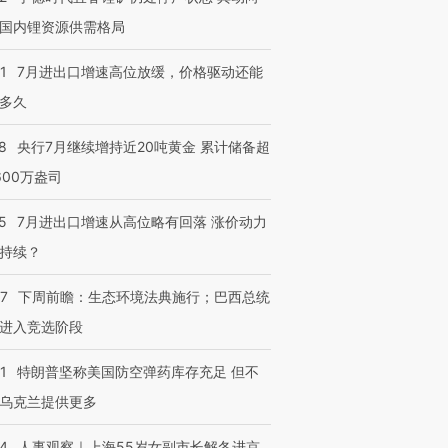
国内锂资源供需格局
1
7月进出口增速高位放缓，价格驱动还能
多久
8
央行7月继续增持近20吨黄金 累计储备超
600万盎司
5
7月进出口增速从高位略有回落 涨价动力
持续？
07
下周前瞻：生态环境法典施行；巴西总统
进入竞选阶段
1
特朗普坚称美国防空弹药库存充足 但不
乌克兰提供更多
24
人事观察｜上海55岁女副市长解冬进京