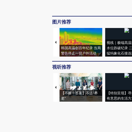
图片推荐
视线｜极端高温
韩国高温创百年纪录 当局
水位跌破纪录 
警告停止一切户外活动
猛犸象化石接连
视听推荐
【不唯一答案】不止“养
【特别呈现】寻
老”
有意思的生活方