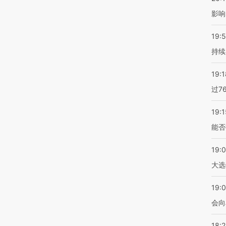
影响
19:5
持续
19:1
过7
19:1
能否
19:
大选
19:0
会向
18: