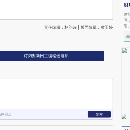
财
财
写
引
责任编辑：林韵诗 | 版面编辑：黄玉婷
订阅财新网主编精选电邮
新网观点
发布