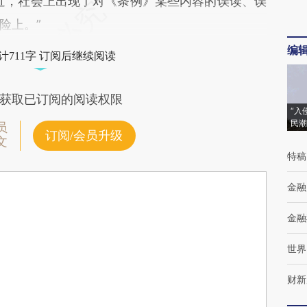
近，社会上出现了对《条例》某些内容的误读、误
险上。”
编
计711字 订阅后继续阅读
获取已订阅的阅读权限
“入
民潮
员
订阅/会员升级
文
特稿
金融
金融
世界
财新