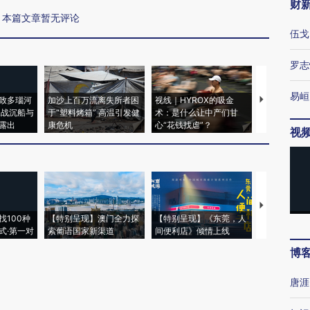
财
本篇文章暂无评论
伍戈
罗志
易峘
致多瑙河
加沙上百万流离失所者困
视线｜HYROX的吸金
马航飞行员
二战沉船与
于“塑料烤箱” 高温引发健
术：是什么让中产们甘
粒摇头丸 尿
露出
康危机
心“花钱找虐”？
毒品
视
【推广】走
找100种
【特别呈现】澳门全力探
【特别呈现】《东莞，人
会，让数智科
式·第一对
索葡语国家新渠道
间便利店》倾情上线
业
博
唐涯