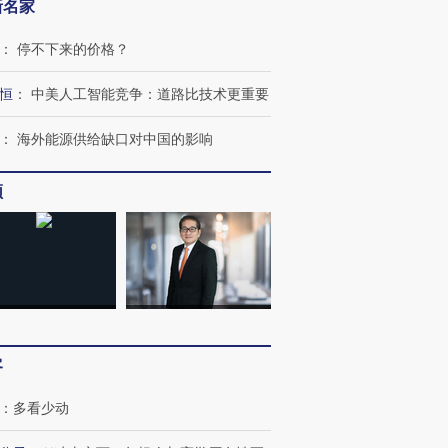
新名家
：
停不下来的价格？
恒
：
中美人工智能竞争：道路比技术更重要
：
海外能源供给缺口对中国的影响
跨国走私7万
视线｜被称为“蟑螂”的印
视线｜“入侵”还是“人道危
检体内含3种
度Z世代 用街头抗争将教
机”？难民潮撕裂西班牙
秘鲁纳斯
育部长拱下台
飞地休达
13人遇难
频
进第四届链博
【商旅对话】华住集团
技“链”接产
【特别呈现】寻找100种
CFO：不靠规模取胜，华
【特别呈
有意思的生活方式·第三对
住三大增长引擎是什么？
有意思的
客
：
多看少动