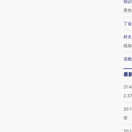
知识
受伤
丁金
村夫
续加
吴晓
最
21:
2.
20:
倍
20:1