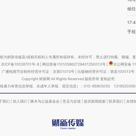
候任
17:
手祖
权为财新传媒及/或相关权利人专属所有或持有。未经许可，禁止进行转载、摘编、
京ICP备10026701号-8
|
网信算备110105862729401250013号
|
京公网安备 11
广播电视节目制作经营许可证：京第01015号
|
出版物经营许可证：第直100013号
Copyright 财新网 All Rights Reserved 版权所有 复制必究
害信息举报、未成年人举报、谣言信息）：010-85905050 13195200605 举报邮
于我们
|
加入我们
|
啄木鸟公益基金会
|
意见与反馈
|
提供新闻线索
|
联系我们
|
友情