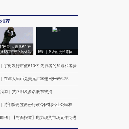
辑推荐
侵”还是“人道危机” 难
撕裂西班牙飞地休达
显影｜瓜农的漫长等待
｜
宇树发行市值610亿 先行者的加速和考验
｜
在岸人民币兑美元汇率连日升破6.75
我闻
｜
艾路明及多名股东被拘
｜
特朗普再签两份行政令限制出生公民权
周刊
｜
【封面报道】电力现货市场元年突进