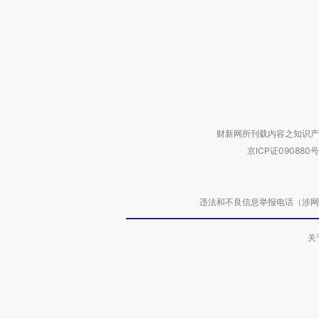
财新网所刊载内容之知识产
京ICP证090880号
违法和不良信息举报电话（涉网络暴力有
关