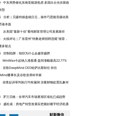
心“花钱找虐”？
要防空导弹“救急”
育部长拱
9
中东局势催化东南亚能源焦虑 多国出台光伏新政
转型
5
分析｜贝森特操盘稳日元，操作巧思能否撬动美
币基本面
1
从美国“最新十佳”看纯财富管理公司发展路径
进第四届链博
【商旅对话】华住集团
技“链”接产
【特别呈现】寻找100种
CFO：不靠规模取胜，华
【特别呈
3
火线评论｜广东雷州“特教老师招聘违规”很雷，
有意思的生活方式·第三对
住三大增长引擎是什么？
有意思的
诸多疑点
5
控制陷阱：组织为什么会越管越胖
MiniMax今起纳入港股通 盘间涨幅最高22.77%
4
谷歌DeepMind CEO哈萨比斯卸任 转任
epMind董事长及谷歌首席科学家
侦查起诉审判执行均有漏洞 涉案财物处置乱象何
8
罗兰贝格：全球汽车市场逐渐区域化已成趋势
0
盛松成：房地产转型发展应把握好楼宇经济机遇
财新微信