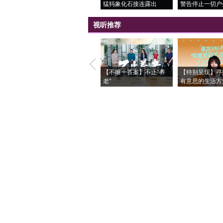
猛犸象化石接连露出
警告停止一切户
视听推荐
【不唯一答案】不止“养
【特别呈现】寻
老”
有意思的生活方