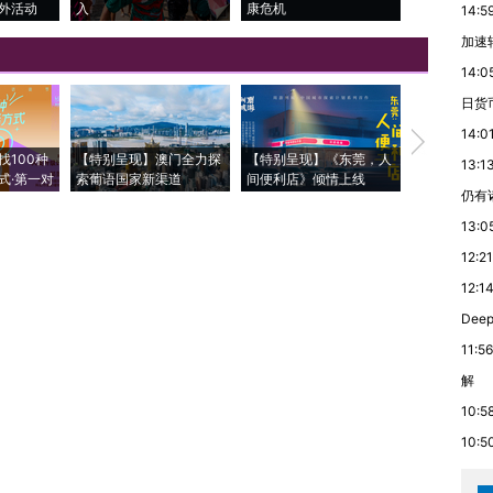
外活动
入
康危机
毒品
14:5
加速
14:0
日货
14:0
【推广】走
找100种
【特别呈现】澳门全力探
【特别呈现】《东莞，人
会，让数智科
13:1
式·第一对
索葡语国家新渠道
间便利店》倾情上线
业
仍有
13:0
12:21
12:1
De
11:56
解
10:5
10:5