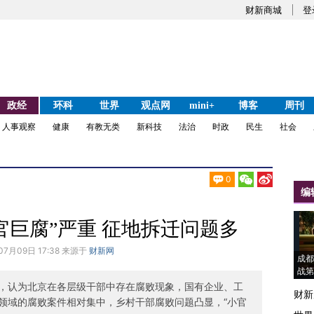
财新商城
登
政经
环科
世界
观点网
mini+
博客
周刊
人事观察
健康
有教无类
新科技
法治
时政
民生
社会
0
编
官巨腐”严重 征地拆迁问题多
07月09日 17:38 来源于
财新网
成都
战第
，认为北京在各层级干部中存在腐败现象，国有企业、工
财新
领域的腐败案件相对集中，乡村干部腐败问题凸显，“小官