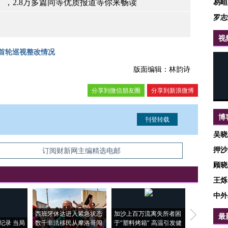
易峘
，2.8万多篇同等优质报道等你来畅读
罗志
视
央首轮巡视整改情况
版面编辑：林韵诗
分享到微信朋友圈
分享到新浪微博
博
吴晓
押沙
信息。经确认即可刊登转载。
订阅财新网主编精选电邮
顾晓
王烁
中外
西班牙休达进入紧急状态
加沙上百万流离失所者困
马航飞行员
最
纪录 当局
数千非法移民从摩洛哥闯
于“塑料烤箱” 高温引发健
粒摇头丸 尿