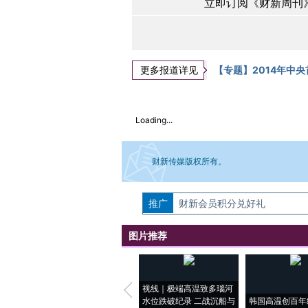
立即订阅《财新周刊》
更多报道详见
【专题】2014年中
Loading...
财新传媒版权所有。
推广
如需刊登转载请点击右侧按钮，提交相关
财新会员积分兑好礼
图片推荐
视线｜极端高温致多瑙河
水位跌破纪录 二战沉船与
韩国高温创百年