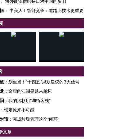
：
海外能源供给缺口对中国的影响
恒
：
中美人工智能竞争：道路比技术更重要
频
客
波
：
划重点！“十四五”规划建议的3大信号
龙
：
金庸的江湖是越来越坏
阳
：
我的洛杉矶“湖街客栈”
：
锁定原来不可能
对话
：
完成垃圾管理这个“闭环”
跨国走私7万
视线｜HYROX的吸金
视线｜被
新文章
检体内含3种
术：是什么让中产们甘
泽连斯基密集出访美英 索
度Z世代