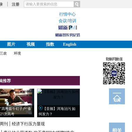
录
注册
行情中心
会议/培训
图片
视频
指数
English
三农
环境
辑推荐
订阅
电邮
“高考最牛钉子户”备
【音频】洱海治污 如
21次高考
何发力？
周刊
|
经济下行压力显现