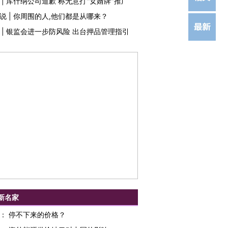
|
库什纳公司道歉 称无意打"女婿牌"推广
说
|
你周围的人,他们都是从哪来？
|
银监会进一步防风险 出台押品管理指引
新名家
：
停不下来的价格？