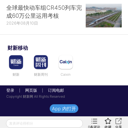
全球最快动车组CR450列车完
成60万公里运用考核
2026年08月10日
财新移动
财新
财新周刊
Caixin
登录
网页版
订阅电邮
|
|
Copyright 财新网 All Rights Reserved
App 内打开
发表评论得积分
0
条评论
收藏
分享