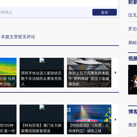
财
新网观点
发布
伍戈
罗志
本篇文章暂无评论
易峘
视
西班牙休达进入紧急状态
加沙上百万流离失所者困
视线｜HYR
纪录 当局
数千非法移民从摩洛哥闯
于“塑料烤箱” 高温引发健
术：是什么
外活动
入
康危机
心“花钱找虐
博
【推广】走
唐涯
找100种
【特别呈现】澳门全力探
【特别呈现】《东莞，人
会，让数智科
式·第一对
索葡语国家新渠道
间便利店》倾情上线
业