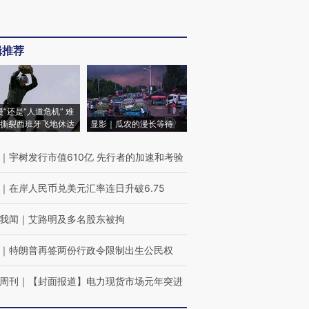
辑推荐
侵”还是“人道危机” 难
撕裂西班牙飞地休达
显影｜瓜农的漫长等待
｜
宇树发行市值610亿 先行者的加速和考验
｜
在岸人民币兑美元汇率连日升破6.75
我闻
｜
艾路明及多名股东被拘
｜
特朗普再签两份行政令限制出生公民权
周刊
｜
【封面报道】电力现货市场元年突进