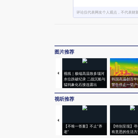
评论仅代表网友个人观点，不代表财
图片推荐
视线｜极端高温致多瑙河
水位跌破纪录 二战沉船与
韩国高温创百年
猛犸象化石接连露出
警告停止一切户
视听推荐
【不唯一答案】不止“养
【特别呈现】寻
老”
有意思的生活方