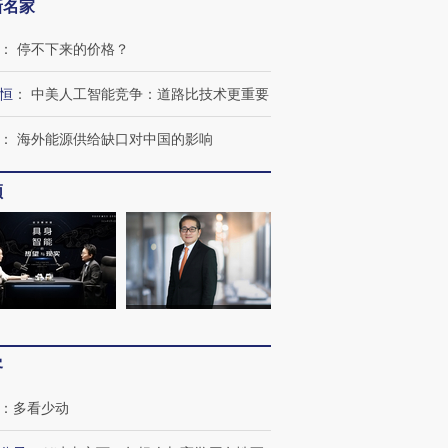
新名家
：
停不下来的价格？
恒
：
中美人工智能竞争：道路比技术更重要
：
海外能源供给缺口对中国的影响
频
OX的吸金
马航飞行员跨国走私7万
视线｜被称为“蟑螂”的印
让中产们甘
粒摇头丸 尿检体内含3种
度Z世代 用街头抗争将教
秘鲁纳斯
”？
毒品
育部长拱下台
13人遇难
客
进第四届链博
【商旅对话】华住集团
：
多看少动
技“链”接产
【特别呈现】寻找100种
CFO：不靠规模取胜，华
【特别呈
有意思的生活方式·第三对
住三大增长引擎是什么？
有意思的