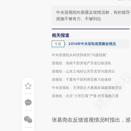
中央巡视组向新疆反馈情况称，有的领导
措施不够有力、不够到位
相关报道
专题
2014年中央首轮巡视整改情况
中央巡视组从科技部收到“问题线索”
巡视组：海南干部房地产开发以权谋私
巡视组：山东土地转让买官卖官问题突出
巡视组：宁夏有干部利用宗教习俗敛财
中央巡视组：天津国企大案频发城建腐败突出
巡视组：北京“小官巨腐”严重 村官腐败凸显
张基尧在反馈巡视情况时指出，巡