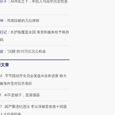
分子
：
AI冲击之下，年轻人与高学历女性更
坤
：
耳闻目睹的几位律师
日记
：
长护险覆盖全国 筹资和服务给予将持
码
波
：
“沉睡”的10万亿元公积金
新文章
44
字节跳动开全员会复盘AI业务进展 称大
被海外竞对拉开差距
1
AI不是镜子，是蒸馏器
07
因严重违纪违法 李云泽被罢免第十四届
人大代表职务