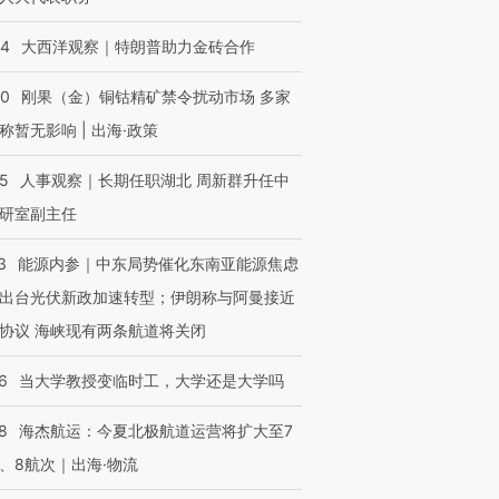
44
大西洋观察｜特朗普助力金砖合作
40
刚果（金）铜钴精矿禁令扰动市场 多家
称暂无影响 | 出海·政策
25
人事观察｜长期任职湖北 周新群升任中
研室副主任
3
能源内参｜中东局势催化东南亚能源焦虑
出台光伏新政加速转型；伊朗称与阿曼接近
协议 海峡现有两条航道将关闭
6
当大学教授变临时工，大学还是大学吗
8
海杰航运：今夏北极航道运营将扩大至7
、8航次｜出海·物流