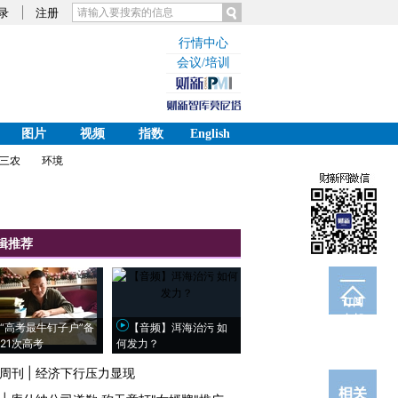
录
注册
行情中心
会议/培训
图片
视频
指数
English
三农
环境
辑推荐
订阅
电邮
“高考最牛钉子户”备
【音频】洱海治污 如
21次高考
何发力？
周刊
|
经济下行压力显现