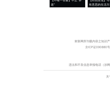
【不唯一答案】不止“养
【特别呈现】寻
老”
有意思的生活方
财新网所刊载内容之知识产
京ICP证090880号
违法和不良信息举报电话（涉网络暴力有
关