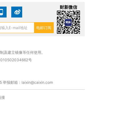
技“链”接产
【特别呈现】寻找100种
CFO：不靠规模取胜，华
【特别呈
有意思的生活方式·第三对
住三大增长引擎是什么？
有意思的
财新微信
复制及建立镜像等任何使用。
010502034662号
箱：laixin@caixin.com
链接