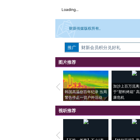
Loading...
财新传媒版权所有。
推广
如需刊登转载请点击右侧按钮，提交相关
财新会员积分兑好礼
图片推荐
加沙上百万流离
韩国高温创百年纪录 当局
于“塑料烤箱” 
警告停止一切户外活动
康危机
视听推荐