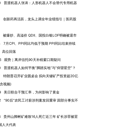
0
普渡机器人张涛：人形机器人不会替代专用机器
4
创新药再活跃，龙头上调全年业绩指引｜医药股
被爆炒、高溢价 QDII、国投白银LOF明确被退市
4
7月CPI、PPI同比均低于预期 PPI同比结束持续
、高位回落
6
观势｜离岸信托90天补税窗口期疑问
0
普渡机器人如何平衡“脚踏实地”与“仰望星空”？
7
特朗普召开矿业圆桌会 拟向关键矿产投资超20亿
”还是“人道危
湖北宜昌局部短时降雨
哈尔滨遭遇短时极端强降
(含视频)
撕裂西班牙
128毫米 紧急转移近
雨 3小时累计雨量超80毫
秘鲁纳斯
4000人
米
13人遇难
9
美日联合干预汇率，为何影响了黄金
2
“90后”农民工讨薪涉刑案发回重审 因部分事实不
6
贵州山脚树矿难致16人死亡近三年 矿长涉罪被罢
国人大代表
进第四届链博
【商旅对话】华住集团