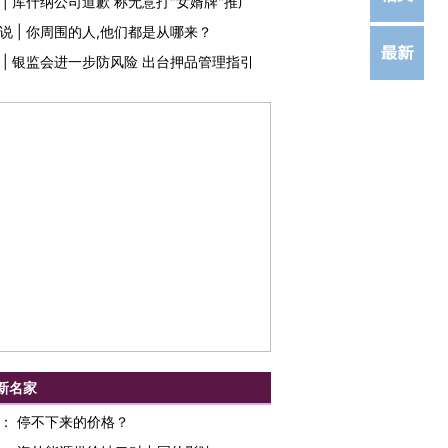
|
库什纳公司道歉 称无意打"女婿牌"推广
说
|
你周围的人,他们都是从哪来？
|
银监会进一步防风险 出台押品管理指引
新名家
：
停不下来的价格？