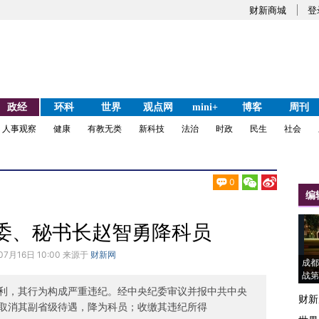
财新商城
登
政经
环科
世界
观点网
mini+
博客
周刊
人事观察
健康
有教无类
新科技
法治
时政
民生
社会
0
编
委、秘书长赵智勇降科员
07月16日 10:00 来源于
财新网
成都
战第
利，其行为构成严重违纪。经中央纪委审议并报中共中央
财新
取消其副省级待遇，降为科员；收缴其违纪所得