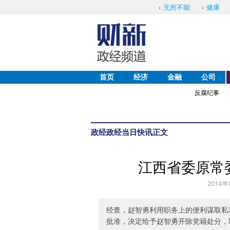
无所不能
健康
首页
经济
金融
公司
反腐纪事
政经
政经当日快讯
正文
江西省委原常
2014年
经查，赵智勇利用职务上的便利谋取私
批准，决定给予赵智勇开除党籍处分，