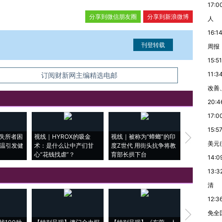
17:0
分享到微信朋友圈
分享到新浪微博
人
16:1
周报
15:51
11:3
信息。经确认即可刊登转载。
订阅财新网主编精选电邮
改善
20:4
17:0
15:5
失所者困
视线｜HYROX的吸金
视线｜被称为“蟑螂”的印
视线｜“入侵
美元
高温引发健
术：是什么让中产们甘
度Z世代 用街头抗争将教
机”？难民潮
心“花钱找虐”？
育部长拱下台
飞地休达
14:0
13:3
清
12:3
免全
【推广】走