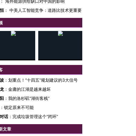
：
海外能源供给缺口对中国的影响
恒
：
中美人工智能竞争：道路比技术更重要
频
客
波
：
划重点！“十四五”规划建议的3大信号
龙
：
金庸的江湖是越来越坏
阳
：
我的洛杉矶“湖街客栈”
：
锁定原来不可能
对话
：
完成垃圾管理这个“闭环”
新文章