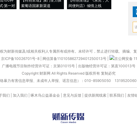
找100种
【特别呈现】澳门全力探
【特别呈现】《东莞，人
会，让数智科
式·第一对
索葡语国家新渠道
间便利店》倾情上线
业
权为财新传媒及/或相关权利人专属所有或持有。未经许可，禁止进行转载、摘编、
京ICP备10026701号-8
|
网信算备110105862729401250013号
|
京公网安备 11
广播电视节目制作经营许可证：京第01015号
|
出版物经营许可证：第直100013号
Copyright 财新网 All Rights Reserved 版权所有 复制必究
害信息举报、未成年人举报、谣言信息）：010-85905050 13195200605 举报邮
于我们
|
加入我们
|
啄木鸟公益基金会
|
意见与反馈
|
提供新闻线索
|
联系我们
|
友情