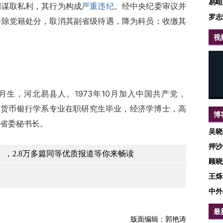
易峘
谋取私利，其行为构成
严重违纪
。经中央纪委审议并
罗志
开除党籍处分，取消其副省级待遇，降为科员；收缴其
视
生，河北易县人。1973年10月加入中国共产党，
大学货币银行学系专业在职研究生毕业，经济学博士，高
博
省委秘书长。
吴晓
押沙
，2.8万多篇同等优质报道等你来畅读
顾晓
王烁
中外
最
版面编辑：郭艳涛