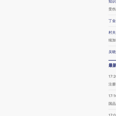
知识
受伤
丁金
村夫
续加
吴晓
最
17:2
注册
17:1
国品
17: