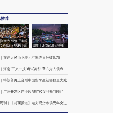
辑推荐
|被称为“蟑螂”的印度
代 将教育部长拱下台
显影｜瓜农的漫长等待
｜
在岸人民币兑美元汇率连日升破6.75
｜
河南“三支一扶”考试舞弊 警方介入侦查
｜
特朗普再上台后中国留学生获签数量大减
｜
广州开发区产业园REIT较发行价“腰斩”
周刊
｜
【封面报道】电力现货市场元年突进