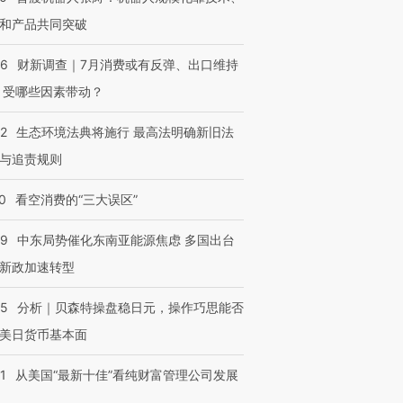
和产品共同突破
56
财新调查｜7月消费或有反弹、出口维持
 受哪些因素带动？
42
生态环境法典将施行 最高法明确新旧法
与追责规则
0
看空消费的“三大误区”
59
中东局势催化东南亚能源焦虑 多国出台
新政加速转型
05
分析｜贝森特操盘稳日元，操作巧思能否
美日货币基本面
1
从美国“最新十佳”看纯财富管理公司发展