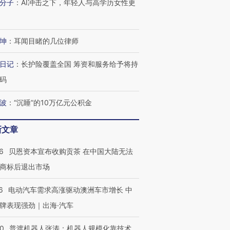
分子
：
AI冲击之下，年轻人与高学历女性更
坤
：
耳闻目睹的几位律师
日记
：
长护险覆盖全国 筹资和服务给予将持
码
波
：
“沉睡”的10万亿元公积金
新文章
6
贝恩资本宣布收购贡茶 在中国大陆无法
商标后退出市场
6
电动汽车需求高涨驱动澳洲车市增长 中
牌表现强劲｜出海·汽车
00
普渡机器人张涛：机器人规模化靠技术、