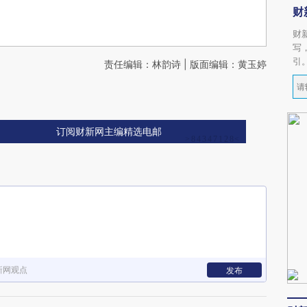
财
财
写
引
责任编辑：林韵诗 | 版面编辑：黄玉婷
订阅财新网主编精选电邮
新网观点
发布