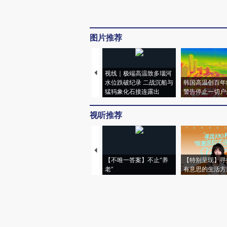
图片推荐
视线｜极端高温致多瑙河
水位跌破纪录 二战沉船与
韩国高温创百年
猛犸象化石接连露出
警告停止一切户
视听推荐
【不唯一答案】不止“养
【特别呈现】寻
老”
有意思的生活方