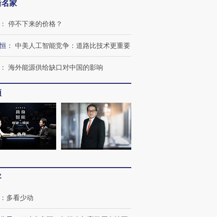
新名家
：
停不下来的价格？
恒
：
中美人工智能竞争：道路比技术更重要
：
海外能源供给缺口对中国的影响
跨国走私7万
视线｜HYROX的吸金
视线｜被
检体内含3种
术：是什么让中产们甘
泽连斯基密集出访美英 索
度Z世代
心“花钱找虐”？
要防空导弹“救急”
育部长拱
频
进第四届链博
【商旅对话】华住集团
技“链”接产
【特别呈现】寻找100种
CFO：不靠规模取胜，华
【特别呈
有意思的生活方式·第三对
住三大增长引擎是什么？
有意思的
客
：
多看少动