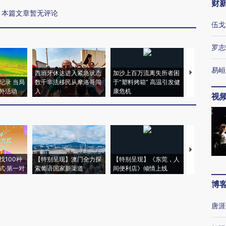
财
本篇文章暂无评论
伍戈
罗志
易峘
西班牙休达进入紧急状态
加沙上百万流离失所者困
马航飞行员
纪录 当局
数千非法移民从摩洛哥闯
于“塑料烤箱” 高温引发健
粒摇头丸 尿
外活动
入
康危机
毒品
视
【推广】走
找100种
【特别呈现】澳门全力探
【特别呈现】《东莞，人
会，让数智科
式·第一对
索葡语国家新渠道
间便利店》倾情上线
业
博
唐涯