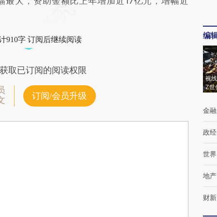
幅最大，资助金额比上年增加近17亿元，增幅近
编
计910字 订阅后继续阅读
获取已订阅的阅读权限
视线
Z世
员
订阅/会员升级
文
金融
政经
世界
地产
财新