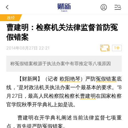
政经
曹建明：检察机关法律监督首防冤
假错案
2014年08月27日 22:21
T中
称冤假错案根源于执法办案中有罪推定等八项原因
【财新网】（记者
欧阳艳琴
）
严防
冤假错案
底
线，“是对政法机关执法办案一个最基本的要求。”8
月27日，最高人民检察院检察长
曹建明
在国家检察
官学院秋季开学典礼上如是说。
曹建明在开学典礼阐述当前法律监督七项重
点，首先提严防冤假错案。