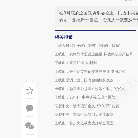
在8月底的全国政协常委会上，民盟中央
表示，党纪严于国法，治党从严就要从严
相关报道
【旁观日记】王岐山警告“月饼的阴暗面”
王岐山：发挥媒体监督正能量 释放执纪必严信号
王岐山：要用好巡视“利剑”
王岐山：央企纪委书记要聚焦主业 专司纪检
王岐山强调央企、国有金融机构反腐
王岐山：坚决查处那些不收敛不收手的官员
王岐山：2014年中央巡视实现全覆盖
民盟中央：设专项资金支持3D打印发展
民盟中央：立法保障实习大学生权益
王岐山：将加大巡视力度形成全覆盖