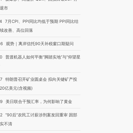
退市
4
7月CPI、PPI同比均低于预期 PPI同比结
续改善、高位回落
46
观势｜离岸信托90天补税窗口期疑问
00
普渡机器人如何平衡“脚踏实地”与“仰望星
？
57
特朗普召开矿业圆桌会 拟向关键矿产投
20亿美元(含视频)
09
美日联合干预汇率，为何影响了黄金
32
“90后”农民工讨薪涉刑案发回重审 因部
实不清