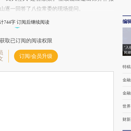
山逐一回答了八位常委的现场提问。
编
计744字 订阅后继续阅读
获取已订阅的阅读权限
“入
员
民潮
订阅/会员升级
文
特稿
金融
金融
世界
财新