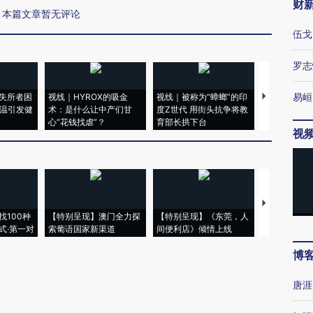
财
本篇文章暂无评论
伍戈
罗志
易峘
失所者困
视线｜HYROX的吸金
视线｜被称为“蟑螂”的印
视线｜“入侵
高温引发健
术：是什么让中产们甘
度Z世代 用街头抗争将教
机”？难民潮
心“花钱找虐”？
育部长拱下台
飞地休达
视
【推广】走
找100种
【特别呈现】澳门全力探
【特别呈现】《东莞，人
会，让数智科
式·第一对
索葡语国家新渠道
间便利店》倾情上线
业
博
唐涯