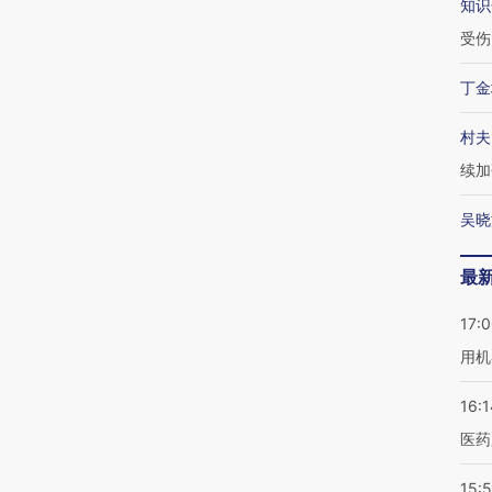
知识
受伤
丁金
村夫
续加
吴晓
最
17:
用机
16:1
医药
15:5