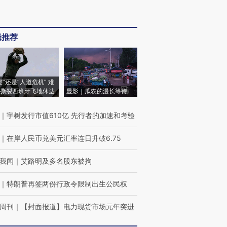
辑推荐
侵”还是“人道危机” 难
撕裂西班牙飞地休达
显影｜瓜农的漫长等待
｜
宇树发行市值610亿 先行者的加速和考验
｜
在岸人民币兑美元汇率连日升破6.75
我闻
｜
艾路明及多名股东被拘
｜
特朗普再签两份行政令限制出生公民权
周刊
｜
【封面报道】电力现货市场元年突进