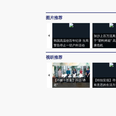
图片推荐
加沙上百万流离
韩国高温创百年纪录 当局
于“塑料烤箱” 
警告停止一切户外活动
康危机
视听推荐
【不唯一答案】不止“养
【特别呈现】寻
老”
有意思的生活方