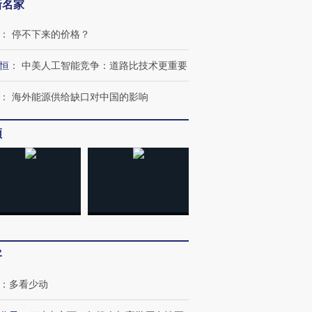
新名家
：
停不下来的价格？
恒
：
中美人工智能竞争：道路比技术更重要
：
海外能源供给缺口对中国的影响
”还是“人道危
湖北宜昌局部短时降雨
哈尔滨遭遇短时极端强降
撕裂西班牙
128毫米 紧急转移近
雨 3小时累计雨量超80毫
秘鲁纳斯
4000人
米
13人遇难
频
进第四届链博
【商旅对话】华住集团
技“链”接产
【特别呈现】寻找100种
CFO：不靠规模取胜，华
【特别呈
有意思的生活方式·第三对
住三大增长引擎是什么？
有意思的
客
：
多看少动