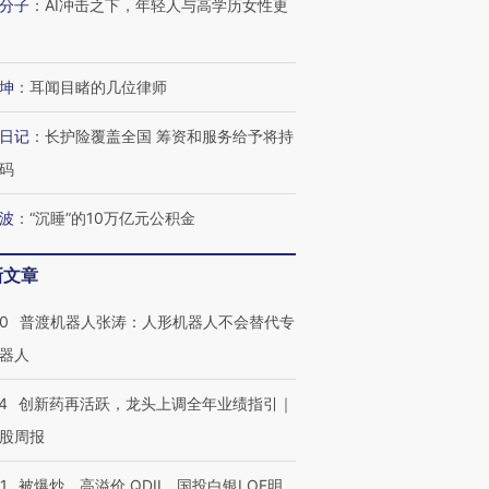
分子
：
AI冲击之下，年轻人与高学历女性更
坤
：
耳闻目睹的几位律师
日记
：
长护险覆盖全国 筹资和服务给予将持
码
波
：
“沉睡”的10万亿元公积金
新文章
00
普渡机器人张涛：人形机器人不会替代专
器人
4
创新药再活跃，龙头上调全年业绩指引｜
股周报
1
被爆炒、高溢价 QDII、国投白银LOF明