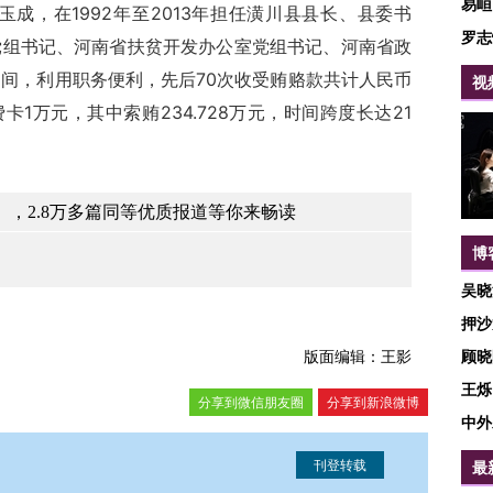
易峘
，在1992年至2013年担任潢川县县长、县委书
罗志
党组书记、河南省扶贫开发办公室党组书记、河南省政
间，利用职务便利，先后70次收受贿赂款共计人民币
视
消费卡1万元，其中索贿234.728万元，时间跨度长达21
，2.8万多篇同等优质报道等你来畅读
博
吴晓
押沙
版面编辑：王影
顾晓
王烁
分享到微信朋友圈
分享到新浪微博
中外
最