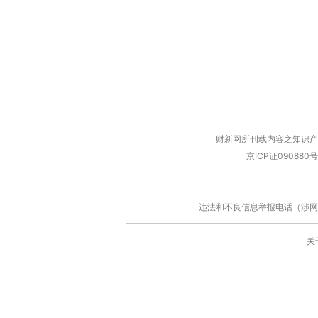
财新网所刊载内容之知识产
京ICP证090880号
违法和不良信息举报电话（涉网络暴力有
关