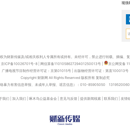
现强
权为财新传媒及/或相关权利人专属所有或持有。未经许可，禁止进行转载、摘编、
京ICP备10026701号-8
|
网信算备110105862729401250013号
|
京公网安备 11
广播电视节目制作经营许可证：京第01015号
|
出版物经营许可证：第直100013号
Copyright 财新网 All Rights Reserved 版权所有 复制必究
害信息举报、未成年人举报、谣言信息）：010-85905050 13195200605 举报邮
于我们
|
加入我们
|
啄木鸟公益基金会
|
意见与反馈
|
提供新闻线索
|
联系我们
|
友情