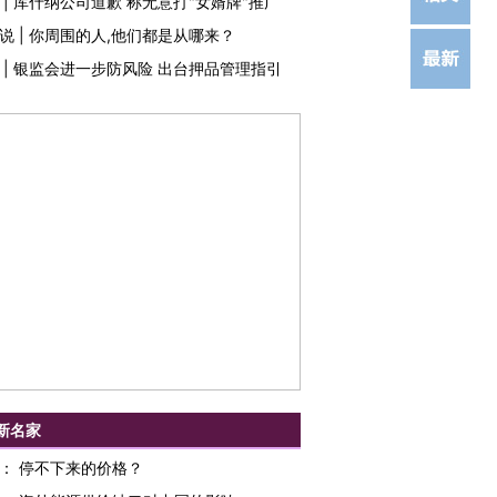
|
库什纳公司道歉 称无意打"女婿牌"推广
说
|
你周围的人,他们都是从哪来？
|
银监会进一步防风险 出台押品管理指引
新名家
：
停不下来的价格？