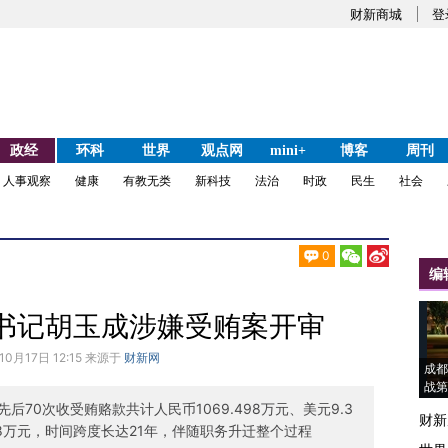
财新商城
登
政经
环科
世界
观点网
mini+
博客
周刊
人事观察
健康
有教无类
新科技
法治
时政
民生
社会
0
编
书记胡玉成涉嫌受贿案开审
10月17日 12:15 来源于
财新网
成都
战第
70次收受贿赂款共计人民币1069.498万元、美元9.3
财新
28万元，时间跨度长达21年，伴随职务升迁整个过程