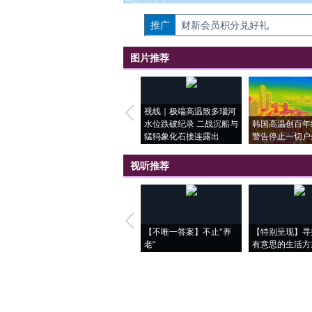
推广
如需刊登转载请点击右侧按钮，提交相关
财新会员积分兑好礼
图片推荐
视线｜极端高温致多瑙河
水位跌破纪录 二战沉船与
韩国高温创百年
猛犸象化石接连露出
警告停止一切户
视听推荐
【不唯一答案】不止“养
【特别呈现】寻
老”
有意思的生活方