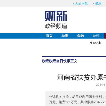
无所不能
健康
首页
经济
金融
公司
反腐纪事
政经
政经当日快讯
正文
河南省扶贫办原
2014年
公诉机关指控，胡玉成利用职务便利，先后
万元、消费卡1万元，其中索贿234.7