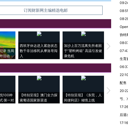
09:2
信息。经确认即可刊登转载。
订阅财新网主编精选电邮
08:5
08:2
Ope
协特
08:0
西班牙休达进入紧急状态
加沙上百万流离失所者困
视线｜HYR
纪录 当局
数千非法移民从摩洛哥闯
于“塑料烤箱” 高温引发健
术：是什么
07:4
外活动
入
康危机
心“花钱找虐
生育
06:3
22:1
配售
【推广】走
20:2
找100种
【特别呈现】澳门全力探
【特别呈现】《东莞，人
会，让数智科
亏、
式·第一对
索葡语国家新渠道
间便利店》倾情上线
业
17:2
后退
17:16