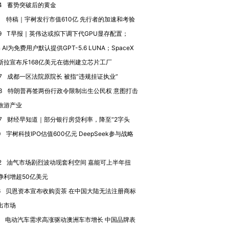
4
蓄势突破后的黄金
1
特稿｜宇树发行市值610亿 先行者的加速和考验
9
T早报｜英伟达或拟下调下代GPU显存配置；
n AI为免费用户默认提供GPT-5.6 LUNA；SpaceX
斯拉宣布斥168亿美元在德州建立芯片工厂
7
成都一区法院原院长 被指“违规挂证执业”
OX的吸金
马航飞行员跨国走私7万
视线｜被称为“蟑螂”的印
让中产们甘
3
特朗普再签两份行政令限制出生公民权 意图打击
粒摇头丸 尿检体内含3种
度Z世代 用街头抗争将教
秘鲁纳斯
”？
毒品
育部长拱下台
13人遇难
旅游产业
7
财经早知道｜部分银行房贷利率，降至“2字头
0
宇树科技IPO估值600亿元 DeepSeek参与战略
进第四届链博
【商旅对话】华住集团
2
油气市场剧烈波动现套利空间 嘉能可上半年扭
技“链”接产
【特别呈现】寻找100种
CFO：不靠规模取胜，华
【特别呈
净利增超50亿美元
有意思的生活方式·第三对
住三大增长引擎是什么？
有意思的
6
贝恩资本宣布收购贡茶 在中国大陆无法注册商标
出市场
电动汽车需求高涨驱动澳洲车市增长 中国品牌表