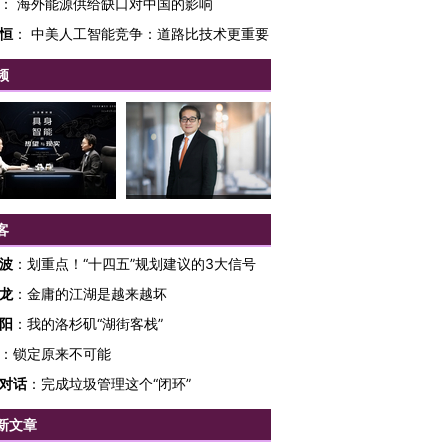
：
海外能源供给缺口对中国的影响
恒
：
中美人工智能竞争：道路比技术更重要
频
客
波
：
划重点！“十四五”规划建议的3大信号
龙
：
金庸的江湖是越来越坏
阳
：
我的洛杉矶“湖街客栈”
：
锁定原来不可能
对话
：
完成垃圾管理这个“闭环”
新文章