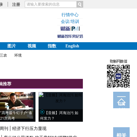
录
注册
行情中心
会议/培训
图片
视频
指数
English
三农
环境
辑推荐
订阅
电邮
“高考最牛钉子户”备
【音频】洱海治污 如
21次高考
何发力？
周刊
|
经济下行压力显现