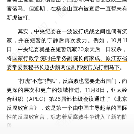
官落马。但近期，在
杨金山
宣布被查后一直暂未有
新虎被打。
其实，中央纪委在一波波打虎战之间也偶有沉
寂，并在短暂的宁静后再次发力。例如，10月11
日，中央纪委就是在短暂沉寂20余天后一日双杀，
将
国家行政学院时任常务副院长何家成、原江苏省
委常委兼秘书长赵少麟两位副部级官员打翻马下
。
“打虎”不忘“猎狐”，反腐败也需要走出国门，向
更深的层次和更广的领域推进。11月8日，亚太经
合组织（APEC）第26届部长级会议通过了《
北京
反腐败宣言
》，这是第一个由中国主导起草的国际
性的反腐败宣言，标志着反腐败斗争进入了新的阶
段。