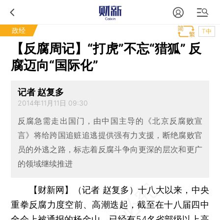
政经
T中
【反腐周记】“打虎”不忘“猎狐” 反
腐迈向“国际化”
记者 赵复多
2014年11月11日 09:30
反腐急需走出国门，由中国主导的《北京反腐败宣
言》将给跨国追赃追逃提供强有力支援，断绝腐败官
员的外逃之路，标志着反腐斗争向更深的层次和更广
的领域继续推进
【财新网】（记者 赵复多）
十八大以来，中央
重拳反腐力度空前、高潮迭起，截至在十八届四中
全会上被通报的杨金山，已经有54名省部级以上高