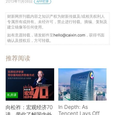
2013年11月08日
APP打开
财新网所刊载内容之知识产权为财新传媒及/或相关权利人
专属所有或持有。未经许可，禁止进行转载、摘编、复制及
建立镜像等任何使用。
如有意愿转载，请发邮件至
hello@caixin.com
，获得书面
确认及授权后，方可转载。
推荐阅读
私房课
In Depth: As
向松祚：宏观经济70
Tencent Lays Off
讲，带你了解国内外