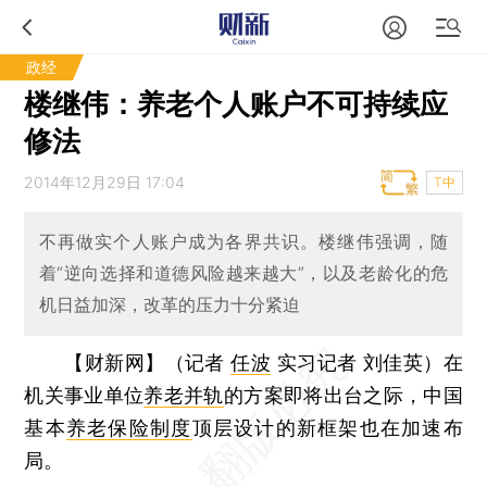
政经
楼继伟：养老个人账户不可持续应
修法
2014年12月29日 17:04
T中
不再做实个人账户成为各界共识。楼继伟强调，随
着“逆向选择和道德风险越来越大”，以及老龄化的危
机日益加深，改革的压力十分紧迫
【财新网】（记者
任波
实习记者 刘佳英）
在
机关事业单位
养老并轨
的方案即将出台之际，中国
基本
养老保险制度
顶层设计的新框架也在加速布
局。