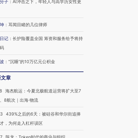
分子
：
AI冲击之下，年轻人与高学历女性更
坤
：
耳闻目睹的几位律师
日记
：
长护险覆盖全国 筹资和服务给予将持
码
波
：
“沉睡”的10万亿元公积金
新文章
8
海杰航运：今夏北极航道运营将扩大至7
、8航次｜出海·物流
53
439%之后的6天：被硅谷和华尔街追捧
才，为何走入杠杆误区
07
陈龙：Token时代的商业与组织