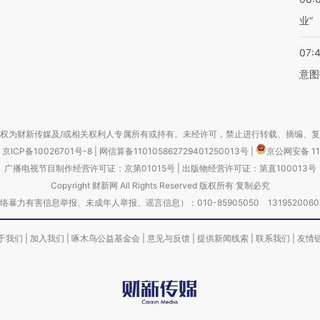
业”
07:
意图
权为财新传媒及/或相关权利人专属所有或持有。未经许可，禁止进行转载、摘编、
京ICP备10026701号-8
|
网信算备110105862729401250013号
|
京公网安备 11
广播电视节目制作经营许可证：京第01015号
|
出版物经营许可证：第直100013号
Copyright 财新网 All Rights Reserved 版权所有 复制必究
害信息举报、未成年人举报、谣言信息）：010-85905050 13195200605 举报邮
于我们
|
加入我们
|
啄木鸟公益基金会
|
意见与反馈
|
提供新闻线索
|
联系我们
|
友情