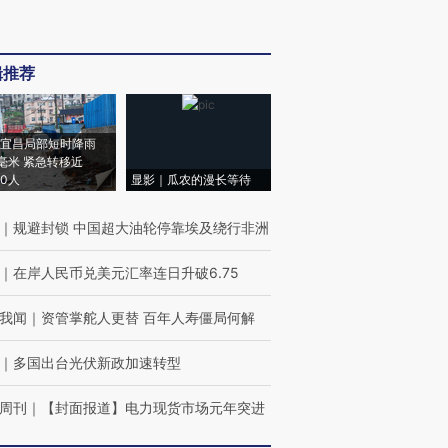
辑推荐
宜昌局部短时降雨
8毫米 紧急转移近
00人
显影｜瓜农的漫长等待
｜
规避封锁 中国超大油轮停靠埃及绕行非洲
｜
在岸人民币兑美元汇率连日升破6.75
我闻
｜
资管掌舵人更替 百年人寿僵局何解
｜
多国出台光伏新政加速转型
周刊
｜
【封面报道】电力现货市场元年突进