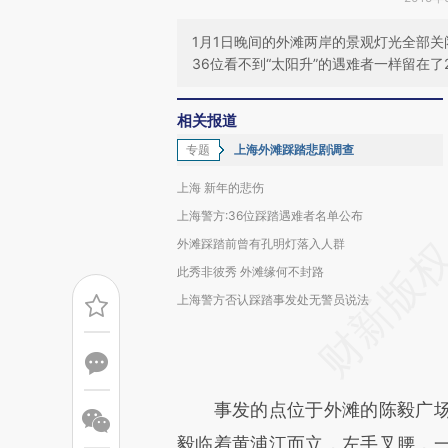
1月1日晚间的外滩两岸的景观灯光全部
36位看不到“太阳升”的遇难者一样留在了2
相关报道
专题
上海外滩踩踏悲剧调查
上海 新年的悲伤
上海警方:36位踩踏遇难者名单公布
外滩踩踏前曾有孔明灯落入人群
此秀非彼秀 外滩缘何不封路
上海警方否认踩踏事发处无警员说法
事发的点位于外滩的陈毅广场
毅临着黄浦江而立，左手叉腰，