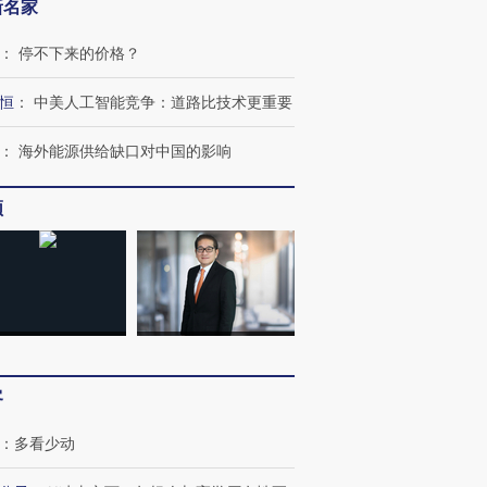
新名家
：
停不下来的价格？
恒
：
中美人工智能竞争：道路比技术更重要
：
海外能源供给缺口对中国的影响
OX的吸金
马航飞行员跨国走私7万
视线｜被称为“蟑螂”的印
频
让中产们甘
粒摇头丸 尿检体内含3种
度Z世代 用街头抗争将教
秘鲁纳斯
”？
毒品
育部长拱下台
13人遇难
进第四届链博
【商旅对话】华住集团
技“链”接产
【特别呈现】寻找100种
CFO：不靠规模取胜，华
【特别呈
客
有意思的生活方式·第三对
住三大增长引擎是什么？
有意思的
：
多看少动