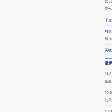
知识
受伤
丁金
村夫
续加
吴晓
最
11:3
条船
10:
的天
10: