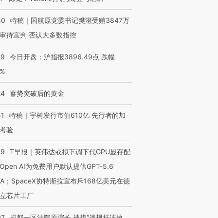
50
特稿｜国航原党委书记樊澄受贿3847万
审待宣判 否认大多数指控
29
今日开盘：沪指报3896.49点 跌幅
0%
24
蓄势突破后的黄金
51
特稿｜宇树发行市值610亿 先行者的加
考验
29
T早报｜英伟达或拟下调下代GPU显存配
Open AI为免费用户默认提供GPT-5.6
NA；SpaceX协特斯拉宣布斥168亿美元在德
立芯片工厂
07
成都一区法院原院长 被指“违规挂证执