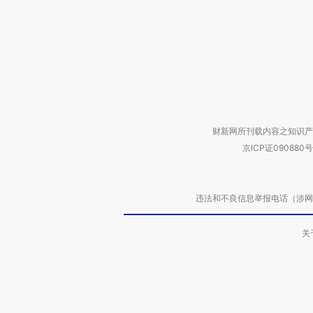
财新网所刊载内容之知识产
京ICP证090880号
违法和不良信息举报电话（涉网络暴力有
关