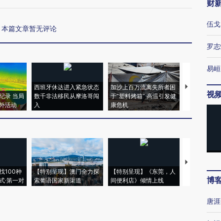
财
伍戈
本篇文章暂无评论
罗志
易峘
西班牙休达进入紧急状态
加沙上百万流离失所者困
视线｜HYR
视
纪录 当局
数千非法移民从摩洛哥闯
于“塑料烤箱” 高温引发健
术：是什么
外活动
入
康危机
心“花钱找虐
【推广】走
找100种
【特别呈现】澳门全力探
【特别呈现】《东莞，人
会，让数智科
博
式·第一对
索葡语国家新渠道
间便利店》倾情上线
业
唐涯