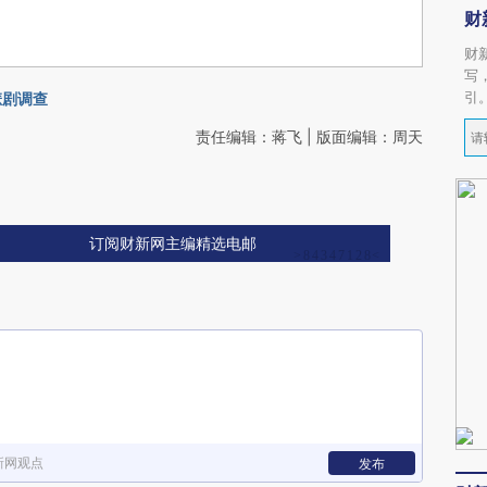
财
财
写
引
悲剧调查
责任编辑：蒋飞 | 版面编辑：周天
订阅财新网主编精选电邮
新网观点
发布