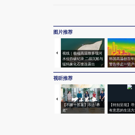
图片推荐
视线｜极端高温致多瑙河
水位跌破纪录 二战沉船与
韩国高温创百年
猛犸象化石接连露出
警告停止一切户
视听推荐
【不唯一答案】不止“养
【特别呈现】寻
老”
有意思的生活方