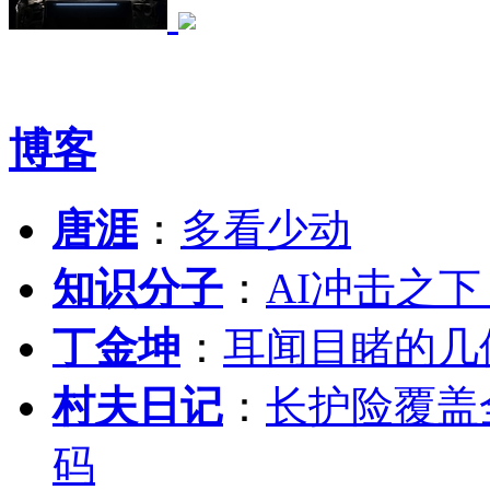
博客
唐涯
：
多看少动
知识分子
：
AI冲击之
丁金坤
：
耳闻目睹的几
村夫日记
：
长护险覆盖
码