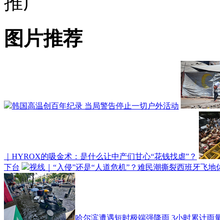
推广
图片推荐
韩国高温创百年纪录 当局警告停止一切户外活动
｜HYROX的吸金术：是什么让中产们甘心“花钱找虐”？
下台
视线｜“入侵”还是“人道危机”？难民潮撕裂西班牙飞地
哈尔滨遭遇短时极端强降雨 3小时累计雨量