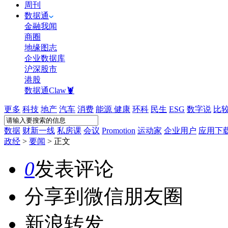
周刊
数据通
金融我闻
商圈
地缘图志
企业数据库
沪深股市
港股
数据通Claw🦞
更多
科技
地产
汽车
消费
能源
健康
环科
民生
ESG
数字说
比
数据
财新一线
私房课
会议
Promotion
运动家
企业用户
应用下
政经
>
要闻
>
正文
0
发表评论
分享到微信朋友圈
新浪转发