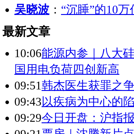
吴晓波
：
“沉睡”的10
最新文章
10:06
能源内参｜八大硅
国用电负荷四创新高
09:51
韩杰医生获罪之
09:43
以疾病为中心的
09:29
今日开盘：沪指报394
09:21
票房｜沈腾新片点