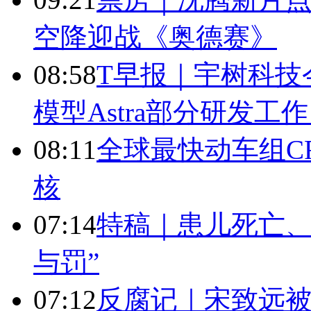
空降迎战《奥德赛》
08:58
T早报｜宇树科技今
模型Astra部分研发
08:11
全球最快动车组CR
核
07:14
特稿｜患儿死亡、
与罚”
07:12
反腐记｜宋致远被