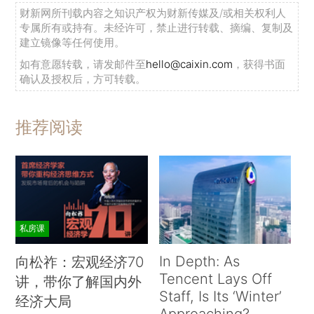
财新网所刊载内容之知识产权为财新传媒及/或相关权利人
专属所有或持有。未经许可，禁止进行转载、摘编、复制及
建立镜像等任何使用。
如有意愿转载，请发邮件至
hello@caixin.com
，获得书面
确认及授权后，方可转载。
推荐阅读
私房课
In Depth: As
向松祚：宏观经济70
Tencent Lays Off
讲，带你了解国内外
Staff, Is Its ‘Winter’
经济大局
Approaching?