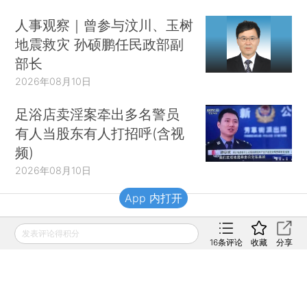
人事观察｜曾参与汶川、玉树
地震救灾 孙硕鹏任民政部副
部长
2026年08月10日
足浴店卖淫案牵出多名警员
有人当股东有人打招呼(含视
频)
2026年08月10日
App 内打开
财新移动
发表评论得积分
16
条评论
收藏
分享
财新
财新周刊
Caixin