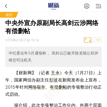
政经
中央外宣办原副局长高剑云涉网络
有偿删帖
2015年01月21日 19:14
T中
中纪委去年9月通报称， 高剑云已被开除党籍公职并
移交司法机关
【财新网】（记者
王永
）
今天（1月21日）上
午，国家网信办副主任
彭波
在新闻发布会上宣布，
2015年针对
网络敲诈
、
有偿删帖
的专项整治行动正
式启动。
据介绍，此次专项整治工作分内、外两个层面