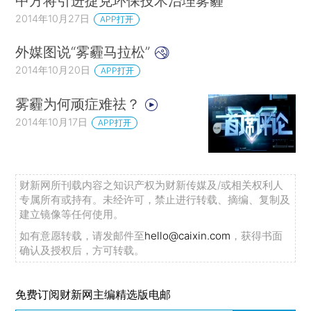
中方将引进捷克环保技术治理雾霾
2014年10月27日
APP打开
外媒图说“雾霾马拉松”
2014年10月20日
APP打开
雾霾为何顽症难祛？
2014年10月17日
APP打开
财新网所刊载内容之知识产权为财新传媒及/或相关权利人
专属所有或持有。未经许可，禁止进行转载、摘编、复制及
建立镜像等任何使用。
如有意愿转载，请发邮件至
hello@caixin.com
，获得书面
确认及授权后，方可转载。
免费订阅财新网主编精选版电邮